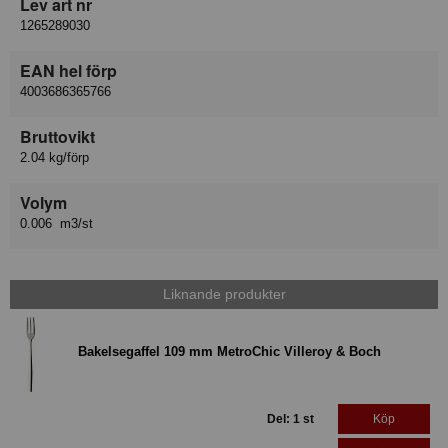
Lev art nr
1265289030
EAN hel förp
4003686365766
Bruttovikt
2.04 kg/förp
Volym
0.006 m3/st
Liknande produkter
Bakelsegaffel 109 mm MetroChic Villeroy & Boch
Del: 1 st
Köp