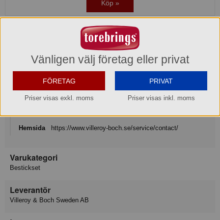
Köp »
Produktinformation
Varumärke
Vänligen välj företag eller privat
Villeroy & Boch Signature
FÖRETAG
PRIVAT
Konsumentkontakt
Priser visas exkl. moms
Priser visas inkl. moms
Villeroy & Boch Gustavsberg AB
Telefon
08-570 391 00
Hemsida
https://www.villeroy-boch.se/service/contact/
Varukategori
Bestickset
Leverantör
Villeroy & Boch Sweden AB