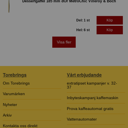
Dessertgaffel 185 mm dOr MetroChic Villeroy & Boch
Del: 1 st
Köp
Hel: 6 st
Köp
Visa fler
Torebrings
Vårt erbjudande
Om Torebrings
extratipset kampanjer v. 32-
37
Varumärken
Inbyteskampanj kaffemaskin
Nyheter
Prova kaffeautomat gratis
Arkiv
Vattenautomater
Kontakta oss direkt