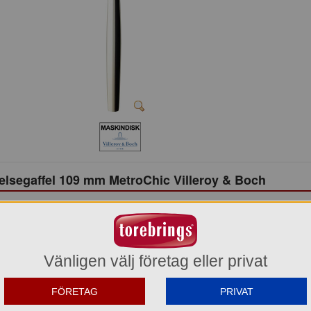
elsegaffel 109 mm MetroChic Villeroy & Boch
1265270190
152,30 kr
Del av förpackning =
1 st
Vänligen välj företag eller privat
913,80 kr
FÖRETAG
PRIVAT
Hel förpackning =
6*1 st