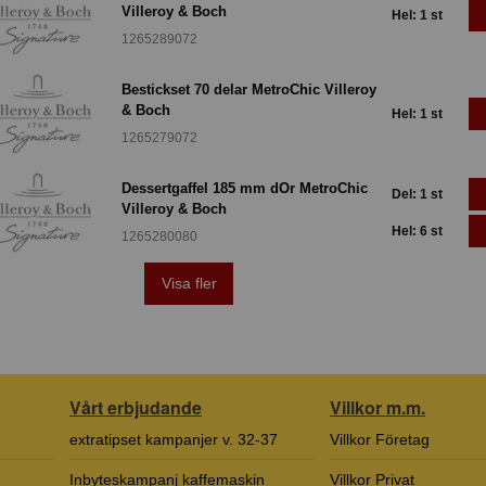
Villeroy & Boch
Hel: 1 st
1265289072
Bestickset 70 delar MetroChic Villeroy
& Boch
Hel: 1 st
1265279072
Dessertgaffel 185 mm dOr MetroChic
Del: 1 st
Villeroy & Boch
Hel: 6 st
1265280080
Visa fler
Vårt erbjudande
Villkor m.m.
extratipset kampanjer v. 32-37
Villkor Företag
Inbyteskampanj kaffemaskin
Villkor Privat