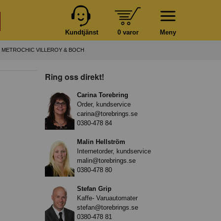
Kundtjänst
0 varor
Meny
 METROCHIC VILLEROY & BOCH
Ring oss direkt!
Carina Torebring
Order, kundservice
carina@torebrings.se
0380-478 84
Malin Hellström
Internetorder, kundservice
malin@torebrings.se
0380-478 80
Stefan Grip
Kaffe- Varuautomater
stefan@torebrings.se
0380-478 81