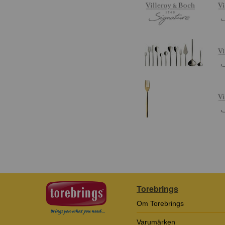
Torebrings
Om Torebrings
Varumärken