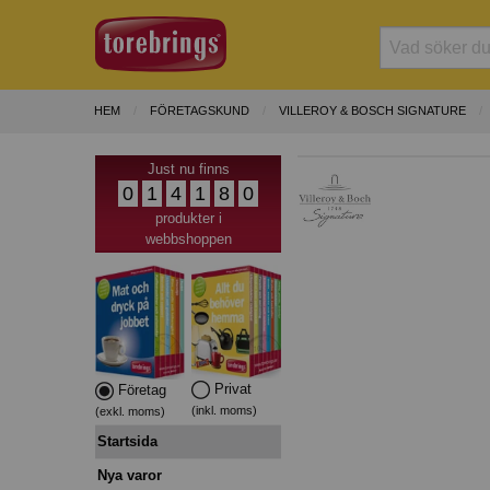
HEM
FÖRETAGSKUND
VILLEROY & BOSCH SIGNATURE
Just nu finns
0
1
4
1
8
0
produkter i
webbshoppen
Privat
Företag
(inkl. moms)
(exkl. moms)
Startsida
Nya varor