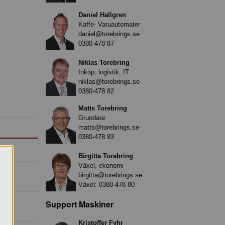
Daniel Hallgren
Kaffe- Varuautomater
daniel@torebrings.se
0380-478 87
Niklas Torebring
Inköp, logistik, IT
niklas@torebrings.se
0380-478 82
Matts Torebring
Grundare
matts@torebrings.se
0380-478 83
Birgitta Torebring
Växel, ekonomi
birgitta@torebrings.se
Växel:
0380-478 80
Support Maskiner
Kristoffer Fyhr