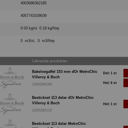
4003686362185
4057743109039
0.03 kg/st 0.18 kg/förp
0 m3/st, 0 m3/förp
Liknande produkter
Bakelsegaffel 153 mm dOr MetroChic
Del: 1 st
Villeroy & Boch
Hel: 6 st
1265280190
Bestickset 113 delar dOr MetroChic
Villeroy & Boch
Hel: 1 st
1265289115
Bestickset 113 delar MetroChic