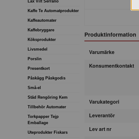
Lax Vilt Serrano
Kaffe Te Automatprodukter
Kaffeautomater
Kaffebryggare
Produktinformation
Köksprodukter
Livsmedel
Varumärke
Porslin
Konsumentkontakt
Presentkort
Påskägg Påskgodis
Små-el
Städ Rengöring Kem
Varukategori
Tillbehör Automater
Leverantör
Torkpapper Tejp
Emballage
Lev art nr
Uteprodukter Fiskars