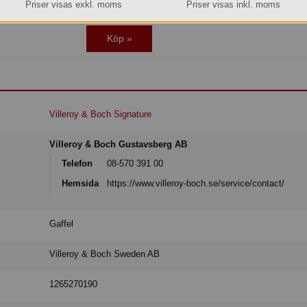
Priser visas exkl. moms
Priser visas inkl. moms
Lager: 5 del av förp.
Köp »
Villeroy & Boch Signature
Villeroy & Boch Gustavsberg AB
Telefon
08-570 391 00
Hemsida
https://www.villeroy-boch.se/service/contact/
Gaffel
Villeroy & Boch Sweden AB
1265270190