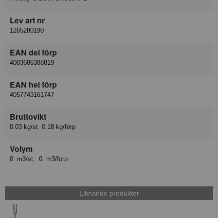
Lev art nr
1265280190
EAN del förp
4003686388819
EAN hel förp
4057743161747
Bruttovikt
0.03 kg/st 0.18 kg/förp
Volym
0 m3/st, 0 m3/förp
Liknande produkter