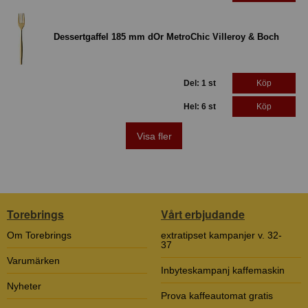
Dessertgaffel 185 mm dOr MetroChic Villeroy & Boch
Del: 1 st
Köp
Hel: 6 st
Köp
Visa fler
Torebrings
Vårt erbjudande
Om Torebrings
extratipset kampanjer v. 32-
37
Varumärken
Inbyteskampanj kaffemaskin
Nyheter
Prova kaffeautomat gratis