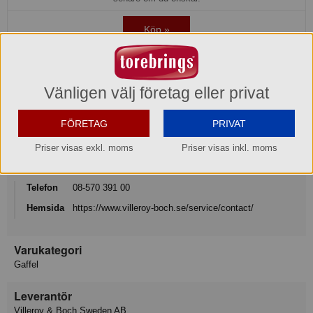
Köp »
Produktinformation
Vänligen välj företag eller privat
Varumärke
Villeroy & Boch Signature
FÖRETAG
PRIVAT
Priser visas exkl. moms
Priser visas inkl. moms
Konsumentkontakt
Villeroy & Boch Gustavsberg AB
Telefon
08-570 391 00
Hemsida
https://www.villeroy-boch.se/service/contact/
Varukategori
Gaffel
Leverantör
Villeroy & Boch Sweden AB