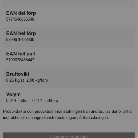
EAN del förp
5774540835549
EAN hel förp
5709678438430
EAN hel pall
5709678438447
Bruttovikt
0.26 kg/st 2.08 kg/förp
Volym
0.014 m3/st, 0.112 m3/förp
Produktfakta och produktsammansättningen kan ändras, läs därför alltid
instruktioner och ingrediensförteckningen på förpackningen.
Liknande produkter