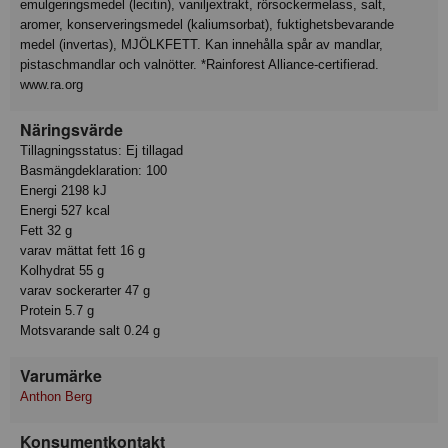
emulgeringsmedel (lecitin), vaniljextrakt, rörsockermelass, salt,
aromer, konserveringsmedel (kaliumsorbat), fuktighetsbevarande
medel (invertas), MJÖLKFETT. Kan innehålla spår av mandlar,
pistaschmandlar och valnötter. *Rainforest Alliance-certifierad.
www.ra.org
Näringsvärde
Tillagningsstatus: Ej tillagad
Basmängdeklaration: 100
Energi 2198 kJ
Energi 527 kcal
Fett 32 g
varav mättat fett 16 g
Kolhydrat 55 g
varav sockerarter 47 g
Protein 5.7 g
Motsvarande salt 0.24 g
Varumärke
Anthon Berg
Konsumentkontakt