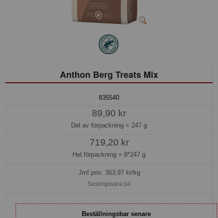
Anthon Berg Treats Mix
835540
89,90 kr
Del av förpackning =
247 g
719,20 kr
Hel förpackning =
8*247 g
Jmf.pris:
363,97
kr/kg
Säsongsvara jul
Beställningsbar senare