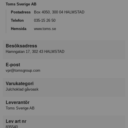
Toms Sverige AB
Postadress
Box 4050, 300 04 HALMSTAD
Telefon
035-15 26 50
Hemsida
www.toms.se
Besöksadress
Hamngatan 17, 302 43 HALMSTAD
E-post
vpr@tomsgroup.com
Varukategori
Julchoklad gåvoask
Leverantör
Toms Sverige AB
Lev art nr
835540