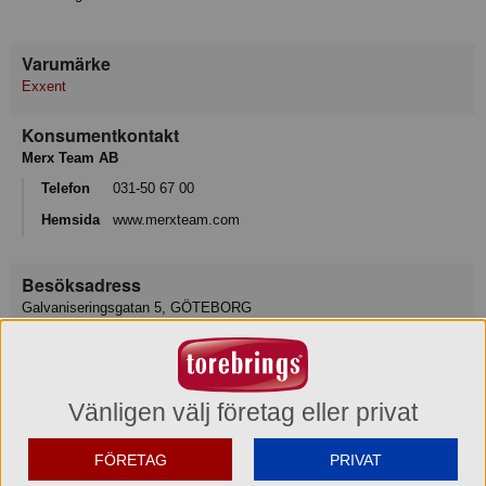
Varumärke
Exxent
Konsumentkontakt
Merx Team AB
Telefon
031-50 67 00
Hemsida
www.merxteam.com
Besöksadress
Galvaniseringsgatan 5, GÖTEBORG
E-post
info@merxteam.com
Vänligen välj företag eller privat
Varukategori
Kniv
FÖRETAG
PRIVAT