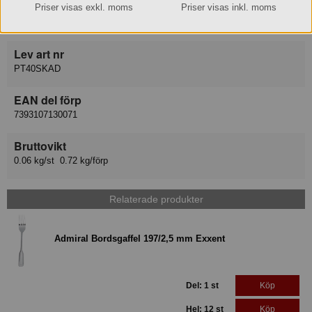
Leverantör
Priser visas exkl. moms
Priser visas inkl. moms
Exxent AB
Lev art nr
PT40SKAD
EAN del förp
7393107130071
Bruttovikt
0.06 kg/st 0.72 kg/förp
Relaterade produkter
Admiral Bordsgaffel 197/2,5 mm Exxent
Del: 1 st
Köp
Hel: 12 st
Köp