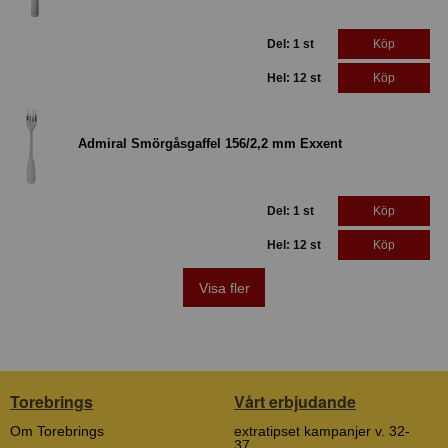
Del: 1 st
Köp
Hel: 12 st
Köp
Admiral Smörgåsgaffel 156/2,2 mm Exxent
Del: 1 st
Köp
Hel: 12 st
Köp
Visa fler
Torebrings
Vårt erbjudande
Om Torebrings
extratipset kampanjer v. 32-
37