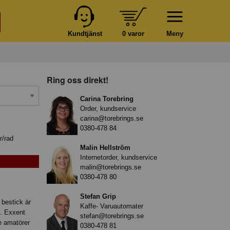
Kundtjänst
0 varor
Meny
Ring oss direkt!
Carina Torebring
Order, kundservice
carina@torebrings.se
0380-478 84
r/rad
Malin Hellström
Internetorder, kundservice
malin@torebrings.se
0380-478 80
Stefan Grip
 bestick är
Kaffe- Varuautomater
ng. Exxent
stefan@torebrings.se
de amatörer
0380-478 81