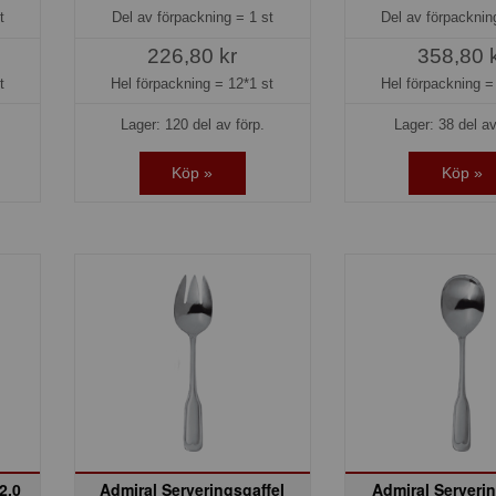
t
Del av förpackning =
1 st
Del av förpackni
226,80 kr
358,80 
t
Hel förpackning =
12*1 st
Hel förpackning 
Lager: 120 del av förp.
Lager: 38 del av
Köp »
Köp »
2,0
Admiral Serveringsgaffel
Admiral Serveri