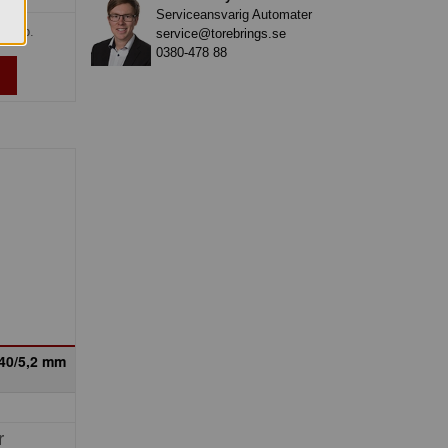
Serviceansvarig Automater
v förp.
service@torebrings.se
0380-478 88
240/5,2 mm
r