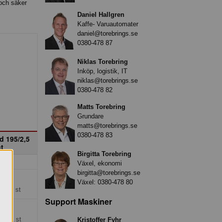
 och säker
Daniel Hallgren
Kaffe- Varuautomater
daniel@torebrings.se
0380-478 87
Niklas Torebring
Inköp, logistik, IT
niklas@torebrings.se
0380-478 82
Matts Torebring
Grundare
matts@torebrings.se
0380-478 83
d 195/2,5
t
Birgitta Torebring
Växel, ekonomi
birgitta@torebrings.se
r
Växel:
0380-478 80
ng =
1 st
Support Maskiner
kr
=
12*1 st
Kristoffer Fyhr