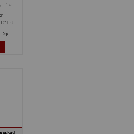
ng =
1 st
kr
=
12*1 st
 förp.
ngssked