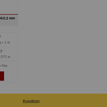
56/2,2 mm
r
ng =
1 st
kr
=
12*1 st
v förp.
Kundzon