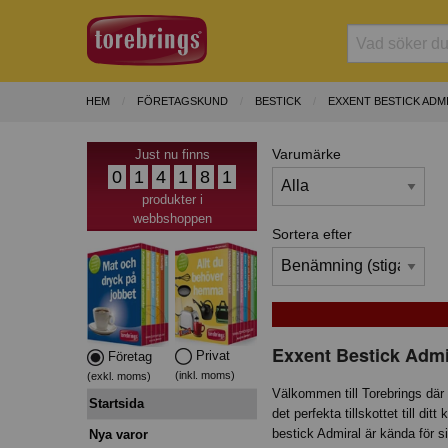
HEM
FÖRETAGSKUND
BESTICK
EXXENT BESTICK ADM
Varumärke
Just nu finns
0
1
4
1
8
1
produkter i
webbshoppen
Sortera efter
Exxent Bestick Admi
Privat
Företag
(inkl. moms)
(exkl. moms)
Välkommen till Torebrings där 
Startsida
det perfekta tillskottet till di
bestick Admiral är kända för si
Nya varor