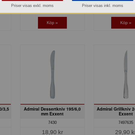
Priser visas exkl. moms
Priser visas inkl. moms
Lager: 208 del av förp.
Lager: 231 del a
Köp »
Köp »
0/3,5
Admiral Dessertkniv 195/6,0
Admiral Grillkniv 
mm Exxent
Exxent
7430
7497635
18,90 kr
29,90 k