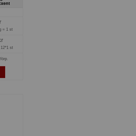
xxent
r
ng =
1 st
kr
=
12*1 st
förp.