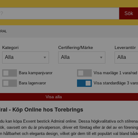
Sök
IRAL
Kategori
Certifiering/Märke
Leverantör
Bara kampanjvaror
Visa maxläge 1 vara/rad
Bara kampanjvaror
Visa maxläge 1 vara/rad
Bara lagervaror
Visa standardläge
Bara lagervaror
Visa standardläge 3 varo
ral - Köp Online hos Torebrings
du kan köpa Exxent bestick Admiral online. Dessa högkvalitativa och stilrena
tt kök, oavsett om du är privatperson, driver ett företag eller är del av en föreni
n hållbarhet och eleganta design, vilket gör dem till ett populärt val bland bå