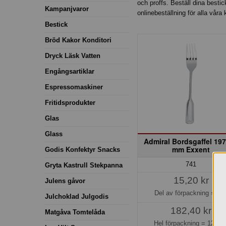
och proffs. Beställ dina besti
Kampanjvaror
onlinebeställning för alla våra 
Bestick
Bröd Kakor Konditori
Dryck Läsk Vatten
Engångsartiklar
Espressomaskiner
Fritidsprodukter
Glas
Glass
Admiral Bordsgaffel 197
mm Exxent
Godis Konfektyr Snacks
741
Gryta Kastrull Stekpanna
15,20 kr
Julens gåvor
Del av förpackning =
1 s
Julchoklad Julgodis
182,40 kr
Matgåva Tomtelåda
Hel förpackning =
12*1 s