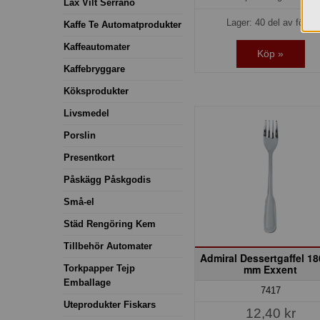
Lax Vilt Serrano
Lager: 40 del av förp.
Kaffe Te Automatprodukter
Kaffeautomater
Köp »
Kaffebryggare
Köksprodukter
Livsmedel
Porslin
Presentkort
Påskägg Påskgodis
Små-el
Städ Rengöring Kem
Tillbehör Automater
Admiral Dessertgaffel 18
mm Exxent
Torkpapper Tejp
Emballage
7417
Uteprodukter Fiskars
12,40 kr