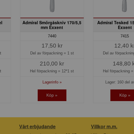
el
Admiral Smörgåskniv 170/5,5
Admiral Tesked 1
mm Exxent
Exxent
7440
7415
17,50 kr
12,40 k
t
Del av förpackning =
1 st
Del av förpackni
210,00 kr
148,80 
t
Hel förpackning =
12*1 st
Hel förpackning 
Lagerinfo »
Lager: 160 del a
Köp »
Köp »
Vårt erbjudande
Villkor m.m.