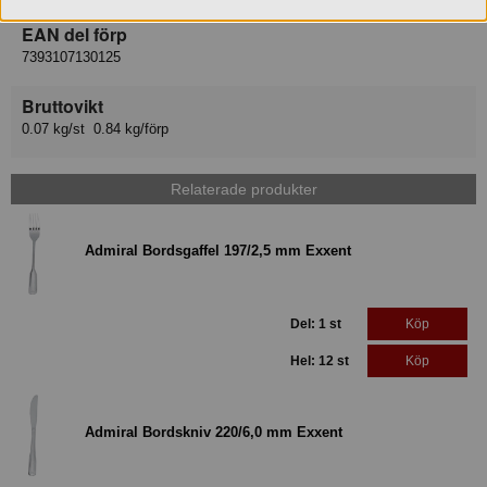
EAN del förp
7393107130125
Bruttovikt
0.07 kg/st 0.84 kg/förp
Relaterade produkter
Admiral Bordsgaffel 197/2,5 mm Exxent
Del: 1 st
Köp
Hel: 12 st
Köp
Admiral Bordskniv 220/6,0 mm Exxent