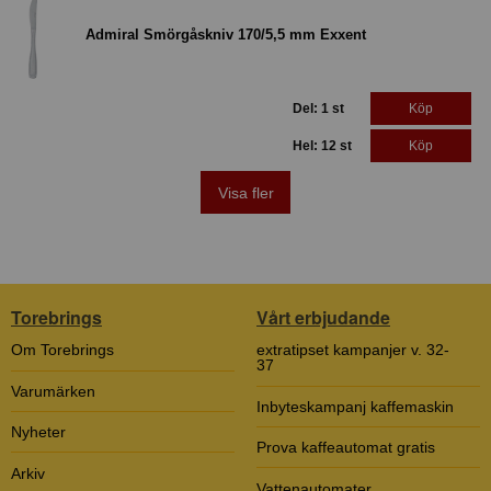
Admiral Smörgåskniv 170/5,5 mm Exxent
Del: 1 st
Köp
Hel: 12 st
Köp
Visa fler
Torebrings
Vårt erbjudande
Om Torebrings
extratipset kampanjer v. 32-
37
Varumärken
Inbyteskampanj kaffemaskin
Nyheter
Prova kaffeautomat gratis
Arkiv
Vattenautomater