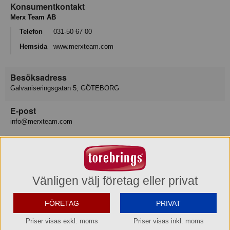
Konsumentkontakt
Merx Team AB
Telefon
031-50 67 00
Hemsida
www.merxteam.com
Besöksadress
Galvaniseringsgatan 5, GÖTEBORG
E-post
info@merxteam.com
Varukategori
Serveringsbestick
Leverantör
Vänligen välj företag eller privat
Exxent AB
FÖRETAG
PRIVAT
Lev art nr
Priser visas exkl. moms
Priser visas inkl. moms
PT92SSAD