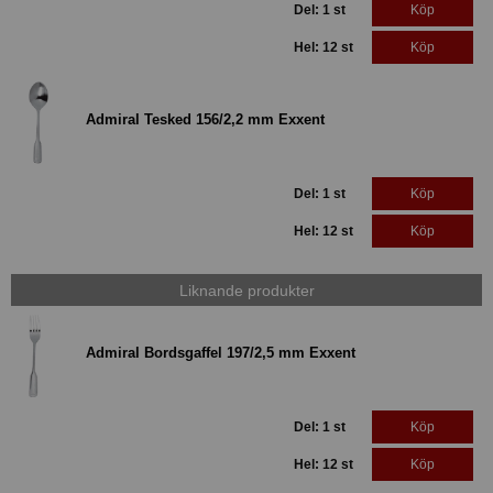
Del: 1 st
Köp
Hel: 12 st
Köp
Admiral Tesked 156/2,2 mm Exxent
Del: 1 st
Köp
Hel: 12 st
Köp
Liknande produkter
Admiral Bordsgaffel 197/2,5 mm Exxent
Del: 1 st
Köp
Hel: 12 st
Köp