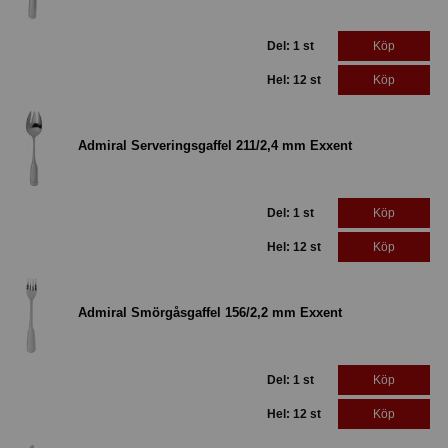
Del: 1 st
Köp
Hel: 12 st
Köp
Admiral Serveringsgaffel 211/2,4 mm Exxent
Del: 1 st
Köp
Hel: 12 st
Köp
Admiral Smörgåsgaffel 156/2,2 mm Exxent
Del: 1 st
Köp
Hel: 12 st
Köp