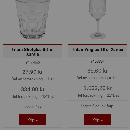
Tritan Shotglas 5,5 cl
Tritan Vinglas 36 cl Xantia
Xantia
7458854
7459850
88,60 kr
27,90 kr
Del av förpackning =
1 st
Del av förpackning =
1 st
1.063,20 kr
334,80 kr
Hel förpackning =
12*1 st
Hel förpackning =
12*1 st
Lager: 3 del av förp.
Lagerinfo »
Köp »
Köp »