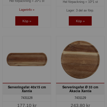
Hel förpackning =
20*1 st
Hel förpackning =
10*1 st
Lagerinfo »
Lager: 3 del av förp.
Köp »
Köp »
Serveringsfat 40x15 cm
Serveringsfat Ø 33 cm
Xantia
Akacia Xantia
7431128
7431129
177,10 kr
243,80 kr