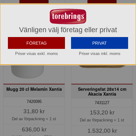
Köp »
Köp »
Vänligen välj företag eller privat
FÖRETAG
PRIVAT
Priser visas exkl. moms
Priser visas inkl. moms
Mugg 20 cl Melamin Xantia
Serveringsfat 28x14 cm
Akacia Xantia
7420095
7431127
31,80 kr
153,20 kr
Del av förpackning =
1 st
Del av förpackning =
1 st
636,00 kr
1.532,00 kr