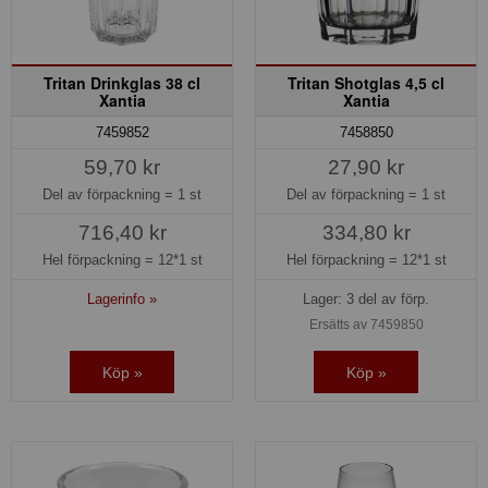
Tritan Drinkglas 38 cl
Tritan Shotglas 4,5 cl
Xantia
Xantia
7459852
7458850
59,70 kr
27,90 kr
Del av förpackning =
1 st
Del av förpackning =
1 st
716,40 kr
334,80 kr
Hel förpackning =
12*1 st
Hel förpackning =
12*1 st
Lagerinfo »
Lager: 3 del av förp.
Ersätts av 7459850
Köp »
Köp »