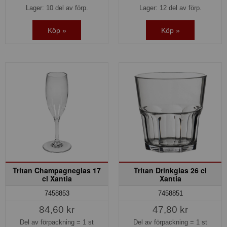
Lager: 10 del av förp.
Lager: 12 del av förp.
Köp »
Köp »
Tritan Champagneglas 17
Tritan Drinkglas 26 cl
cl Xantia
Xantia
7458853
7458851
84,60 kr
47,80 kr
Del av förpackning =
1 st
Del av förpackning =
1 st