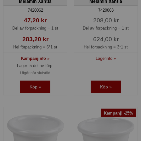
Melamin Xantia
Melamin Xantia
7420062
7420063
47,20 kr
208,00 kr
Del av förpackning =
1 st
Del av förpackning =
1 st
283,20 kr
624,00 kr
Hel förpackning =
6*1 st
Hel förpackning =
3*1 st
Kampanjinfo »
Lagerinfo »
Lager: 5 del av förp.
Utgår när slutsåld
Köp »
Köp »
Kampanj! -25%