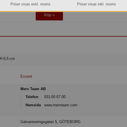
Transporttid till Dig som kund tillkommer.
Priser visas exkl. moms
Priser visas inkl. moms
Köp »
 H 6,5 cm
Exxent
Merx Team AB
Telefon
031-50 67 00
Hemsida
www.merxteam.com
Galvaniseringsgatan 5, GÖTEBORG