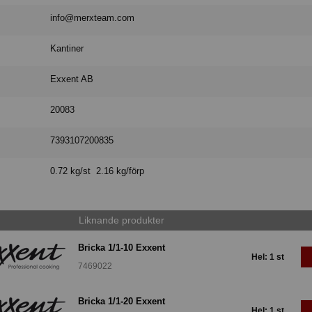
info@merxteam.com
Kantiner
Exxent AB
20083
7393107200835
0.72 kg/st 2.16 kg/förp
Liknande produkter
Bricka 1/1-10 Exxent
Hel: 1 st
7469022
Bricka 1/1-20 Exxent
Hel: 1 st