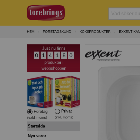
HEM
FÖRETAGSKUND
KÖKSPRODUKTER
EXXENT KA
Just nu finns
0
1
4
1
8
0
produkter i
webbshoppen
Privat
Företag
(inkl. moms)
(exkl. moms)
Startsida
Nya varor