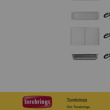
Torebrings
Om Torebrings