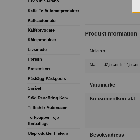
Lax Vilt Serrano
Kaffe Te Automatprodukter
Kaffeautomater
Kaffebryggare
Produktinformation
Köksprodukter
Livsmedel
Melamin
Porslin
Mått: L 32,5 cm B 17,5 cm
Presentkort
Påskägg Påskgodis
Varumärke
Små-el
Konsumentkontakt
Städ Rengöring Kem
Tillbehör Automater
Torkpapper Tejp
Emballage
Besöksadress
Uteprodukter Fiskars