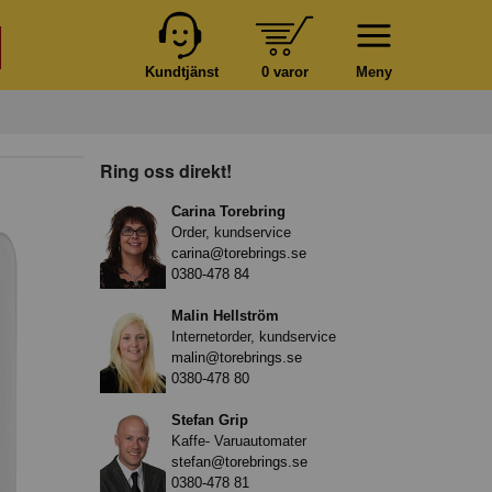
Kundtjänst
0 varor
Meny
Ring oss direkt!
Carina Torebring
Order, kundservice
carina@torebrings.se
0380-478 84
Malin Hellström
Internetorder, kundservice
malin@torebrings.se
0380-478 80
Stefan Grip
Kaffe- Varuautomater
stefan@torebrings.se
0380-478 81