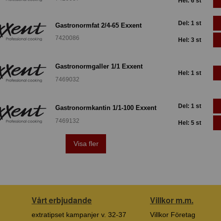
Hel: 6 st
Del: 1 st
Gastronormfat 2/4-65 Exxent
7420086
Hel: 3 st
Gastronormgaller 1/1 Exxent
Hel: 1 st
7469032
Del: 1 st
Gastronormkantin 1/1-100 Exxent
7469132
Hel: 5 st
Visa fler
Vårt erbjudande
Villkor m.m.
extratipset kampanjer v. 32-37
Villkor Företag