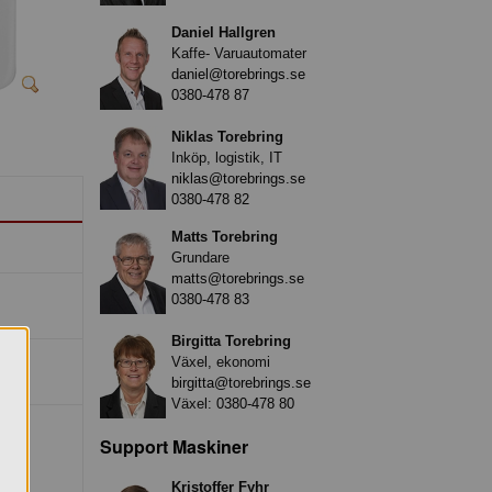
Daniel Hallgren
Kaffe- Varuautomater
daniel@torebrings.se
0380-478 87
Niklas Torebring
Inköp, logistik, IT
niklas@torebrings.se
0380-478 82
Matts Torebring
Grundare
matts@torebrings.se
0380-478 83
Birgitta Torebring
Växel, ekonomi
birgitta@torebrings.se
Växel:
0380-478 80
Support Maskiner
Kristoffer Fyhr