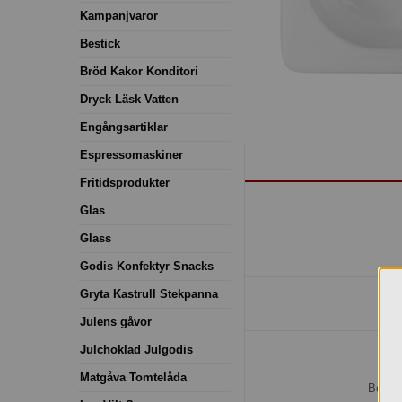
Kampanjvaror
Bestick
Bröd Kakor Konditori
Dryck Läsk Vatten
Engångsartiklar
Espressomaskiner
Fritidsprodukter
Glas
Glass
Godis Konfektyr Snacks
Gryta Kastrull Stekpanna
Julens gåvor
Julchoklad Julgodis
H
Matgåva Tomtelåda
Bestäl