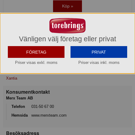
Köp »
Produktinformation
Vänligen välj företag eller privat
Melamin
FÖRETAG
PRIVAT
Mått/storlek: Ø 9,5 cm H 4,7 cm
Priser visas exkl. moms
Priser visas inkl. moms
Varumärke
Xantia
Konsumentkontakt
Merx Team AB
Telefon
031-50 67 00
Hemsida
www.merxteam.com
Besöksadress