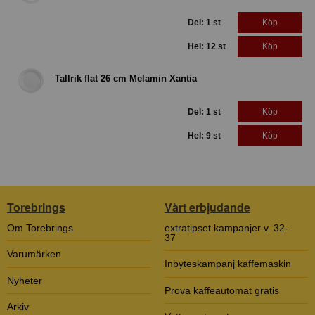
Del: 1 st
Köp
Hel: 12 st
Köp
Tallrik flat 26 cm Melamin Xantia
Del: 1 st
Köp
Hel: 9 st
Köp
Torebrings
Vårt erbjudande
Om Torebrings
extratipset kampanjer v. 32-
37
Varumärken
Inbyteskampanj kaffemaskin
Nyheter
Prova kaffeautomat gratis
Arkiv