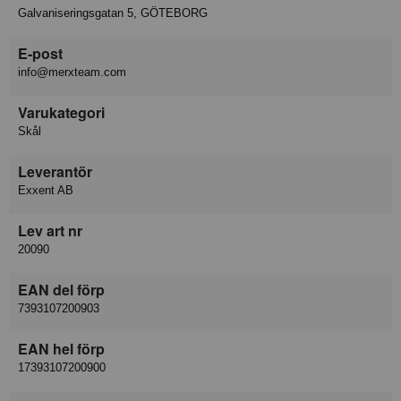
Galvaniseringsgatan 5, GÖTEBORG
E-post
info@merxteam.com
Varukategori
Skål
Leverantör
Exxent AB
Lev art nr
20090
EAN del förp
7393107200903
EAN hel förp
17393107200900