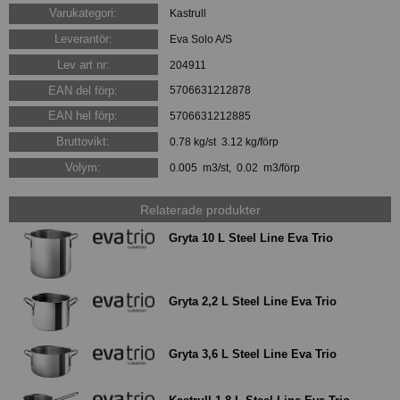
Varukategori:
Kastrull
Leverantör:
Eva Solo A/S
Lev art nr:
204911
EAN del förp:
5706631212878
EAN hel förp:
5706631212885
Bruttovikt:
0.78 kg/st 3.12 kg/förp
Volym:
0.005 m3/st, 0.02 m3/förp
Relaterade produkter
Gryta 10 L Steel Line Eva Trio
Gryta 2,2 L Steel Line Eva Trio
Gryta 3,6 L Steel Line Eva Trio