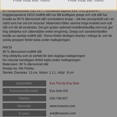
Priser visas exkl. moms
Priser visas inkl. moms
STEEL LINE KASTRULL, 1,1 L
En designklassiker från 1977 i förbättrad utgåva! Eva Trios grytserie i
högglanspolerat 18/10 rostfritt stål har fått kraftigare grepp och nytt stål har
ersatts av 90 % återvunnet stål i produktens kropp – ett mer ansvarsfullt val i en
värld som har ont om resurser. Materialet håller samma höga kvalitet som nytt
stål och tål att användas. Det gör grytan optimalt motståndskraftig mot rost, ger
hög slitstyrka och säkerställer enkel rengöring. Grepp och sandwichbotten
består av vanligt rostfritt stål. Ytorna förblir tämligen blanka i många år, och de
solida greppen förblir kalla under matlagningen.
FAKTA
90 % återvunnet rostfritt stål
Hög slitstyrka som är perfekt för den dagliga matlagningen
De robusta handtagen förblir kalla under matlagningen
Materialen: 90 % återvunnet stål
Design by: Ole Palsby
Storlek: Diameter: 13 cm, Volym: 1.1 L, Höjd : 8 cm
Varumärke:
Eva Trio by Eva Solo
Konsumentkontakt:
Eva Solo A/S
Telefon:
020-798 657
Hemsida:
www.evasolo.com
E-post:
evk@evasolo.com