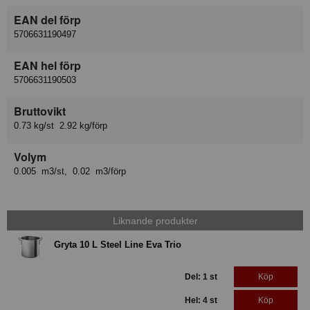
EAN del förp
5706631190497
EAN hel förp
5706631190503
Bruttovikt
0.73 kg/st 2.92 kg/förp
Volym
0.005 m3/st, 0.02 m3/förp
Liknande produkter
Gryta 10 L Steel Line Eva Trio
Del: 1 st
Köp
Hel: 4 st
Köp