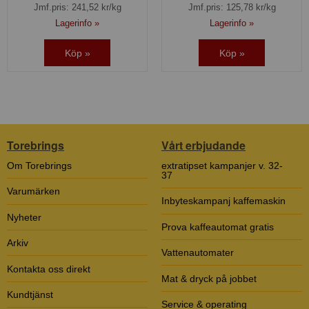
Jmf.pris:
241,52
kr/kg
Jmf.pris:
125,78
kr/kg
Lagerinfo »
Lagerinfo »
Köp »
Köp »
Torebrings
Vårt erbjudande
Om Torebrings
extratipset kampanjer v. 32-
37
Varumärken
Inbyteskampanj kaffemaskin
Nyheter
Prova kaffeautomat gratis
Arkiv
Vattenautomater
Kontakta oss direkt
Mat & dryck på jobbet
Kundtjänst
Service & operating