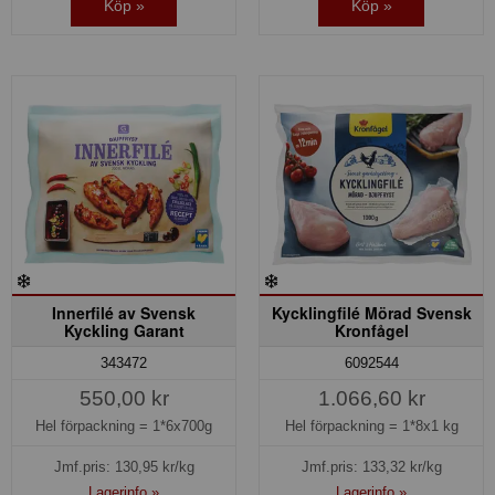
Köp »
Köp »
Innerfilé av Svensk
Kycklingfilé Mörad Svensk
Kyckling Garant
Kronfågel
343472
6092544
550,00 kr
1.066,60 kr
Hel förpackning =
1*6x700g
Hel förpackning =
1*8x1 kg
Jmf.pris:
130,95
kr/kg
Jmf.pris:
133,32
kr/kg
Lagerinfo »
Lagerinfo »