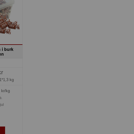
 i burk
en
kr
1*1,3 kg
kr/kg
p.
jul