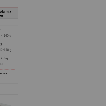
kola mix
en
r
g =
140 g
kr
12*140 g
kr/kg
jul
senare