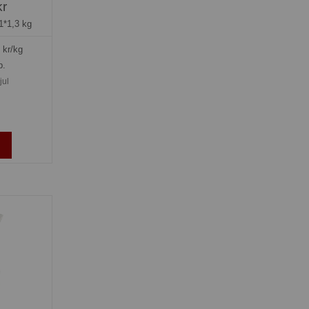
kr
1*1,3 kg
kr/kg
p.
jul