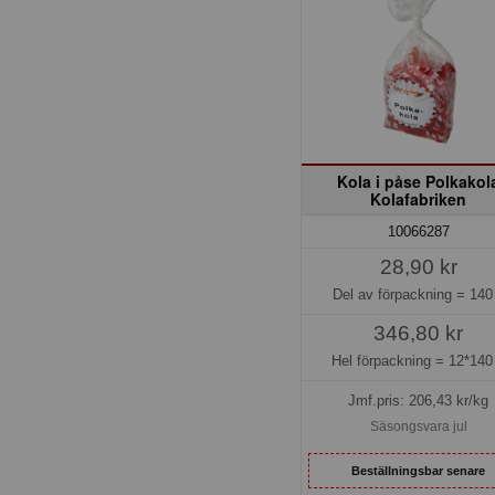
Kola i påse Polkakol
Kolafabriken
10066287
28,90 kr
Del av förpackning =
140
346,80 kr
Hel förpackning =
12*140
Jmf.pris:
206,43
kr/kg
Säsongsvara jul
Beställningsbar senare