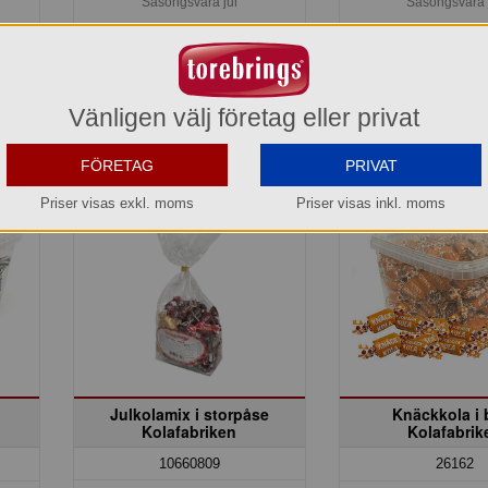
Säsongsvara jul
Säsongsvara 
Köp »
Köp »
Vänligen välj företag eller privat
FÖRETAG
PRIVAT
Priser visas exkl. moms
Priser visas inkl. moms
Julkolamix i storpåse
Knäckkola i 
Kolafabriken
Kolafabrik
10660809
26162