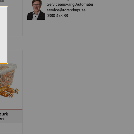
jul
Serviceansvarig Automater
service@torebrings.se
0380-478 88
burk
en