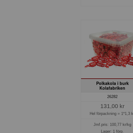
Polkakola i burk
Kolafabriken
26282
131,00 kr
Hel förpackning =
1*1,3 
Jmf.pris:
100,77
kr/kg
Lager: 1 förp.