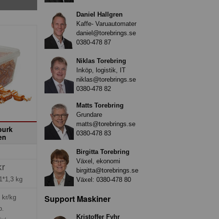
Daniel Hallgren
Kaffe- Varuautomater
daniel@torebrings.se
0380-478 87
Niklas Torebring
Inköp, logistik, IT
niklas@torebrings.se
0380-478 82
Matts Torebring
Grundare
matts@torebrings.se
burk
0380-478 83
en
Birgitta Torebring
Växel, ekonomi
kr
birgitta@torebrings.se
1*1,3 kg
Växel:
0380-478 80
Support Maskiner
kr/kg
p.
Kristoffer Fyhr