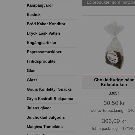
13
produkter
som matchar
Kampanjvaror
Bestick
Bröd Kakor Konditori
Dryck Läsk Vatten
Engångsartiklar
Espressomaskiner
Fritidsprodukter
Glas
Chokladfudge påse
Glass
Kolafabriken
Godis Konfektyr Snacks
33057
Gryta Kastrull Stekpanna
30,50 kr
Julens gåvor
Del av förpackning =
140
Julchoklad Julgodis
366,00 kr
Matgåva Tomtelåda
Hel förpackning =
12*140