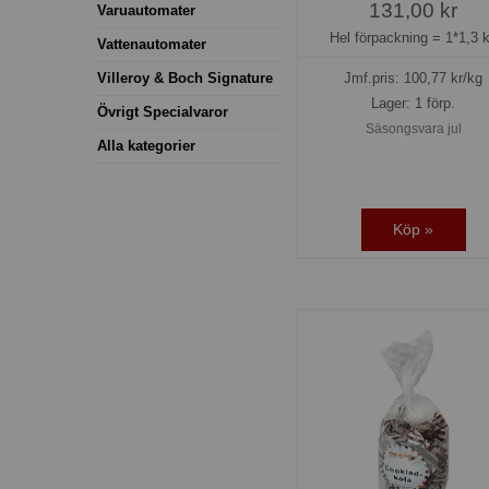
131,00 kr
Varuautomater
Hel förpackning =
1*1,3 
Vattenautomater
Jmf.pris:
100,77
kr/kg
Villeroy & Boch Signature
Lager: 1 förp.
Övrigt Specialvaror
Säsongsvara jul
Alla kategorier
Köp »