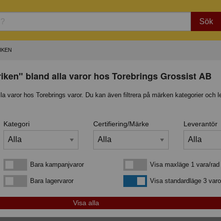
Sök
IKEN
iken" bland alla varor hos Torebrings Grossist AB
lla varor hos Torebrings varor. Du kan även filtrera på märken kategorier och l
Kategori
Certifiering/Märke
Leverantör
Bara kampanjvaror
Visa maxläge 1 vara/rad
Bara kampanjvaror
Visa maxläge 1 vara/rad
Bara lagervaror
Visa standardläge
Bara lagervaror
Visa standardläge 3 varo