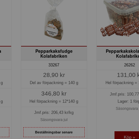
a
Pepparkaksfudge
Pepparkakskola
Kolafabriken
Kolafabrik
33267
26262
28,90 kr
131,00 
 g
Del av förpackning =
140 g
Hel förpackning =
346,80 kr
Jmf.pris:
100,77
 g
Hel förpackning =
12*140 g
Lager: 1 för
Säsongsvara 
Jmf.pris:
206,43
kr/kg
Säsongsvara jul
Beställningsbar senare
Köp »