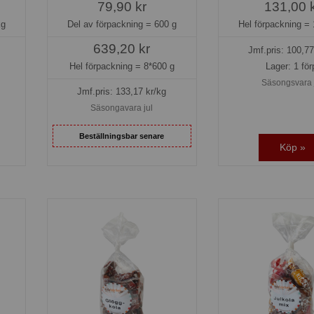
79,90 kr
131,00 
Del av förpackning =
600 g
kg
Hel förpackning =
639,20 kr
Jmf.pris:
100,77
Hel förpackning =
8*600 g
Lager: 1 för
Säsongsvara 
Jmf.pris:
133,17
kr/kg
Säsongavara jul
Beställningsbar senare
Köp »