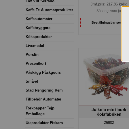
Lax Vilt Serrano
Jmf.pris:
217,86
kr/kg
Kaffe Te Automatprodukter
Säsongsvara jul
Kaffeautomater
Beställningsbar senare
Kaffebryggare
Köksprodukter
Livsmedel
Porslin
Presentkort
Påskägg Påskgodis
Små-el
Städ Rengöring Kem
Tillbehör Automater
Torkpapper Tejp
Julkola mix i burk
Kolafabriken
Emballage
26802
Uteprodukter Fiskars