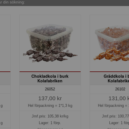
 din sökning:
Chokladkola i burk
Gräddkola i 
Kolafabriken
Kolafabrik
26052
26102
137,00 kr
131,00 
 g
Hel förpackning =
1*1,3 kg
Hel förpackning =
Jmf.pris:
105,38
kr/kg
Jmf.pris:
100,77
 g
Lager: 1 förp.
Lager: 1 för