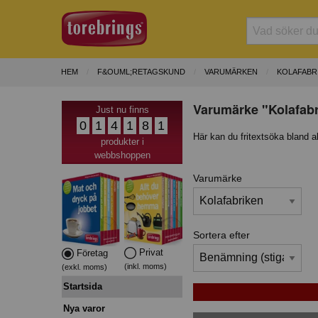
HEM
F&OUML;RETAGSKUND
VARUMÄRKEN
KOLAFABR
Varumärke "Kolafabr
Just nu finns
0
1
4
1
8
1
Här kan du fritextsöka bland a
produkter i
webbshoppen
Varumärke
Sortera efter
Privat
Företag
(inkl. moms)
(exkl. moms)
Startsida
Nya varor