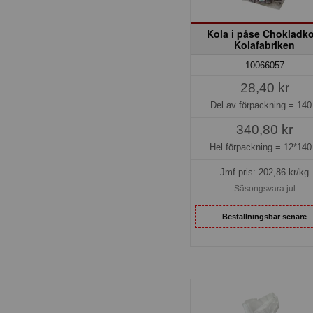
Kola i påse Chokladko
Kolafabriken
10066057
28,40 kr
Del av förpackning =
140
340,80 kr
Hel förpackning =
12*140
Jmf.pris:
202,86
kr/kg
Säsongsvara jul
Beställningsbar senare