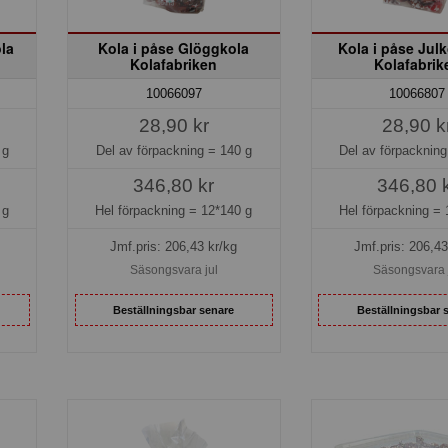
la
Kola i påse Glöggkola
Kola i påse Jul
Kolafabriken
Kolafabrik
10066097
10066807
28,90 kr
28,90 k
 g
Del av förpackning =
140 g
Del av förpacknin
346,80 kr
346,80 
 g
Hel förpackning =
12*140 g
Hel förpackning =
Jmf.pris:
206,43
kr/kg
Jmf.pris:
206,43
Säsongsvara jul
Säsongsvara 
Beställningsbar senare
Beställningsbar 