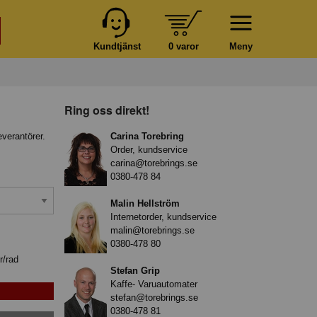
Kundtjänst
0 varor
Meny
Ring oss direkt!
everantörer.
Carina Torebring
Order, kundservice
carina@torebrings.se
0380-478 84
Malin Hellström
Internetorder, kundservice
malin@torebrings.se
0380-478 80
r/rad
Stefan Grip
Kaffe- Varuautomater
stefan@torebrings.se
0380-478 81