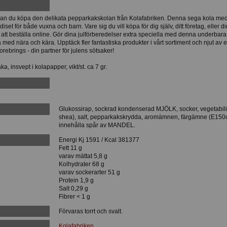
 kan du köpa den delikata pepparkakskolan från Kolafabriken. Denna sega kola me
set för både vuxna och barn. Vare sig du vill köpa för dig själv, ditt företag, eller di
r att beställa online. Gör dina julförberedelser extra speciella med denna underbara
 med nära och kära. Upptäck fler fantastiska produkter i vårt sortiment och njut av 
orebrings - din partner för julens sötsaker!
 insvept i kolapapper, vikt/st. ca 7 gr.
Glukossirap, sockrad kondenserad MJÖLK, socker, vegetabilisk
shea), salt, pepparkakskrydda, aromämnen, färgämne (E150
innehålla spår av MANDEL.
:
Energi Kj 1591 / Kcal 381377
Fett 11 g
varav mättat 5,8 g
Kolhydrater 68 g
varav sockerarter 51 g
Protein 1,9 g
Salt 0,29 g
Fibrer < 1 g
Förvaras torrt och svalt.
Kolafabriken