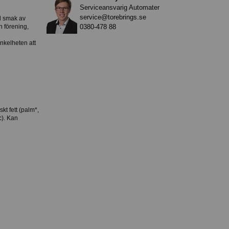
Serviceansvarig Automater
service@torebrings.se
d smak av
0380-478 88
n förening,
enkelheten att
t fett (palm*,
c). Kan