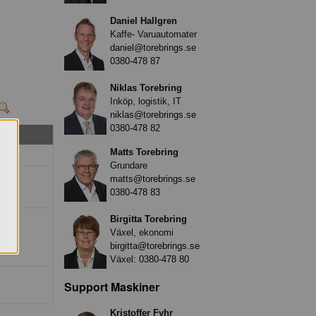
Daniel Hallgren
Kaffe- Varuautomater
daniel@torebrings.se
0380-478 87
Niklas Torebring
Inköp, logistik, IT
niklas@torebrings.se
0380-478 82
Matts Torebring
Grundare
matts@torebrings.se
0380-478 83
Birgitta Torebring
Växel, ekonomi
birgitta@torebrings.se
Växel:
0380-478 80
Support Maskiner
Kristoffer Fyhr