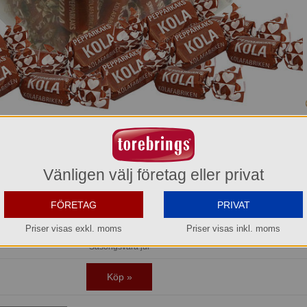
Pepparkakskola i burk Kolafabriken
26262
131,00 kr
Vänligen välj företag eller privat
Hel förpackning =
1*1,3 kg
FÖRETAG
PRIVAT
Jmf.pris:
100,77
kr/kg
Priser visas exkl. moms
Priser visas inkl. moms
Lager: 1 förp.
Säsongsvara jul
Köp »