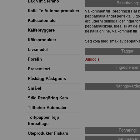
Lax Vilt Serrano
Beskrivning:
Kaffe Te Automatprodukter
Välkommen till Torebrings! Här
pepparkaka är det perfekta julgodi
Kaffeautomater
erbjuder vi smidiga lösningar fö
pepparkakskola, idealisk att dela
Kaffebryggare
beställa online. Välkommen till T
Köksprodukter
Seg kola med smak av pepparkaka,
Livsmedel
Taggar:
Porslin
Julgodis
Ingredienser:
Presentkort
Påskägg Påskgodis
Näringsvärde
Små-el
Städ Rengöring Kem
Tillbehör Automater
Torkpapper Tejp
Emballage
Förvaring:
Uteprodukter Fiskars
Varumärke: