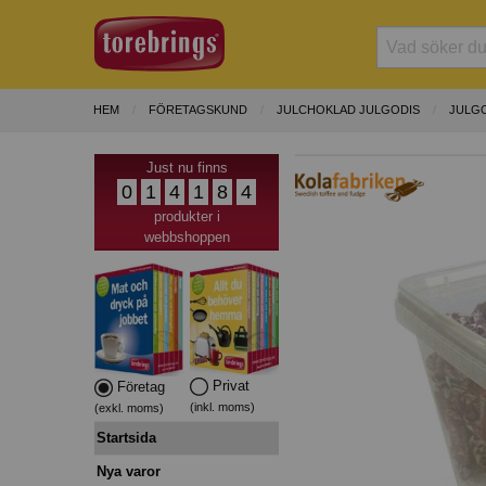
HEM
FÖRETAGSKUND
JULCHOKLAD JULGODIS
JULGO
Just nu finns
0
1
4
1
8
4
produkter i
webbshoppen
Privat
Företag
(inkl. moms)
(exkl. moms)
Startsida
Nya varor