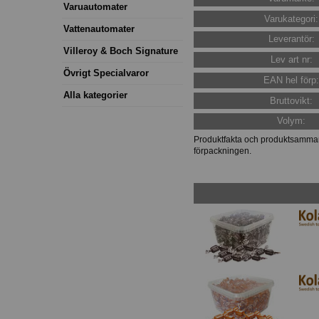
Varuautomater
Varukategori:
Vattenautomater
Leverantör:
Villeroy & Boch Signature
Lev art nr:
Övrigt Specialvaror
EAN hel förp
Alla kategorier
Bruttovikt:
Volym:
Produktfakta och produktsammans
förpackningen.