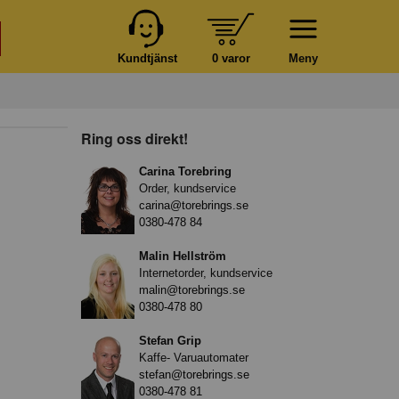
Kundtjänst
0 varor
Meny
Ring oss direkt!
Carina Torebring
Order, kundservice
carina@torebrings.se
0380-478 84
Malin Hellström
Internetorder, kundservice
malin@torebrings.se
0380-478 80
Stefan Grip
Kaffe- Varuautomater
stefan@torebrings.se
0380-478 81