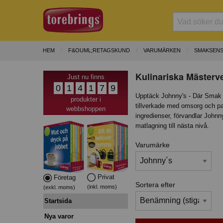
HEM
F&OUML;RETAGSKUND
VARUMÄRKEN
SMAKSENS
Kulinariska Mästerv
Just nu finns
0
1
4
1
7
9
Upptäck Johnny's - Där Smak M
produkter i
tillverkade med omsorg och pa
webbshoppen
ingredienser, förvandlar Johnny'
matlagning till nästa nivå.
Varumärke
Privat
Företag
Sortera efter
(inkl. moms)
(exkl. moms)
Startsida
Nya varor