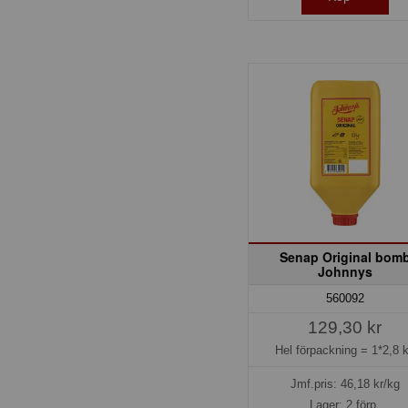
Senap Original bom
Johnnys
560092
129,30 kr
Hel förpackning =
1*2,8 
Jmf.pris:
46,18
kr/kg
Lager: 2 förp.