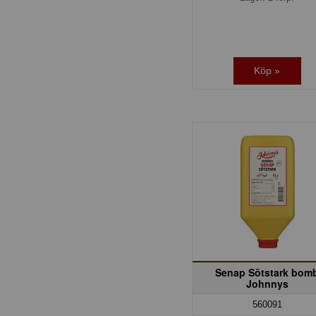
Köp »
Senap Sötstark bom
Johnnys
560091