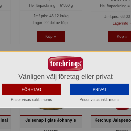
g
Hel förpackning =
6*850 g
Hel förpackning 
Jmf.pris:
48,12
kr/kg
Jmf.pris:
68,00
Lager: 22 del av förp.
Lagerinfo 
Köp »
Köp »
Vänligen välj företag eller privat
FÖRETAG
PRIVAT
Priser visas exkl. moms
Priser visas inkl. moms
inal
Julsenap i glas Johnny´s
Ketchup Jalapen