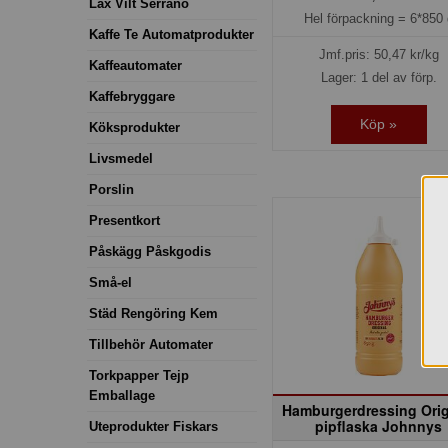
Lax Vilt Serrano
Hel förpackning =
6*850 
Kaffe Te Automatprodukter
Jmf.pris:
50,47
kr/kg
Kaffeautomater
Lager: 1 del av förp.
Kaffebryggare
Köp »
Köksprodukter
Livsmedel
Porslin
Presentkort
Påskägg Påskgodis
Små-el
Städ Rengöring Kem
Tillbehör Automater
Torkpapper Tejp
Emballage
Hamburgerdressing Orig
pipflaska Johnnys
Uteprodukter Fiskars