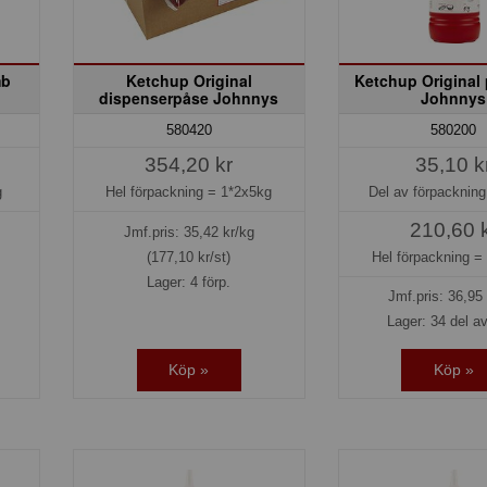
mb
Ketchup Original
Ketchup Original 
dispenserpåse Johnnys
Johnnys
580420
580200
354,20 kr
35,10 k
g
Hel förpackning =
1*2x5kg
Del av förpacknin
210,60 
Jmf.pris:
35,42
kr/kg
(177,10 kr/st)
Hel förpackning 
Lager: 4 förp.
Jmf.pris:
36,95
Lager: 34 del av
Köp »
Köp »