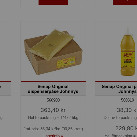
b
Senap Original
Senap Original p
dispenserpåse Johnnys
Johnnys
560900
560310
363,40 kr
38,30 k
kg
Hel förpackning =
1*4x2,5kg
Del av förpacknin
229,80 
Jmf.pris:
36,34
kr/kg
(90,85 kr/st)
Lagerinfo »
Hel förpackning 