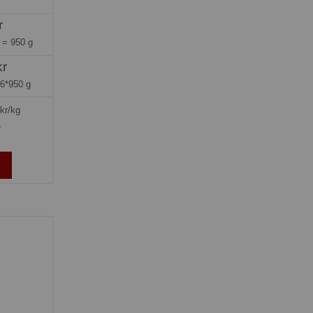
r
g =
950 g
kr
=
6*950 g
kr/kg
»