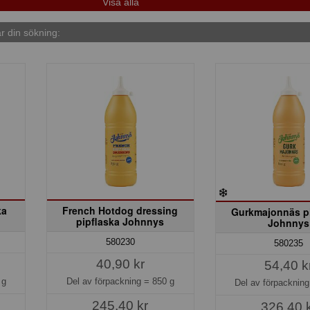
 din sökning:
ka
French Hotdog dressing
Gurkmajonnäs pi
pipflaska Johnnys
Johnnys
580230
580235
40,90 kr
54,40 k
 g
Del av förpackning =
850 g
Del av förpacknin
245,40 kr
326,40 