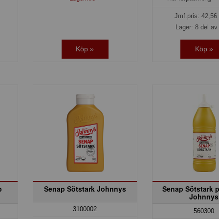
Jmf.pris:
42,56
Lager: 8 del av 
Köp »
Köp »
b
Senap Sötstark Johnnys
Senap Sötstark p
Johnnys
3100002
560300