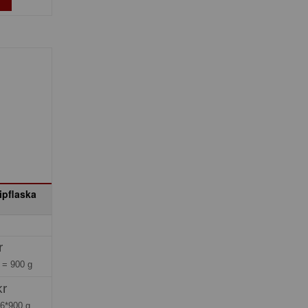
ipflaska
r
g =
900 g
kr
=
6*900 g