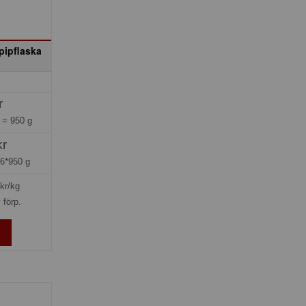
pipflaska
r
g =
950 g
kr
=
6*950 g
kr/kg
 förp.