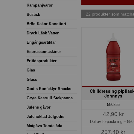
Kampanjvaror
22
produkter
som matchar
Bestick
Bröd Kakor Konditori
Dryck Läsk Vatten
Engångsartiklar
Espressomaskiner
Fritidsprodukter
Glas
Glass
Godis Konfektyr Snacks
Chilidressing pipflas
Johnnys
Gryta Kastrull Stekpanna
580255
Julens gåvor
42,90 kr
Julchoklad Julgodis
Del av förpackning =
850
Matgåva Tomtelåda
257,40 kr