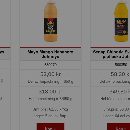
ys
Mayo Mango Habanero
Senap Chipotle Sv
Johnnys
pipflaska Jo
580279
560350
53,00 kr
58,30 k
 g
Del av förpackning =
850 g
Del av förpackni
318,00 kr
349,80 
g
Hel förpackning =
6*850 g
Hel förpackning 
Jmf.pris:
62,35
kr/kg
Jmf.pris:
58,30
Lager: 5 del av förp.
Lager: 64 del av
Köp »
Köp »