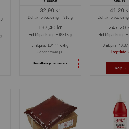
3100058
580280
32,90 kr
41,20 k
Del av förpackning =
315 g
Del av förpacknin
 g
197,40 kr
247,20 
Hel förpackning =
6*315 g
Hel förpackning 
g
Jmf.pris:
104,44
kr/kg
Jmf.pris:
43,37
Lagerinfo 
Säsongsvara jul
Beställningsbar senare
Köp »