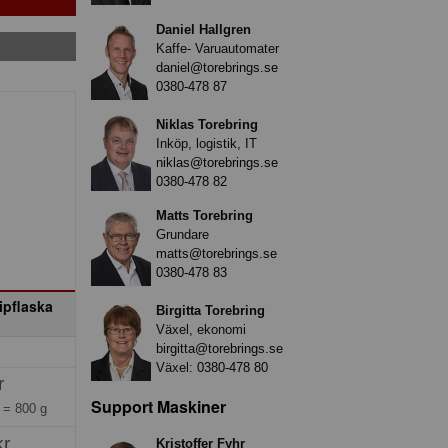
Daniel Hallgren
Kaffe- Varuautomater
daniel@torebrings.se
0380-478 87
Niklas Torebring
Inköp, logistik, IT
niklas@torebrings.se
0380-478 82
Matts Torebring
Grundare
matts@torebrings.se
0380-478 83
pflaska
Birgitta Torebring
Växel, ekonomi
birgitta@torebrings.se
Växel:
0380-478 80
r
Support Maskiner
g =
800 g
kr
Kristoffer Fyhr