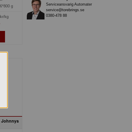
Serviceansvarig Automater
=
6*800 g
service@torebrings.se
0380-478 88
kr/kg
»
o Johnnys