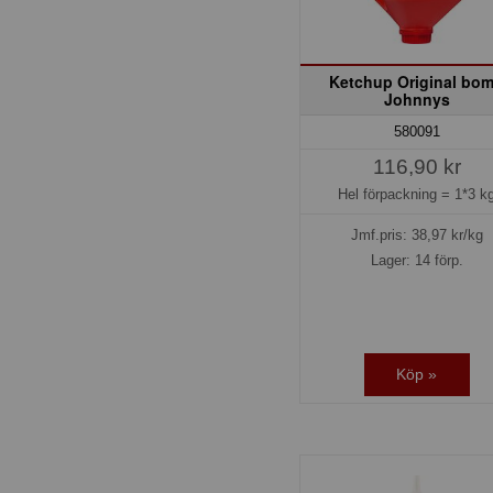
Ketchup Original bo
Johnnys
580091
116,90 kr
Hel förpackning =
1*3 k
Jmf.pris:
38,97
kr/kg
Lager: 14 förp.
Köp »