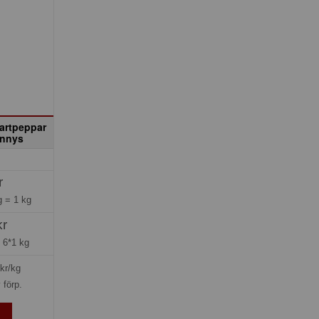
artpeppar
hnnys
r
ng =
1 kg
kr
=
6*1 kg
kr/kg
 förp.