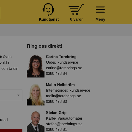
Kundtjänst
0 varor
Meny
Ring oss direkt!
är även
Carina Torebring
Order, kundservice
tvalda
carina@torebrings.se
t och ta din
0380-478 84
Malin Hellström
Internetorder, kundservice
malin@torebrings.se
0380-478 80
Stefan Grip
Kaffe- Varuautomater
r/rad
stefan@torebrings.se
0380-478 81