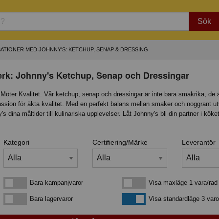
Sök
ATIONER MED JOHNNY'S: KETCHUP, SENAP & DRESSING
erk: Johnny's Ketchup, Senap och Dressingar
öter Kvalitet. Vår ketchup, senap och dressingar är inte bara smakrika, de 
ssion för äkta kvalitet. Med en perfekt balans mellan smaker och noggrant u
s dina måltider till kulinariska upplevelser. Låt Johnny's bli din partner i köke
Kategori
Certifiering/Märke
Leverantör
Bara kampanjvaror
Visa maxläge 1 vara/rad
Bara kampanjvaror
Visa maxläge 1 vara/rad
Bara lagervaror
Visa standardläge
Bara lagervaror
Visa standardläge 3 varo