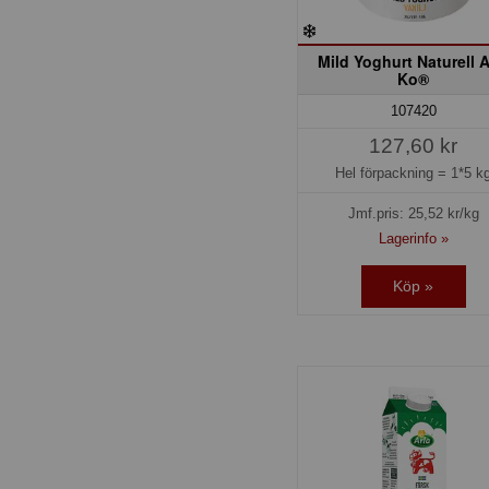
Mild Yoghurt Naturell A
Ko®
107420
127,60 kr
Hel förpackning =
1*5 k
Jmf.pris:
25,52
kr/kg
Lagerinfo »
Köp »