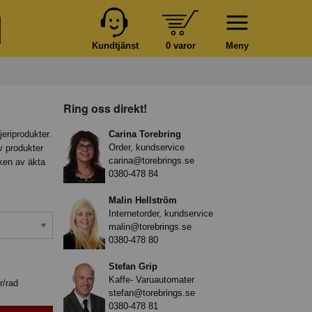
Kundtjänst
0 varor
Meny
Ring oss direkt!
eriprodukter.
Carina Torebring
Order, kundservice
v produkter
carina@torebrings.se
ken av äkta
0380-478 84
Malin Hellström
Internetorder, kundservice
malin@torebrings.se
0380-478 80
Stefan Grip
Kaffe- Varuautomater
r/rad
stefan@torebrings.se
0380-478 81