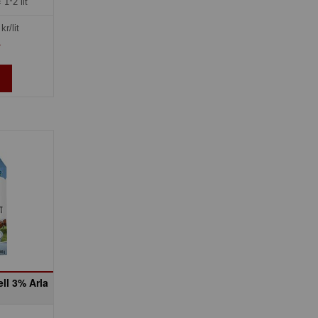
=
1*2 lit
kr/lit
»
ell 3% Arla