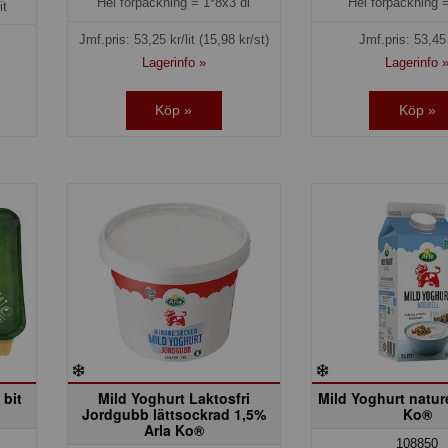
Hel förpackning =
1*8x3 dl
Hel förpackning 
it
Jmf.pris:
53,25
kr/lit
(15,98 kr/st)
Jmf.pris:
53,45
Lagerinfo »
Lagerinfo 
Köp »
Köp »
 bit
Mild Yoghurt Laktosfri
Mild Yoghurt natur
Jordgubb lättsockrad 1,5%
Ko®
Arla Ko®
108850