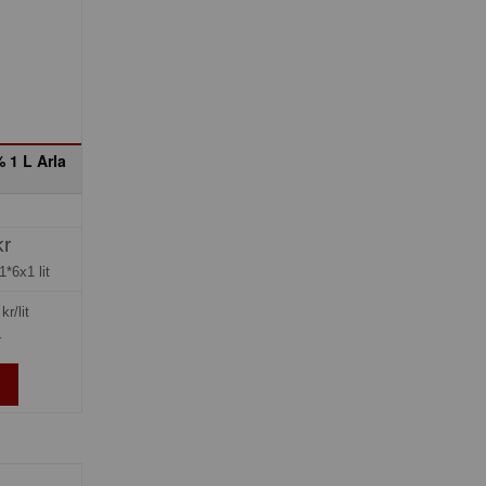
 1 L Arla
kr
1*6x1 lit
kr/lit
»