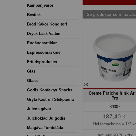
Kampanjvaror
25
produkter
som matchar
Bestick
Bröd Kakor Konditori
Dryck Läsk Vatten
Engångsartiklar
Espressomaskiner
Fritidsprodukter
Glas
Glass
Godis Konfektyr Snacks
Creme Fraiche hink Ar
Pro
Gryta Kastrull Stekpanna
89307
Julens gåvor
187,40 kr
Julchoklad Julgodis
Hel förpackning =
1*2 k
Matgåva Tomtelåda
Jmf.pris:
93,70
kr/kg