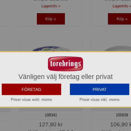
Lagerinfo »
Lagerinfo 
Köp »
Köp »
Vänligen välj företag eller privat
FÖRETAG
PRIVAT
Priser visas exkl. moms
Priser visas inkl. moms
1 L
Gräddfil 12% Arla Ko®
Gräddfil 12% hink
108341
105839
127,80 kr
106,90 