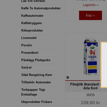
Lax Vilt Serrano
Lagerinfo »
Kaffe Te Automatprodukter
Köp »
Kaffeautomater
Kaffebryggare
Köksprodukter
Livsmedel
Porslin
Presentkort
Påskägg Påskgodis
Små-el
Städ Rengöring Kem
Tillbehör Automater
Filmjölk Standard 3% 
Arla Ko®
Torkpapper Tejp
Emballage
10215
Uteprodukter Fiskars
109,80 kr