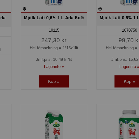
rla
Mjölk Lätt 0,5% 1 L Arla Ko®
Mjölk Lätt 0,5% 1 
10115
1070750
247,30 kr
99,70 k
Hel förpackning =
1*15x1lit
Hel förpackning =
g
Jmf.pris:
16,49
kr/lit
Jmf.pris:
16,62
Lagerinfo »
Lagerinfo 
Köp »
Köp »