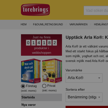
HEM
F&OUML;RETAGSKUND
VARUMÄRKEN
HEMLÄNGT
Upptäck Arla Ko®: K
Just nu finns
0
1
4
1
8
2
Arla Ko® är ett välkänt varum
produkter i
Med ett starkt fokus på hållba
webbshoppen
som mjölk, yoghurt och ost, 
svensk mjölk med Arla Ko® och
Varumärke
Privat
Företag
Sortera efter
(inkl. moms)
(exkl. moms)
Startsida
Nya varor