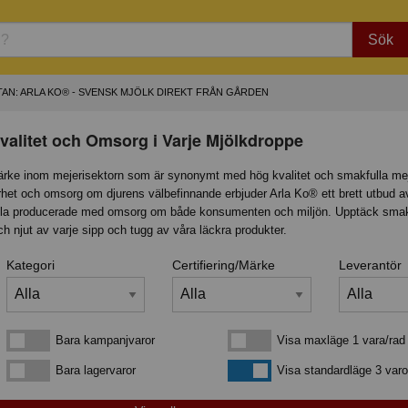
Sök
AN: ARLA KO® - SVENSK MJÖLK DIREKT FRÅN GÅRDEN
valitet och Omsorg i Varje Mjölkdroppe
ärke inom mejerisektorn som är synonymt med hög kvalitet och smakfulla mej
rhet och omsorg om djurens välbefinnande erbjuder Arla Ko® ett brett utbud a
alla producerade med omsorg om både konsumenten och miljön. Upptäck sma
 njut av varje sipp och tugg av våra läckra produkter.
Kategori
Certifiering/Märke
Leverantör
Bara kampanjvaror
Visa maxläge 1 vara/rad
Bara kampanjvaror
Visa maxläge 1 vara/rad
Bara lagervaror
Visa standardläge
Bara lagervaror
Visa standardläge 3 varo