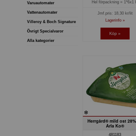
Hel förpackning =
1*6x1 l
Varuautomater
Vattenautomater
Jmf.pris:
18,30
kr/lit
Lagerinfo »
Villeroy & Boch Signature
Övrigt Specialvaror
Köp »
Alla kategorier
Herrgård® mild ost 28%
Arla Ko®
481183