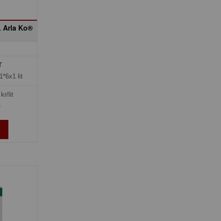
L Arla Ko®
r
1*6x1 lit
kr/lit
»