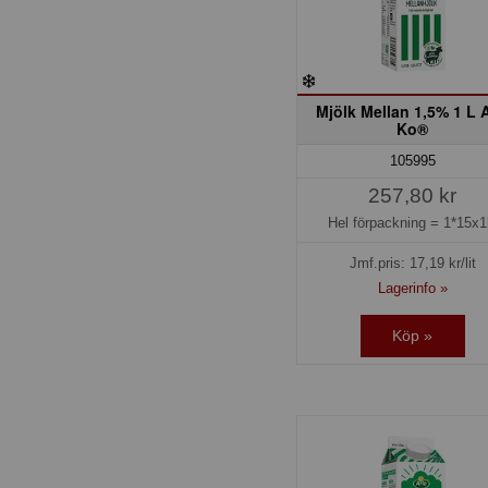
Mjölk Mellan 1,5% 1 L A
Ko®
105995
257,80 kr
Hel förpackning =
1*15x1l
Jmf.pris:
17,19
kr/lit
Lagerinfo »
Köp »