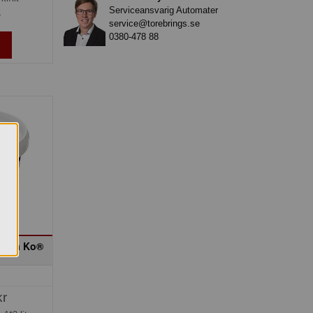
Serviceansvarig Automater
»
service@torebrings.se
0380-478 88
 Arla Ko®
kr