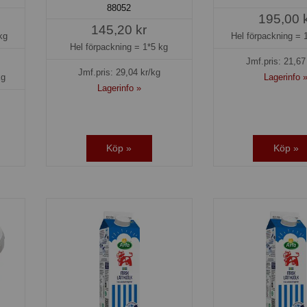
88052
195,00 
145,20 kr
kg
Hel förpackning =
Hel förpackning =
1*5 kg
Jmf.pris:
21,67
Jmf.pris:
29,04
kr/kg
kg
Lagerinfo 
Lagerinfo »
Köp »
Köp »