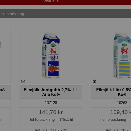
 din sökning:
la®
Filmjölk Jordgubb 2,7% 1 L
Filmjölk Lätt 0,5%
Arla Ko®
Ko®
107128
10263
141,70 kr
109,40 
g
Hel förpackning =
1*6x1 lit
Hel förpackning =
Jmf.pris:
23,62
kr/lit
Jmf.pris:
18,23