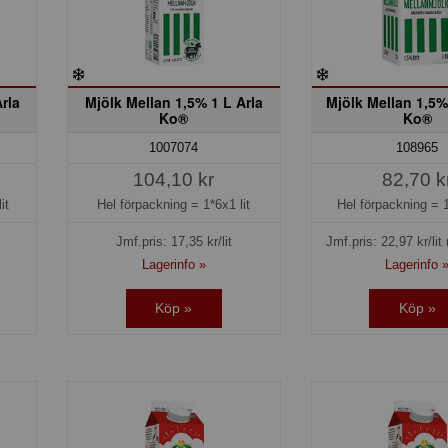
rla
Mjölk Mellan 1,5% 1 L Arla
Mjölk Mellan 1,5% 
Ko®
Ko®
1007074
108965
104,10 kr
82,70 k
it
Hel förpackning =
1*6x1 lit
Hel förpackning =
Jmf.pris:
17,35
kr/lit
Jmf.pris:
22,97
kr/lit
Lagerinfo »
Lagerinfo 
Köp »
Köp »