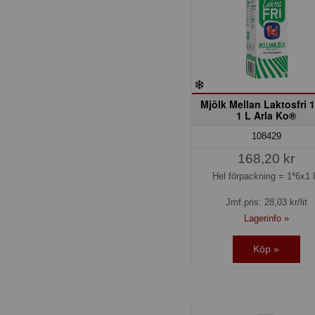
Mjölk Mellan Laktosfri 
1 L Arla Ko®
108429
168,20 kr
Hel förpackning =
1*6x1 l
Jmf.pris:
28,03
kr/lit
Lagerinfo »
Köp »