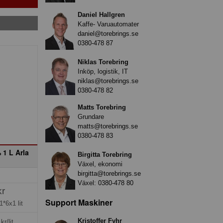
Daniel Hallgren
Kaffe- Varuautomater
daniel@torebrings.se
0380-478 87
Niklas Torebring
Inköp, logistik, IT
niklas@torebrings.se
0380-478 82
Matts Torebring
Grundare
matts@torebrings.se
0380-478 83
 1 L Arla
Birgitta Torebring
Växel, ekonomi
birgitta@torebrings.se
Växel:
0380-478 80
kr
Support Maskiner
1*6x1 lit
Kristoffer Fyhr
kr/lit