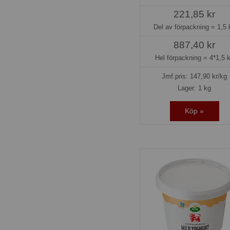
221,85 kr
Del av förpackning =
1,5 
887,40 kr
Hel förpackning =
4*1,5 
Jmf.pris:
147,90
kr/kg
Lager: 1 kg
Köp »