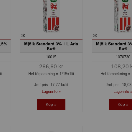
1,5%
Mjölk Standard 3% 1 L Arla
Mjölk Standard 3%
Ko®
Ko®
10015
1070730
266,60 kr
108,20 
it
Hel förpackning =
1*15x1lit
Hel förpackning =
Jmf.pris:
17,77
kr/lit
Jmf.pris:
18,03
Lagerinfo »
Lagerinfo 
Köp »
Köp »