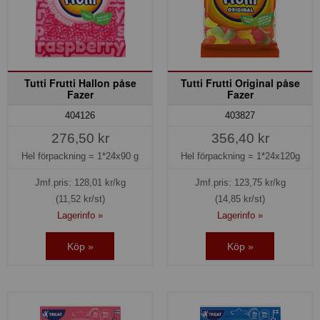
Tutti Frutti Hallon påse
Tutti Frutti Original påse
Fazer
Fazer
404126
403827
276,50 kr
356,40 kr
Hel förpackning =
1*24x90 g
Hel förpackning =
1*24x120g
Jmf.pris:
128,01
kr/kg
Jmf.pris:
123,75
kr/kg
(11,52 kr/st)
(14,85 kr/st)
Lagerinfo »
Lagerinfo »
Köp »
Köp »