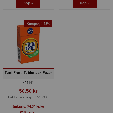
Köp »
Köp »
Kampanj! -58%
Tutti Frutti Tablettask Fazer
404141
56,50 kr
Hel förpackning =
1*20x38g
Jmf.pris:
74,34
kr/kg
(2,83 kr/st)