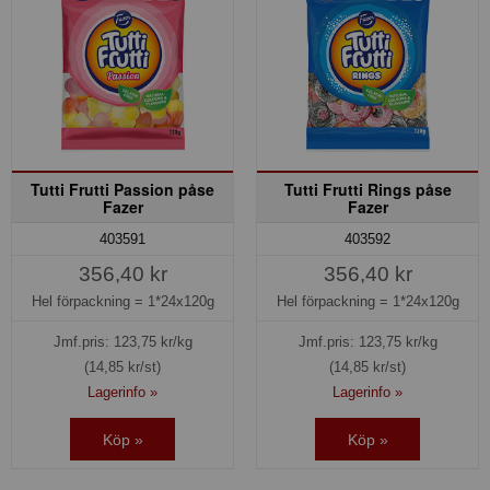
Tutti Frutti Passion påse
Tutti Frutti Rings påse
Fazer
Fazer
403591
403592
356,40 kr
356,40 kr
Hel förpackning =
1*24x120g
Hel förpackning =
1*24x120g
Jmf.pris:
123,75
kr/kg
Jmf.pris:
123,75
kr/kg
(14,85 kr/st)
(14,85 kr/st)
Lagerinfo »
Lagerinfo »
Köp »
Köp »