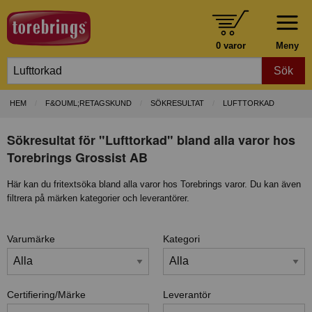
0 varor
Meny
Sök
HEM
F&OUML;RETAGSKUND
SÖKRESULTAT
LUFTTORKAD
Sökresultat för "Lufttorkad" bland alla varor hos
Torebrings Grossist AB
Här kan du fritextsöka bland alla varor hos Torebrings varor. Du kan även
filtrera på märken kategorier och leverantörer.
Varumärke
Kategori
Certifiering/Märke
Leverantör