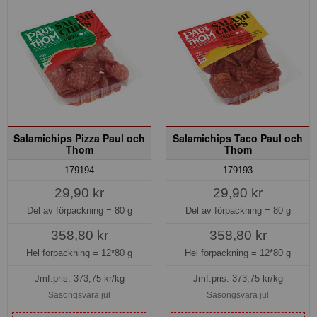
Salamichips Pizza Paul och
Salamichips Taco Paul och
Thom
Thom
179194
179193
29,90 kr
29,90 kr
Del av förpackning =
80 g
Del av förpackning =
80 g
358,80 kr
358,80 kr
Hel förpackning =
12*80 g
Hel förpackning =
12*80 g
Jmf.pris:
373,75
kr/kg
Jmf.pris:
373,75
kr/kg
Säsongsvara jul
Säsongsvara jul