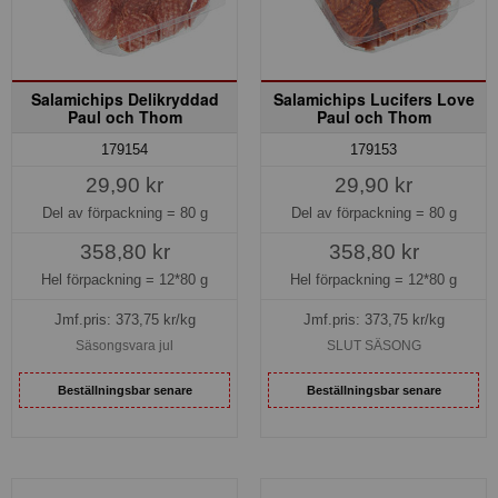
Salamichips Delikryddad
Salamichips Lucifers Love
Paul och Thom
Paul och Thom
179154
179153
29,90 kr
29,90 kr
Del av förpackning =
80 g
Del av förpackning =
80 g
358,80 kr
358,80 kr
Hel förpackning =
12*80 g
Hel förpackning =
12*80 g
Jmf.pris:
373,75
kr/kg
Jmf.pris:
373,75
kr/kg
Säsongsvara jul
SLUT SÄSONG
Beställningsbar senare
Beställningsbar senare