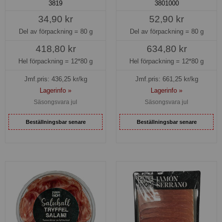
3819
3801000
34,90 kr
52,90 kr
Del av förpackning =
80 g
Del av förpackning =
80 g
418,80 kr
634,80 kr
Hel förpackning =
12*80 g
Hel förpackning =
12*80 g
Jmf.pris:
436,25
kr/kg
Jmf.pris:
661,25
kr/kg
Lagerinfo »
Lagerinfo »
Säsongsvara jul
Säsongsvara jul
Beställningsbar senare
Beställningsbar senare