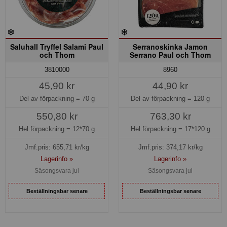
Saluhall Tryffel Salami Paul
Serranoskinka Jamon
och Thom
Serrano Paul och Thom
3810000
8960
45,90 kr
44,90 kr
Del av förpackning =
70 g
Del av förpackning =
120 g
550,80 kr
763,30 kr
Hel förpackning =
12*70 g
Hel förpackning =
17*120 g
Jmf.pris:
655,71
kr/kg
Jmf.pris:
374,17
kr/kg
Lagerinfo »
Lagerinfo »
Säsongsvara jul
Säsongsvara jul
Beställningsbar senare
Beställningsbar senare