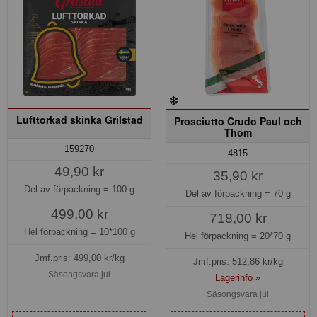
Lufttorkad skinka Grilstad
Prosciutto Crudo Paul och
Thom
159270
4815
49,90 kr
35,90 kr
Del av förpackning =
100 g
Del av förpackning =
70 g
499,00 kr
718,00 kr
Hel förpackning =
10*100 g
Hel förpackning =
20*70 g
Jmf.pris:
499,00
kr/kg
Jmf.pris:
512,86
kr/kg
Säsongsvara jul
Lagerinfo »
Säsongsvara jul