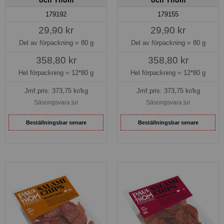
179192
179155
29,90 kr
29,90 kr
Del av förpackning =
80 g
Del av förpackning =
80 g
358,80 kr
358,80 kr
Hel förpackning =
12*80 g
Hel förpackning =
12*80 g
Jmf.pris:
373,75
kr/kg
Jmf.pris:
373,75
kr/kg
Säsongsvara jul
Säsongsvara jul
Beställningsbar senare
Beställningsbar senare