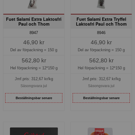
Fuet Salami Extra Laktosfri
Fuet Salami Extra Tryffel
Paul och Thom
Laktosfri Paul och Thom
8947
8946
46,90 kr
46,90 kr
Del av förpackning =
150 g
Del av förpackning =
150 g
562,80 kr
562,80 kr
Hel förpackning =
12*150 g
Hel förpackning =
12*150 g
Jmf.pris:
312,67
kr/kg
Jmf.pris:
312,67
kr/kg
Säsongsvara jul
Säsongsvara jul
Beställningsbar senare
Beställningsbar senare