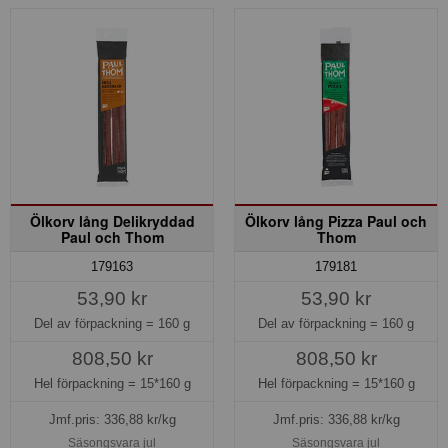
Ölkorv lång Delikryddad
Ölkorv lång Pizza Paul och
Paul och Thom
Thom
179163
179181
53,90 kr
53,90 kr
Del av förpackning =
160 g
Del av förpackning =
160 g
808,50 kr
808,50 kr
Hel förpackning =
15*160 g
Hel förpackning =
15*160 g
Jmf.pris:
336,88
kr/kg
Jmf.pris:
336,88
kr/kg
Säsongsvara jul
Säsongsvara jul