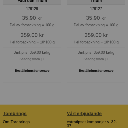
Paul och Thom
Thom
179129
179127
35,90 kr
35,90 kr
Del av förpackning =
100 g
Del av förpackning =
100 g
359,00 kr
359,00 kr
Hel förpackning =
10*100 g
Hel förpackning =
10*100 g
Jmf.pris:
359,00
kr/kg
Jmf.pris:
359,00
kr/kg
Säsongsvara jul
Säsongsvara jul
Beställningsbar senare
Beställningsbar senare
Torebrings
Vårt erbjudande
Om Torebrings
extratipset kampanjer v. 32-
37