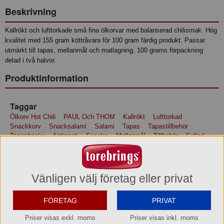
Beskrivning
Kallrökt och lufttorkade små fina ölkorvar med balanserad chilismak. Hög
kvalitet med 155 gram köttråvara för 100 gram färdig produkt. Passar
utmärkt till tapas, mellanmål och matlagning. 100 grams förpackning
delad i två halvor.
Produktinformation
Taggar
Ölkorv Hot Chili
PAUL Och THOM
Kallrökt
Lufttorkad
Snackkorv
Snacksalami
Salami
Tapas
Tapastillbehör
Tapasbricka
Antipasti
Snacks
Mellanmål
Tillbehör
Sallad
Student
Midsommar
Fredagsmys
Helgmys
Fest
Party
Buffé
Charkbricka
Chark.
Ingredienser
Vänligen välj företag eller privat
Griskött*, kryddor (vitpeppar, paprika, chili (0,4%), vitlök, koriander,
muskotnöt, ingefära, muskotblomma), salt, torkad glukossirap,
FÖRETAG
PRIVAT
dextros, paprikaextrakt, antioxidationsmedel: E300;
konserveringsmedel: E250; startkultur. *Ursprung: EU. För tillverkning
Priser visas exkl. moms
Priser visas inkl. moms