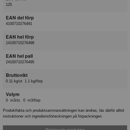
125
EAN del förp
4100710276491
EAN hel förp
14100710276498
EAN hel pall
24100710276495
Bruttovikt
0.11 kg/st 1.1 kg/förp
Volym
0 m3/st, 0 m3/förp
Produktfakta och produktsammansättningen kan ändras, läs därför alltid
instruktioner och ingrediensförteckningen på förpackningen.
Relaterade produkter