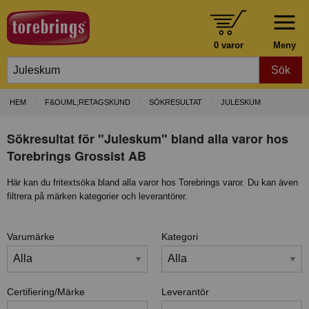
0 varor
Meny
Sök
HEM
F&OUML;RETAGSKUND
SÖKRESULTAT
JULESKUM
Sökresultat för "Juleskum" bland alla varor hos
Torebrings Grossist AB
Här kan du fritextsöka bland alla varor hos Torebrings varor. Du kan även
filtrera på märken kategorier och leverantörer.
Varumärke
Kategori
Certifiering/Märke
Leverantör