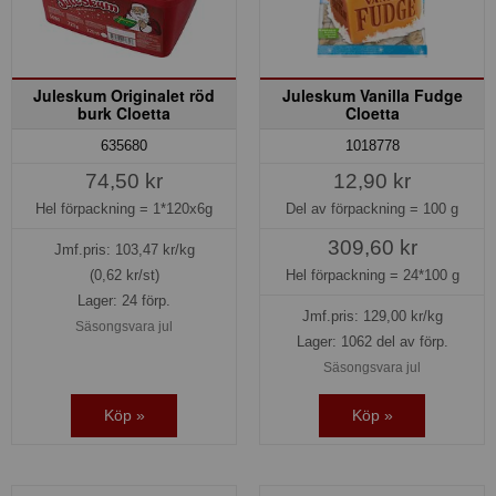
Juleskum Originalet röd
Juleskum Vanilla Fudge
burk Cloetta
Cloetta
635680
1018778
74,50 kr
12,90 kr
Hel förpackning =
1*120x6g
Del av förpackning =
100 g
309,60 kr
Jmf.pris:
103,47
kr/kg
(0,62 kr/st)
Hel förpackning =
24*100 g
Lager: 24 förp.
Jmf.pris:
129,00
kr/kg
Säsongsvara jul
Lager: 1062 del av förp.
Säsongsvara jul
Köp »
Köp »