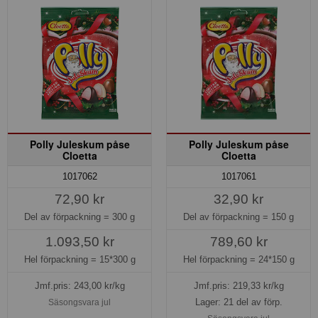
Polly Juleskum påse
Polly Juleskum påse
Cloetta
Cloetta
1017062
1017061
72,90 kr
32,90 kr
Del av förpackning =
300 g
Del av förpackning =
150 g
1.093,50 kr
789,60 kr
Hel förpackning =
15*300 g
Hel förpackning =
24*150 g
Jmf.pris:
243,00
kr/kg
Jmf.pris:
219,33
kr/kg
Lager: 21 del av förp.
Säsongsvara jul