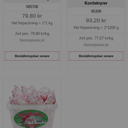
Konfektyrer
585708
85309
79,80 kr
93,20 kr
Hel förpackning =
1*1 kg
Hel förpackning =
1*1200 g
Jmf.pris:
79,80
kr/kg
Jmf.pris:
77,67
kr/kg
Säsongsvara jul
Säsongsvara jul
Beställningsbar senare
Beställningsbar senare