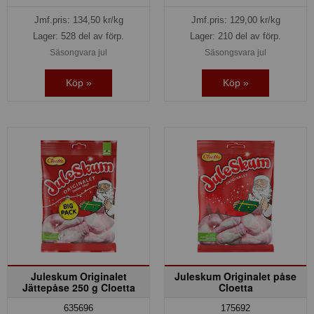
Jmf.pris:
134,50
kr/kg
Jmf.pris:
129,00
kr/kg
Lager: 528 del av förp.
Lager: 210 del av förp.
Säsongvara jul
Säsongsvara jul
Köp »
Köp »
Juleskum Originalet
Juleskum Originalet påse
Jättepåse 250 g Cloetta
Cloetta
635696
175692