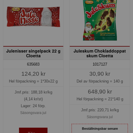
Julenisser singelpack 22 g
Juleskum Chokladdoppat
Cloetta
skum Cloetta
1017127
635683
30,90 kr
124,20 kr
Del av förpackning =
140 g
Hel förpackning =
1*30x22 g
648,90 kr
Jmf.pris:
188,18
kr/kg
Hel förpackning =
21*140 g
(4,14 kr/st)
Lager: 24 förp.
Jmf.pris:
220,71
kr/kg
Säsongsvara jul
Säsongsvara jul
Beställningsbar senare