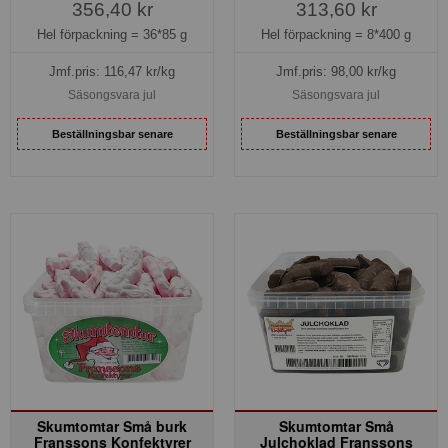
356,40 kr
313,60 kr
Hel förpackning =
36*85 g
Hel förpackning =
8*400 g
Jmf.pris:
116,47
kr/kg
Jmf.pris:
98,00
kr/kg
Säsongsvara jul
Säsongsvara jul
Beställningsbar senare
Beställningsbar senare
Skumtomtar Små burk
Skumtomtar Små
Franssons Konfektyrer
Julchoklad Franssons