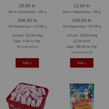
28,90 kr
12,90 kr
Del av förpackning =
250 g
Del av förpackning =
100 g
346,80 kr
309,60 kr
Hel förpackning =
12*250 g
Hel förpackning =
24*100 g
Jmf.pris:
115,60
kr/kg
Jmf.pris:
129,00
kr/kg
Lager: 9 del av förp.
(12,90 kr/st)
Lager: 198 del av förp.
Säsongsvara jul
Säsongsvara jul
Köp »
Köp »