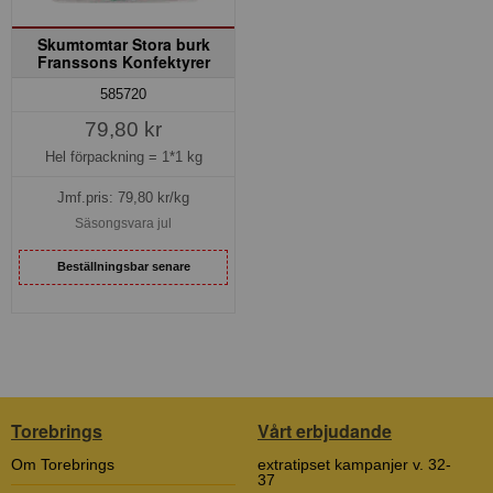
Skumtomtar Stora burk
Franssons Konfektyrer
585720
79,80 kr
Hel förpackning =
1*1 kg
Jmf.pris:
79,80
kr/kg
Säsongsvara jul
Beställningsbar senare
Torebrings
Vårt erbjudande
Om Torebrings
extratipset kampanjer v. 32-
37