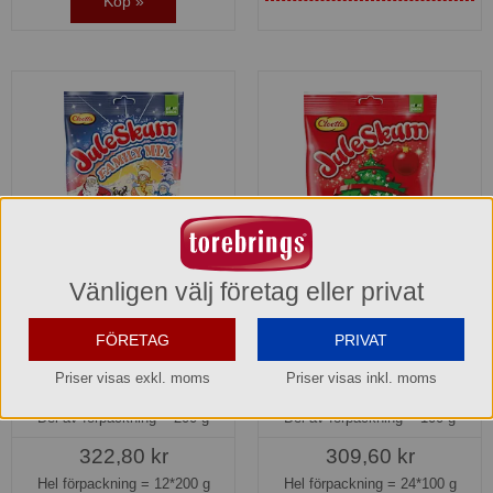
Köp »
Vänligen välj företag eller privat
Juleskum Family Mix påse
Juleskum Granar påse
Cloetta
Cloetta
FÖRETAG
PRIVAT
1017717
1012094
Priser visas exkl. moms
Priser visas inkl. moms
26,90 kr
12,90 kr
Del av förpackning =
200 g
Del av förpackning =
100 g
322,80 kr
309,60 kr
Hel förpackning =
12*200 g
Hel förpackning =
24*100 g