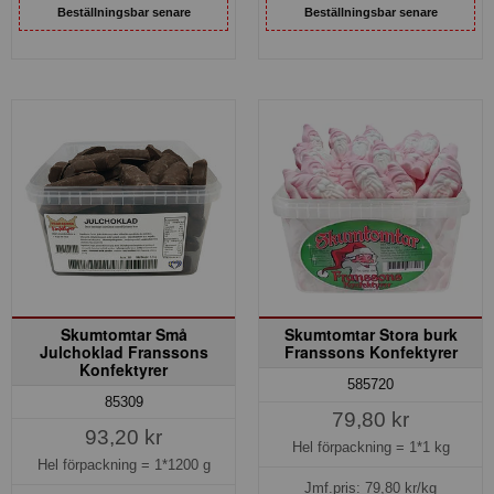
Beställningsbar senare
Beställningsbar senare
Skumtomtar Små
Skumtomtar Stora burk
Julchoklad Franssons
Franssons Konfektyrer
Konfektyrer
585720
85309
79,80 kr
93,20 kr
Hel förpackning =
1*1 kg
Hel förpackning =
1*1200 g
Jmf.pris:
79,80
kr/kg