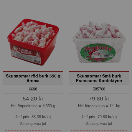
Skumtomtar röd burk 650 g
Skumtomtar Små burk
Aroma
Franssons Konfektyrer
6698
585708
54,20 kr
79,80 kr
Hel förpackning =
1*650 g
Hel förpackning =
1*1 kg
Jmf.pris:
83,38
kr/kg
Jmf.pris:
79,80
kr/kg
Säsongsvara jul
Säsongsvara jul