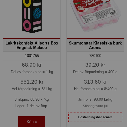
Lakritskonfekt Allsorts Box
Skumtomtar Klassiska burk
Engelsk Malaco
Aroma
780100
1001755
39,20 kr
68,90 kr
Del av förpackning =
400 g
Del av förpackning =
1 kg
313,60 kr
551,20 kr
Hel förpackning =
8*400 g
Hel förpackning =
8*1 kg
Jmf.pris:
98,00
kr/kg
Jmf.pris:
68,90
kr/kg
Lager: 1 del av förp.
Säsongsvara jul
Beställningsbar senare
Köp »