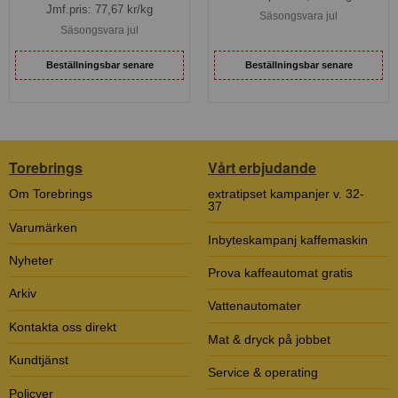
Jmf.pris:
77,67
kr/kg
Säsongsvara jul
Säsongsvara jul
Beställningsbar senare
Beställningsbar senare
Torebrings
Vårt erbjudande
Om Torebrings
extratipset kampanjer v. 32-
37
Varumärken
Inbyteskampanj kaffemaskin
Nyheter
Prova kaffeautomat gratis
Arkiv
Vattenautomater
Kontakta oss direkt
Mat & dryck på jobbet
Kundtjänst
Service & operating
Policyer