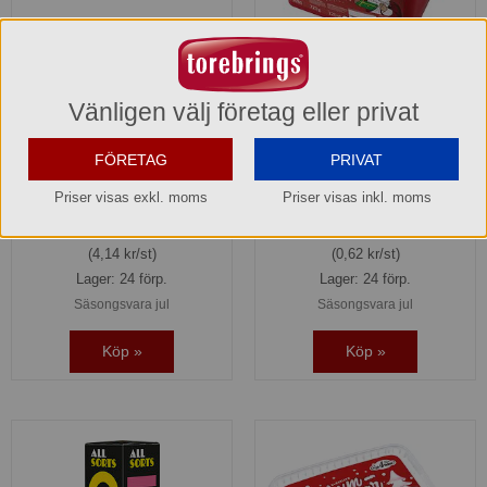
Julenisser singelpack 22 g
Juleskum Originalet röd
Cloetta
burk Cloetta
Vänligen välj företag eller privat
635683
635680
124,20 kr
74,50 kr
FÖRETAG
PRIVAT
Hel förpackning =
1*30x22 g
Hel förpackning =
1*120x6g
Priser visas exkl. moms
Priser visas inkl. moms
Jmf.pris:
188,18
kr/kg
Jmf.pris:
103,47
kr/kg
(4,14 kr/st)
(0,62 kr/st)
Lager: 24 förp.
Lager: 24 förp.
Säsongsvara jul
Säsongsvara jul
Köp »
Köp »