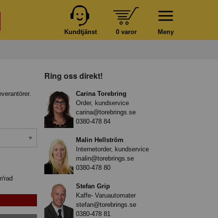
Kundtjänst
0 varor
Meny
Ring oss direkt!
everantörer.
Carina Torebring
Order, kundservice
carina@torebrings.se
0380-478 84
Malin Hellström
Internetorder, kundservice
malin@torebrings.se
0380-478 80
r/rad
Stefan Grip
Kaffe- Varuautomater
stefan@torebrings.se
0380-478 81