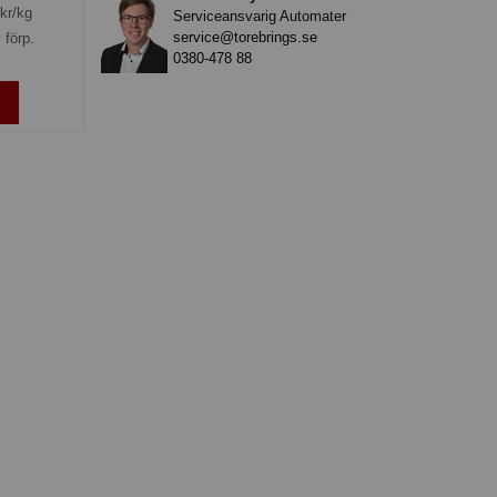
kr/kg
Serviceansvarig Automater
service@torebrings.se
 förp.
0380-478 88