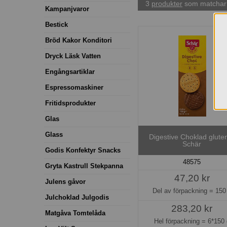
3
produkter
som matchar 
Kampanjvaror
Bestick
Bröd Kakor Konditori
Dryck Läsk Vatten
Engångsartiklar
Espressomaskiner
Fritidsprodukter
Glas
Glass
Digestive Choklad gluten
Schär
Godis Konfektyr Snacks
48575
Gryta Kastrull Stekpanna
47,20 kr
Julens gåvor
Del av förpackning =
150
Julchoklad Julgodis
283,20 kr
Matgåva Tomtelåda
Hel förpackning =
6*150 