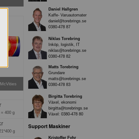
Daniel Hallgren
Kaffe- Varuautomater
daniel@torebrings.se
0380-478 87
Niklas Torebring
Inköp, logistik, IT
niklas@torebrings.se
0380-478 82
Matts Torebring
Grundare
matts@torebrings.se
 McVities
0380-478 83
Birgitta Torebring
Växel, ekonomi
r
birgitta@torebrings.se
g =
400 g
Växel:
0380-478 80
kr
Support Maskiner
21*400 g
Kristoffer Fyhr