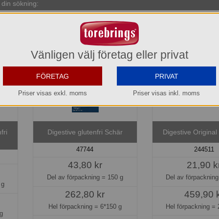
din sökning:
Vänligen välj företag eller privat
FÖRETAG
PRIVAT
Priser visas exkl. moms
Priser visas inkl. moms
fri
Digestive glutenfri Schär
Digestive Original
47744
244511
43,80 kr
21,90 k
Del av förpackning =
150 g
Del av förpacknin
 g
262,80 kr
459,90 
Hel förpackning =
6*150 g
Hel förpackning =
g