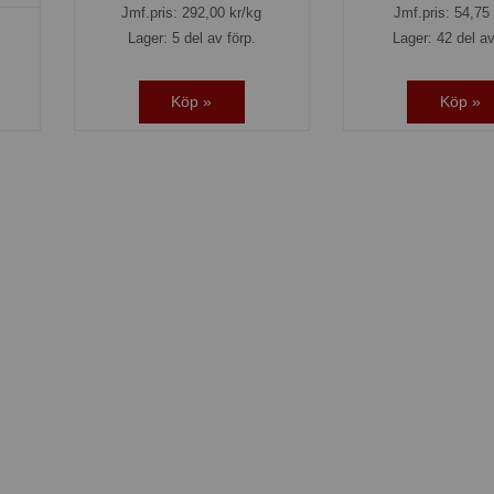
Jmf.pris:
292,00
kr/kg
Jmf.pris:
54,75
Lager: 5 del av förp.
Lager: 42 del av
Köp »
Köp »