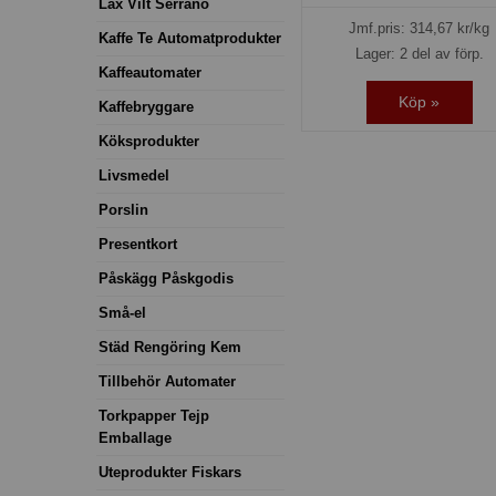
Lax Vilt Serrano
Jmf.pris:
314,67
kr/kg
Kaffe Te Automatprodukter
Lager: 2 del av förp.
Kaffeautomater
Köp »
Kaffebryggare
Köksprodukter
Livsmedel
Porslin
Presentkort
Påskägg Påskgodis
Små-el
Städ Rengöring Kem
Tillbehör Automater
Torkpapper Tejp
Emballage
Uteprodukter Fiskars