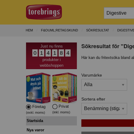
HEM
F&OUML;RETAGSKUND
SÖKRESULTAT
DIGESTIV
Sökresultat för "Dig
Just nu finns
0
1
4
1
8
4
Här kan du fritextsöka bland a
produkter i
webbshoppen
Varumärke
Sortera efter
Privat
Företag
(inkl. moms)
(exkl. moms)
Startsida
Nya varor