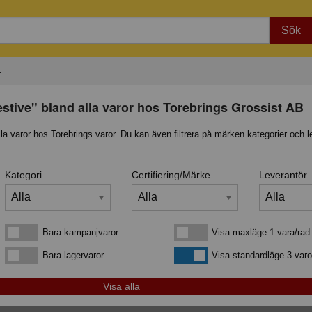
Sök
E
estive" bland alla varor hos Torebrings Grossist AB
lla varor hos Torebrings varor. Du kan även filtrera på märken kategorier och l
Kategori
Certifiering/Märke
Leverantör
Bara kampanjvaror
Visa maxläge 1 vara/rad
Bara kampanjvaror
Visa maxläge 1 vara/rad
Bara lagervaror
Visa standardläge
Bara lagervaror
Visa standardläge 3 varo