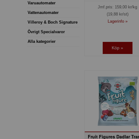
Varuautomater
Jmf.pris:
159,00
kr/kg
Vattenautomater
(19,88 kr/st)
Lagerinfo »
Villeroy & Boch Signature
Övrigt Specialvaror
Alla kategorier
Köp »
Fruit Figures Dadlar Tra