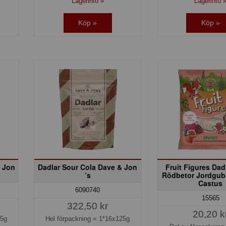
Lagerinfo »
Lagerinfo 
Köp »
Köp »
& Jon
Dadlar Sour Cola Dave & Jon
Fruit Figures Dad
´s
Rödbetor Jordgub
Castus
6090740
15565
322,50 kr
20,20 k
25g
Hel förpackning =
1*16x125g