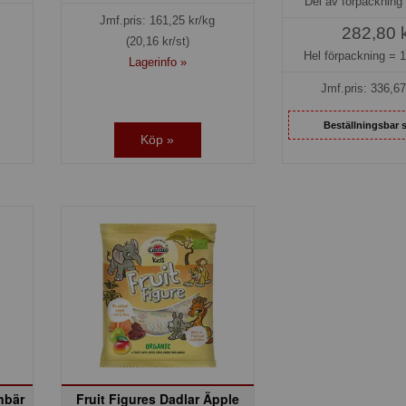
Del av förpackning
Jmf.pris:
161,25
kr/kg
282,80 
(20,16 kr/st)
Hel förpackning =
1
Lagerinfo »
Jmf.pris:
336,67
Beställningsbar 
Köp »
nbär
Fruit Figures Dadlar Äpple