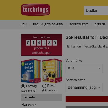
HEM
F&OUML;RETAGSKUND
SÖKRESULTAT
DADLAR
Sökresultat för "Dad
Just nu finns
0
1
4
1
8
0
Här kan du fritextsöka bland a
produkter i
webbshoppen
Varumärke
Sortera efter
Privat
Företag
(inkl. moms)
(exkl. moms)
Startsida
Nya varor