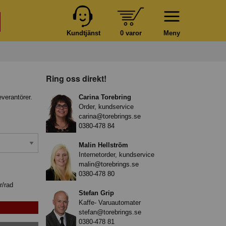
Kundtjänst
0 varor
Meny
Ring oss direkt!
everantörer.
Carina Torebring
Order, kundservice
carina@torebrings.se
0380-478 84
Malin Hellström
Internetorder, kundservice
malin@torebrings.se
0380-478 80
r/rad
Stefan Grip
Kaffe- Varuautomater
stefan@torebrings.se
0380-478 81