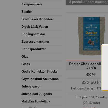
8
produkter
som matchar 
Kampanjvaror
Bestick
Bröd Kakor Konditori
Dryck Läsk Vatten
Engångsartiklar
Espressomaskiner
Fritidsprodukter
Glas
Dadlar Chokladboll Da
Glass
Jon´s
Godis Konfektyr Snacks
609744
Gryta Kastrull Stekpanna
322,50 kr
Julens gåvor
Hel förpackning =
1*16x1
Julchoklad Julgodis
Jmf.pris:
161,25
kr/kg
Matgåva Tomtelåda
(20,16 kr/st)