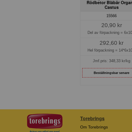
Rödbetor Blåbär Orga
Castus
15566
20,90 kr
Del av förpackning =
6x10
292,60 kr
Hel förpackning =
14*6x10
Jmf.pris:
348,33
kr/kg
Beställningsbar senare
Torebrings
Om Torebrings