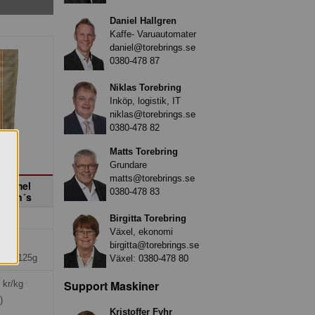
Daniel Hallgren
Kaffe- Varuautomater
daniel@torebrings.se
0380-478 87
Niklas Torebring
Inköp, logistik, IT
niklas@torebrings.se
0380-478 82
Matts Torebring
Grundare
matts@torebrings.se
Caramel
0380-478 83
 Jon´s
Birgitta Torebring
Växel, ekonomi
kr
birgitta@torebrings.se
*16x125g
Växel:
0380-478 80
Support Maskiner
kr/kg
)
Kristoffer Fyhr