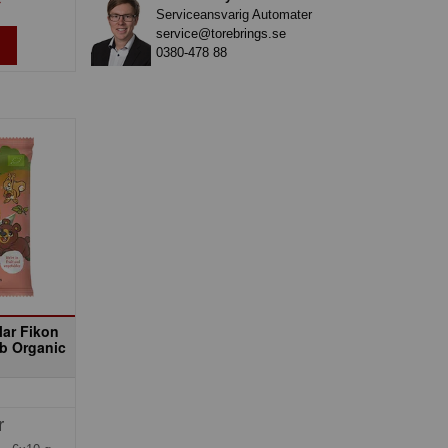
»
Serviceansvarig Automater
service@torebrings.se
0380-478 88
lar Fikon
b Organic
r