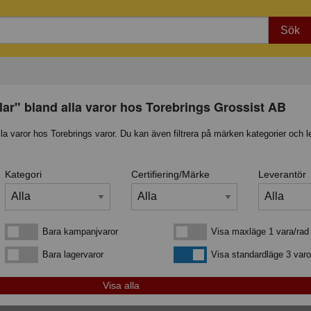
Sök
lar" bland alla varor hos Torebrings Grossist AB
lla varor hos Torebrings varor. Du kan även filtrera på märken kategorier och l
Kategori
Certifiering/Märke
Leverantör
Bara kampanjvaror
Visa maxläge 1 vara/rad
Bara kampanjvaror
Visa maxläge 1 vara/rad
Bara lagervaror
Visa standardläge
Bara lagervaror
Visa standardläge 3 varo