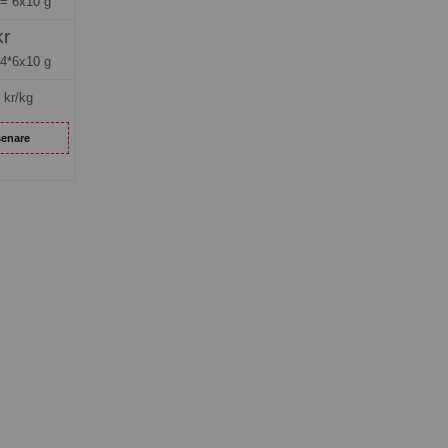
 =
6x10 g
kr
4*6x10 g
kr/kg
senare