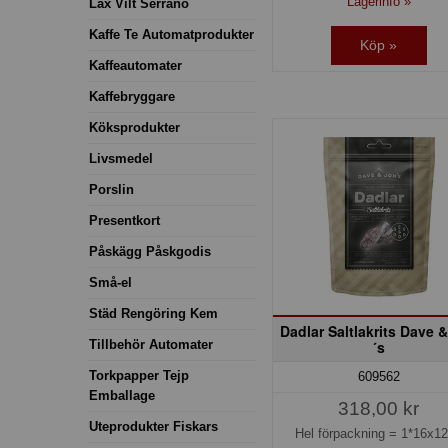
Lagerinfo »
Lax Vilt Serrano
Kaffe Te Automatprodukter
Köp »
Kaffeautomater
Kaffebryggare
Köksprodukter
Livsmedel
Porslin
Presentkort
Påskägg Påskgodis
Små-el
Städ Rengöring Kem
Dadlar Saltlakrits Dave 
Tillbehör Automater
´s
Torkpapper Tejp
609562
Emballage
318,00 kr
Uteprodukter Fiskars
Hel förpackning =
1*16x1