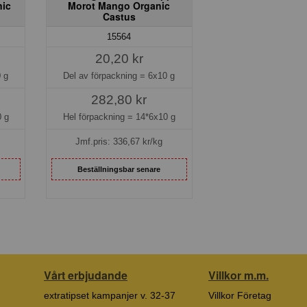
nic
Morot Mango Organic
Castus
15564
20,20 kr
 g
Del av förpackning =
6x10 g
282,80 kr
 g
Hel förpackning =
14*6x10 g
Jmf.pris:
336,67
kr/kg
Beställningsbar senare
Vårt erbjudande
Villkor m.m.
extratipset kampanjer v. 32-37
Villkor Företag