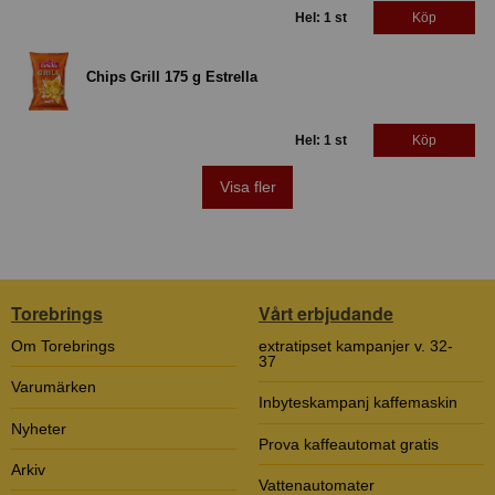
Hel: 1 st
Köp
Chips Grill 175 g Estrella
Hel: 1 st
Köp
Visa fler
Torebrings
Vårt erbjudande
Om Torebrings
extratipset kampanjer v. 32-
37
Varumärken
Inbyteskampanj kaffemaskin
Nyheter
Prova kaffeautomat gratis
Arkiv
Vattenautomater