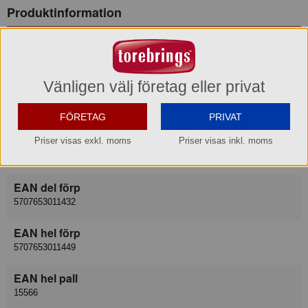
Produktinformation
Varumärke
Castus
Vänligen välj företag eller privat
Varukategori
Torkad frukt
FÖRETAG
PRIVAT
Leverantör
Priser visas exkl. moms
Priser visas inkl. moms
The Whole Company AB
EAN del förp
5707653011432
EAN hel förp
5707653011449
EAN hel pall
15566