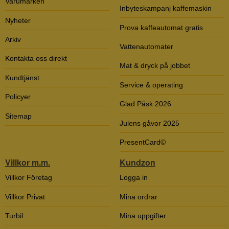
Varumärken
Inbyteskampanj kaffemaskin
Nyheter
Prova kaffeautomat gratis
Arkiv
Vattenautomater
Kontakta oss direkt
Mat & dryck på jobbet
Kundtjänst
Service & operating
Policyer
Glad Påsk 2026
Sitemap
Julens gåvor 2025
PresentCard©
Villkor m.m.
Kundzon
Villkor Företag
Logga in
Villkor Privat
Mina ordrar
Turbil
Mina uppgifter