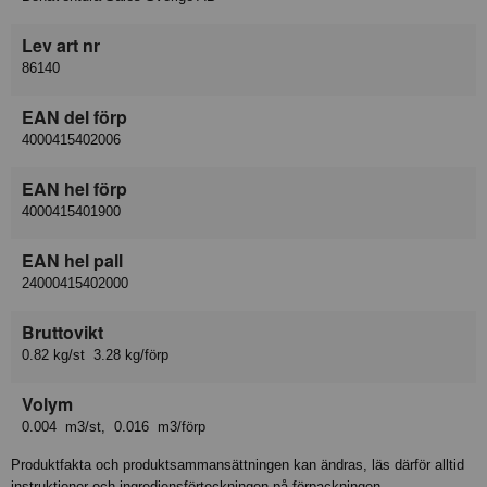
Lev art nr
86140
EAN del förp
4000415402006
EAN hel förp
4000415401900
EAN hel pall
24000415402000
Bruttovikt
0.82 kg/st 3.28 kg/förp
Volym
0.004 m3/st, 0.016 m3/förp
Produktfakta och produktsammansättningen kan ändras, läs därför alltid
instruktioner och ingrediensförteckningen på förpackningen.