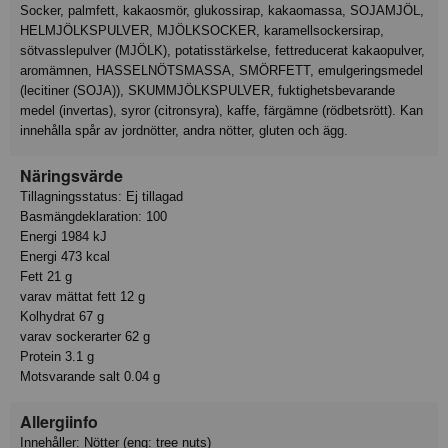
Socker, palmfett, kakaosmör, glukossirap, kakaomassa, SOJAMJÖL,
HELMJÖLKSPULVER, MJÖLKSOCKER, karamellsockersirap,
sötvasslepulver (MJÖLK), potatisstärkelse, fettreducerat kakaopulver,
aromämnen, HASSELNÖTSMASSA, SMÖRFETT, emulgeringsmedel
(lecitiner (SOJA)), SKUMMJÖLKSPULVER, fuktighetsbevarande
medel (invertas), syror (citronsyra), kaffe, färgämne (rödbetsrött). Kan
innehålla spår av jordnötter, andra nötter, gluten och ägg.
Näringsvärde
Tillagningsstatus: Ej tillagad
Basmängdeklaration: 100
Energi 1984 kJ
Energi 473 kcal
Fett 21 g
varav mättat fett 12 g
Kolhydrat 67 g
varav sockerarter 62 g
Protein 3.1 g
Motsvarande salt 0.04 g
Allergiinfo
Innehåller: Nötter (eng: tree nuts)