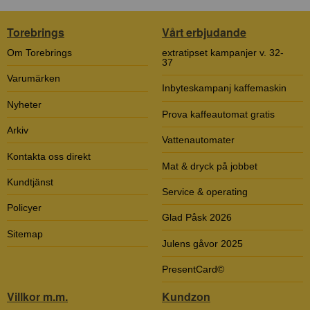
Torebrings
Vårt erbjudande
Om Torebrings
extratipset kampanjer v. 32-
37
Varumärken
Inbyteskampanj kaffemaskin
Nyheter
Prova kaffeautomat gratis
Arkiv
Vattenautomater
Kontakta oss direkt
Mat & dryck på jobbet
Kundtjänst
Service & operating
Policyer
Glad Påsk 2026
Sitemap
Julens gåvor 2025
PresentCard©
Villkor m.m.
Kundzon