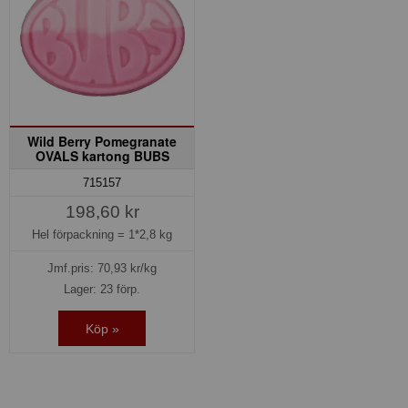
Wild Berry Pomegranate
OVALS kartong BUBS
715157
198,60 kr
Hel förpackning =
1*2,8 kg
Jmf.pris:
70,93
kr/kg
Lager: 23 förp.
Köp »