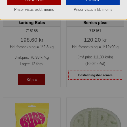
Priser visas exkl. moms
Priser visas inkl. moms
Banana Toffee Ovals
Bubs Sour Ovals Forest
kartong Bubs
Berries påse
718161
715155
120,20 kr
198,60 kr
Hel förpackning =
1*12x90 g
Hel förpackning =
1*2,8 kg
Jmf.pris:
111,30
kr/kg
Jmf.pris:
70,93
kr/kg
(10,02 kr/st)
Lager: 12 förp.
Beställningsbar senare
Köp »