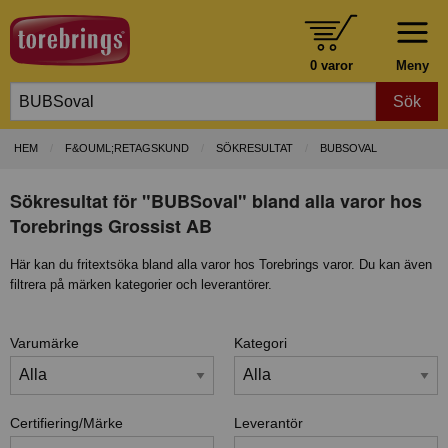
0 varor
Meny
Sök
HEM
F&OUML;RETAGSKUND
SÖKRESULTAT
BUBSOVAL
Sökresultat för "BUBSoval" bland alla varor hos
Torebrings Grossist AB
Här kan du fritextsöka bland alla varor hos Torebrings varor. Du kan även
filtrera på märken kategorier och leverantörer.
Varumärke
Kategori
Certifiering/Märke
Leverantör