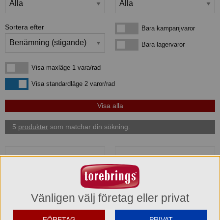
Sortera efter
Bara kampanjvaror
Bara kampanjvaror
Bara lagervaror
Bara lagervaror
Visa maxläge 1 vara/rad
Visa maxläge 1 vara/rad
Visa standardläge
Visa standardläge 2 varor/rad
5
produkter
som matchar din sökning:
Vänligen välj företag eller privat
FÖRETAG
PRIVAT