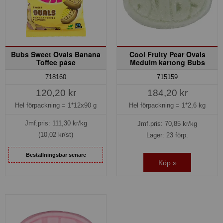
Bubs Sweet Ovals Banana
Cool Fruity Pear Ovals
Toffee påse
Meduim kartong Bubs
718160
715159
120,20 kr
184,20 kr
Hel förpackning =
1*12x90 g
Hel förpackning =
1*2,6 kg
Jmf.pris:
111,30
kr/kg
Jmf.pris:
70,85
kr/kg
(10,02 kr/st)
Lager: 23 förp.
Beställningsbar senare
Köp »