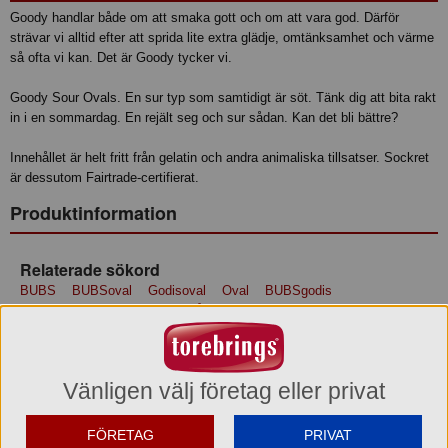
Goody handlar både om att smaka gott och om att vara god. Därför
strävar vi alltid efter att sprida lite extra glädje, omtänksamhet och värme
så ofta vi kan. Det är Goody tycker vi.
Goody Sour Ovals. En sur typ som samtidigt är söt. Tänk dig att bita rakt
in i en sommardag. En rejält seg och sur sådan. Kan det bli bättre?
Innehållet är helt fritt från gelatin och andra animaliska tillsatser. Sockret
är dessutom Fairtrade-certifierat.
Produktinformation
Relaterade sökord
BUBS
BUBSoval
Godisoval
Oval
BUBSgodis
Bubssourovals
Bubshallonblåbärsurt
Surtskumgodisbubs
Bubssurtgodis
Bubsvegansktgodis
Surtgodisutangelatin
Surtskumgodishallonblåbär
Surtvegansktgodis
Fairtradegodisbubs
Surtsvensktgodis
Surtochsöttgodi
Vänligen välj företag eller privat
Ingredienser
glukos-fruktossirap/glukose-fruktosesirup, socker,
FÖRETAG
PRIVAT
majsstärkelse/maisstivelse, surhetsreglerande medel/midler