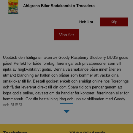
Ahlgrens Bilar Sodakombi x Trocadero
Hel: 1 st
Köp
Visa fler
Upptäck den härliga smaken av Goody Raspberry Blueberry BUBS godis
påse! Perfekt för både företag, föreningar och privatpersoner som vill
njuta av högkvalitativt godis. Denna välsmakande påse innehåller en
utmärkt blandning av hallon och blåbär som kommer att väcka dina
smaklökar till liv. Beställ godiset enkelt och smidigt online hos Torebrings
och få det levererat direkt till din dörr. Spara tid och pengar genom att
köpa godis online, oavsett om du handlar för kontoret, föreningen eller för
hemmabruk. Gör din beställning idag och upplev skillnaden med Goody
och BUBS!
Torebrings
Vårt erbjudande