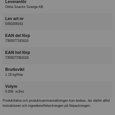
Leverantör
Orkla Snacks Sverige AB
Lev art nr
5450208161
EAN del förp
7393077181615
EAN hel förp
7393077081618
Bruttovikt
1.19 kg/förp
Volym
0.005 m3/st
Produktfakta och produktsammansättningen kan ändras, läs därför alltid
instruktioner och ingrediensförteckningen på förpackningen.