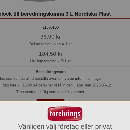
plock till beredningskanna 3 L Nordiska Plast
11690100
36,90 kr
Del av förpackning =
1 st
184,50 kr
Hel förpackning =
5*1 st
Beställningsvara
os oss kan du alltid beställa även om varan inte finns i lager.
l idag före kl. 15:00 så beräknar vi få in den i lager den 2026-08-12.
Transporttid till Dig som kund tillkommer.
Köp »
Vänligen välj företag eller privat