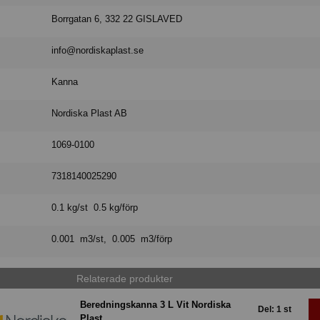
Borrgatan 6, 332 22 GISLAVED
info@nordiskaplast.se
Kanna
Nordiska Plast AB
1069-0100
7318140025290
0.1 kg/st 0.5 kg/förp
0.001 m3/st, 0.005 m3/förp
Relaterade produkter
Beredningskanna 3 L Vit Nordiska
Del: 1 st
Plast