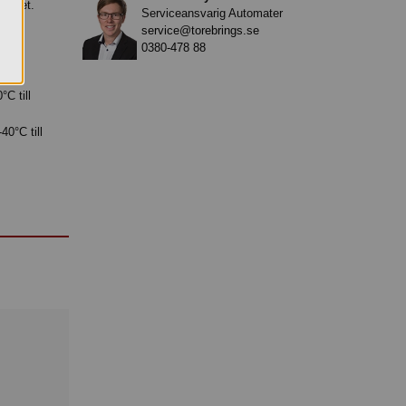
r smet.
Serviceansvarig Automater
service@torebrings.se
nte
0380-478 88
C till
40°C till