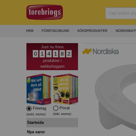
HEM
FÖRETAGSKUND
KÖKSPRODUKTER
NORDISKA 
Just nu finns
0
1
4
1
8
2
produkter i
webbshoppen
Privat
Företag
(inkl. moms)
(exkl. moms)
Startsida
Nya varor