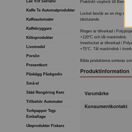
Lax Vilt Serrano
Praktiskt visplock till Beredn
Kaffe Te Automatprodukter
Locket består av en ring som an
Kaffeautomater
tätslutande.
Kaffebryggare
Ringen är tillverkad i Polyprop
+120°C och tål maskindisk.
Köksprodukter
Innerlocket är tillverkad i Pol
Livsmedel
+75°C. Tål maskindisk i överk
Porslin
Båda produkterna sorteras so
Presentkort
Produktinformation
Påskägg Påskgodis
Små-el
Varumärke
Städ Rengöring Kem
Tillbehör Automater
Konsumentkontakt
Torkpapper Tejp
Emballage
Uteprodukter Fiskars