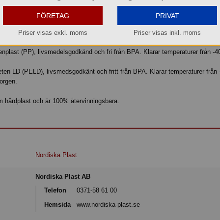
ingskanna 3L, för att undvika stänk och skvätt när man vispar grädde, sås elle
FÖRETAG
PRIVAT
vänds när man vispar och ett lock att sätta i ringen vid förvaring, locket är i
Priser visas exkl. moms
Priser visas inkl. moms
enplast (PP), livsmedelsgodkänd och fri från BPA. Klarar temperaturer från -40°
yeten LD (PELD), livsmedsgodkänt och fritt från BPA. Klarar temperaturer från -
orgen.
m hårdplast och är 100% återvinningsbara.
Nordiska Plast
Nordiska Plast AB
Telefon
0371-58 61 00
Hemsida
www.nordiska-plast.se