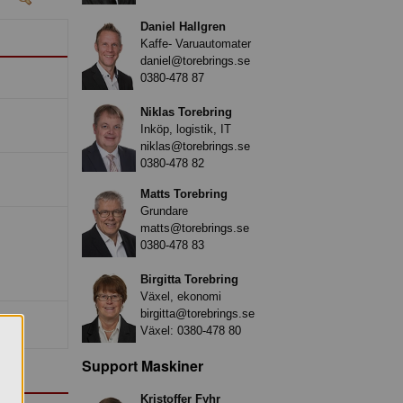
Daniel Hallgren
Kaffe- Varuautomater
daniel@torebrings.se
0380-478 87
Niklas Torebring
Inköp, logistik, IT
niklas@torebrings.se
0380-478 82
Matts Torebring
Grundare
matts@torebrings.se
0380-478 83
Birgitta Torebring
Växel, ekonomi
birgitta@torebrings.se
Växel:
0380-478 80
Support Maskiner
Kristoffer Fyhr