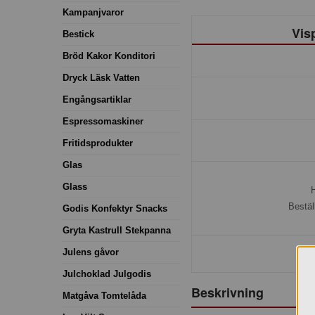
Kampanjvaror
Vis
Bestick
Bröd Kakor Konditori
Dryck Läsk Vatten
Engångsartiklar
Espressomaskiner
Fritidsprodukter
Glas
Glass
H
Bestäl
Godis Konfektyr Snacks
Gryta Kastrull Stekpanna
Julens gåvor
Julchoklad Julgodis
Beskrivning
Matgåva Tomtelåda