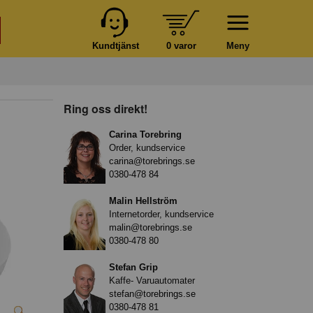
Kundtjänst
0 varor
Meny
Ring oss direkt!
Carina Torebring
Order, kundservice
carina@torebrings.se
0380-478 84
Malin Hellström
Internetorder, kundservice
malin@torebrings.se
0380-478 80
Stefan Grip
Kaffe- Varuautomater
stefan@torebrings.se
0380-478 81