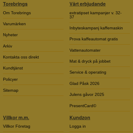
Torebrings
Vårt erbjudande
Om Torebrings
extratipset kampanjer v. 32-
37
Varumärken
Inbyteskampanj kaffemaskin
Nyheter
Prova kaffeautomat gratis
Arkiv
Vattenautomater
Kontakta oss direkt
Mat & dryck på jobbet
Kundtjänst
Service & operating
Policyer
Glad Påsk 2026
Sitemap
Julens gåvor 2025
PresentCard©
Villkor m.m.
Kundzon
Villkor Företag
Logga in