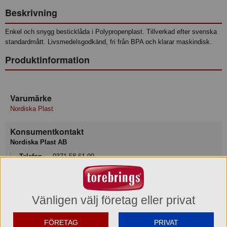
Beskrivning
Enkel och snygg besticklåda i Polypropenplast. Tillverkad efter svenska
standardmått. Livsmedelsgodkänd, fri från BPA och klarar maskindisk.
Produktinformation
Varumärke
Nordiska Plast
Konsumentkontakt
Nordiska Plast AB
Telefon
0371-58 61 00
Hemsida
www.nordiska-plast.se
Vänligen välj företag eller privat
Besöksadress
Borrgatan 6, 332 22 GISLAVED
FÖRETAG
PRIVAT