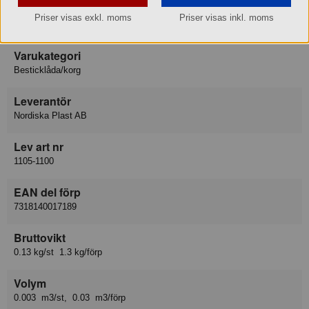
E-post
Priser visas exkl. moms
Priser visas inkl. moms
info@nordiskaplast.se
Varukategori
Besticklåda/korg
Leverantör
Nordiska Plast AB
Lev art nr
1105-1100
EAN del förp
7318140017189
Bruttovikt
0.13 kg/st 1.3 kg/förp
Volym
0.003 m3/st, 0.03 m3/förp