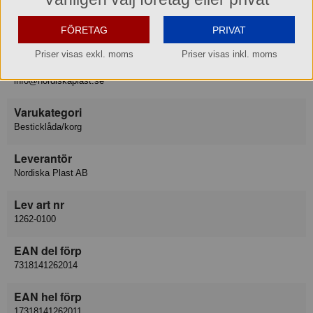
Besöksadress
FÖRETAG
PRIVAT
Borrgatan 6, 332 22 GISLAVED
Priser visas exkl. moms
Priser visas inkl. moms
E-post
info@nordiskaplast.se
Varukategori
Besticklåda/korg
Leverantör
Nordiska Plast AB
Lev art nr
1262-0100
EAN del förp
7318141262014
EAN hel förp
17318141262011