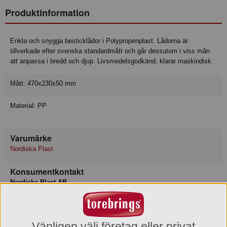
Produktinformation
Enkla och snygga besticklådor i Polypropenplast. Lådorna är
tillverkade efter svenska standardmått och går dessutom i viss mån
att anpassa i bredd och djup. Livsmedelsgodkänd, klarar maskindisk.
Mått: 470x230x50 mm
Material: PP
Varumärke
Nordiska Plast
Konsumentkontakt
Nordiska Plast AB
Telefon
0371-58 61 00
Hemsida
www.nordiska-plast.se
Vänligen välj företag eller privat