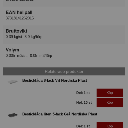
EAN hel pall
37318141262015
Bruttovikt
0.39 kg/st 3.9 kg/förp
Volym
0.005 m3/st, 0.05 m3/förp
Relaterade produkter
Besticklåda 8-fack Vit Nordiska Plast
Del: 1 st
Köp
Hel: 10 st
Köp
Besticklåda liten 5-fack Grå Nordiska Plast
Del: 1 st
Köp