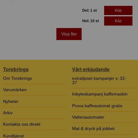
Del: 1 st
Köp
Hel: 10 st
Köp
Visa fler
Torebrings
Vårt erbjudande
Om Torebrings
extratipset kampanjer v. 32-
37
Varumärken
Inbyteskampanj kaffemaskin
Nyheter
Prova kaffeautomat gratis
Arkiv
Vattenautomater
Kontakta oss direkt
Mat & dryck på jobbet
Kundtjänst