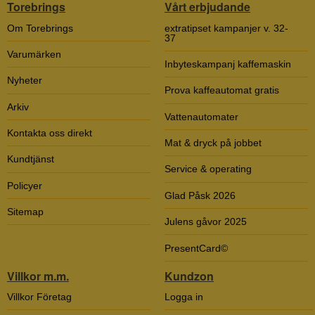
Torebrings
Vårt erbjudande
Om Torebrings
extratipset kampanjer v. 32-
37
Varumärken
Inbyteskampanj kaffemaskin
Nyheter
Prova kaffeautomat gratis
Arkiv
Vattenautomater
Kontakta oss direkt
Mat & dryck på jobbet
Kundtjänst
Service & operating
Policyer
Glad Påsk 2026
Sitemap
Julens gåvor 2025
PresentCard©
Villkor m.m.
Kundzon
Villkor Företag
Logga in