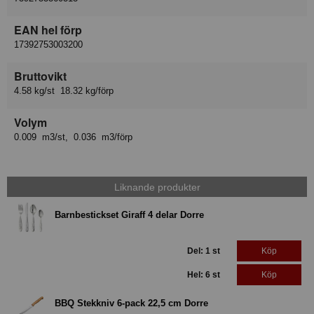
EAN hel förp
17392753003200
Bruttovikt
4.58 kg/st 18.32 kg/förp
Volym
0.009 m3/st, 0.036 m3/förp
Liknande produkter
Barnbestickset Giraff 4 delar Dorre
Del: 1 st
Köp
Hel: 6 st
Köp
BBQ Stekkniv 6-pack 22,5 cm Dorre