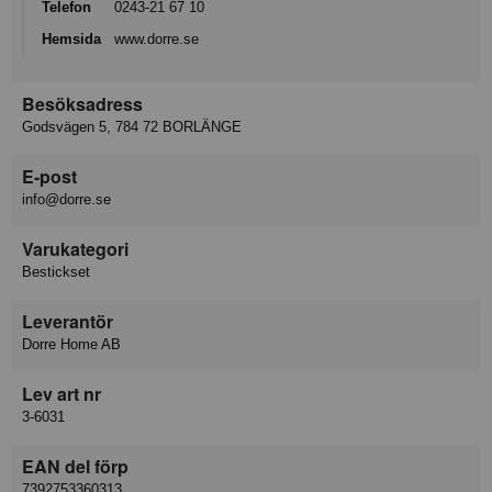
Telefon
0243-21 67 10
Hemsida
www.dorre.se
Besöksadress
Godsvägen 5, 784 72 BORLÄNGE
E-post
info@dorre.se
Varukategori
Bestickset
Leverantör
Dorre Home AB
Lev art nr
3-6031
EAN del förp
7392753360313