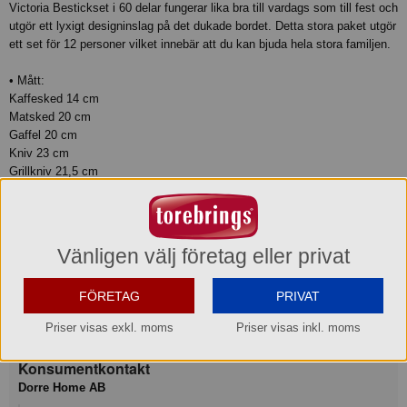
Victoria Bestickset i 60 delar fungerar lika bra till vardags som till fest och
utgör ett lyxigt designinslag på det dukade bordet. Detta stora paket utgör
ett set för 12 personer vilket innebär att du kan bjuda hela stora familjen.
• Mått:
Kaffesked 14 cm
Matsked 20 cm
Gaffel 20 cm
Kniv 23 cm
Grillkniv 21,5 cm
• Skötselråd: Diskmaskinsäker
• Material: Rostfritt stål
Produktinformation
Vänligen välj företag eller privat
FÖRETAG
PRIVAT
Varumärke
Dorre®
Priser visas exkl. moms
Priser visas inkl. moms
Konsumentkontakt
Dorre Home AB