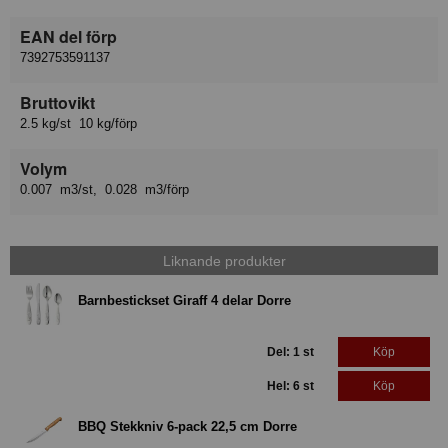
EAN del förp
7392753591137
Bruttovikt
2.5 kg/st 10 kg/förp
Volym
0.007 m3/st, 0.028 m3/förp
Liknande produkter
Barnbestickset Giraff 4 delar Dorre
Del: 1 st
Köp
Hel: 6 st
Köp
BBQ Stekkniv 6-pack 22,5 cm Dorre