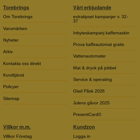
Torebrings
Vårt erbjudande
Om Torebrings
extratipset kampanjer v. 32-
37
Varumärken
Inbyteskampanj kaffemaskin
Nyheter
Prova kaffeautomat gratis
Arkiv
Vattenautomater
Kontakta oss direkt
Mat & dryck på jobbet
Kundtjänst
Service & operating
Policyer
Glad Påsk 2026
Sitemap
Julens gåvor 2025
PresentCard©
Villkor m.m.
Kundzon
Villkor Företag
Logga in