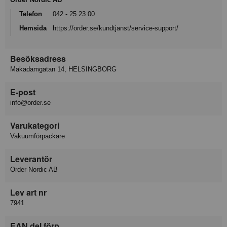
Telefon
042 - 25 23 00
Hemsida
https://order.se/kundtjanst/service-support/
Besöksadress
Makadamgatan 14, HELSINGBORG
E-post
info@order.se
Varukategori
Vakuumförpackare
Leverantör
Order Nordic AB
Lev art nr
7941
EAN del förp