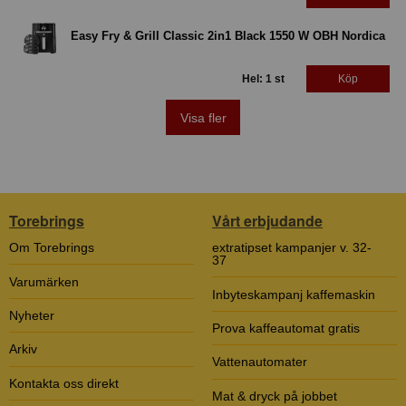
Easy Fry & Grill Classic 2in1 Black 1550 W OBH Nordica
Hel: 1 st
Köp
Visa fler
Torebrings
Vårt erbjudande
Om Torebrings
extratipset kampanjer v. 32-
37
Varumärken
Inbyteskampanj kaffemaskin
Nyheter
Prova kaffeautomat gratis
Arkiv
Vattenautomater
Kontakta oss direkt
Mat & dryck på jobbet