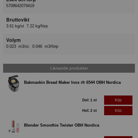
5708642079419
Bruttovikt
3.61 kg/st 7.22 kg/förp
Volym
0.023 m3/st, 0.046 m3/förp
Liknande produkter
Bakmaskin Bread Maker Inox rfr 6544 OBH Nordica
Del: 1 st
Köp
Hel: 2 st
Köp
Blender Smoothie Twister OBH Nordica