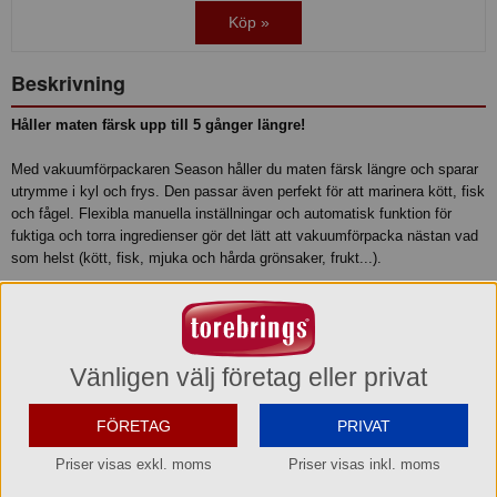
Köp »
Beskrivning
Håller maten färsk upp till 5 gånger längre!
Med vakuumförpackaren Season håller du maten färsk längre och sparar
utrymme i kyl och frys. Den passar även perfekt för att marinera kött, fisk
och fågel. Flexibla manuella inställningar och automatisk funktion för
fuktiga och torra ingredienser gör det lätt att vakuumförpacka nästan vad
som helst (kött, fisk, mjuka och hårda grönsaker, frukt...).
Kan köras upp till 100 gånger i rad utan paus: perfekt för jägaren! Inbyggd
skärare och påsfack gör vakuumförpackandet enklare och snabbare.
Specifikation:
Vänligen välj företag eller privat
- Går lätt att öppna och stänga med bara en hand
- Kan köras upp till 100 gånger i rad utan paus
FÖRETAG
PRIVAT
- Försluts med dubbel tråd för bättre hållfasthet
- Praktiskt påsfack och inbyggd påsskärare
Priser visas exkl. moms
Priser visas inkl. moms
- Medföljande startpaket: 1 stor rulle 3 m x 28 cm och 5 stora påsar 28 x