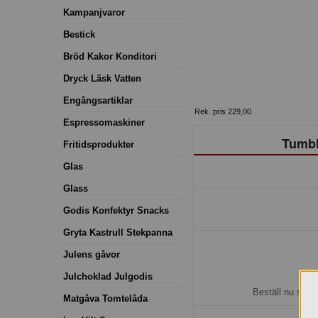
Kampanjvaror
Bestick
Bröd Kakor Konditori
Dryck Läsk Vatten
Engångsartiklar
Rek. pris 229,00
Espressomaskiner
Tumbl
Fritidsprodukter
Glas
Glass
Godis Konfektyr Snacks
Gryta Kastrull Stekpanna
Julens gåvor
H
Julchoklad Julgodis
Beställ nu så b
Matgåva Tomtelåda