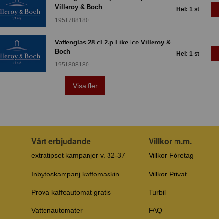
Villeroy & Boch
Hel: 1 st
1951788180
Vattenglas 28 cl 2-p Like Ice Villeroy &
Boch
Hel: 1 st
1951808180
Visa fler
Vårt erbjudande
Villkor m.m.
extratipset kampanjer v. 32-37
Villkor Företag
Inbyteskampanj kaffemaskin
Villkor Privat
Prova kaffeautomat gratis
Turbil
Vattenautomater
FAQ