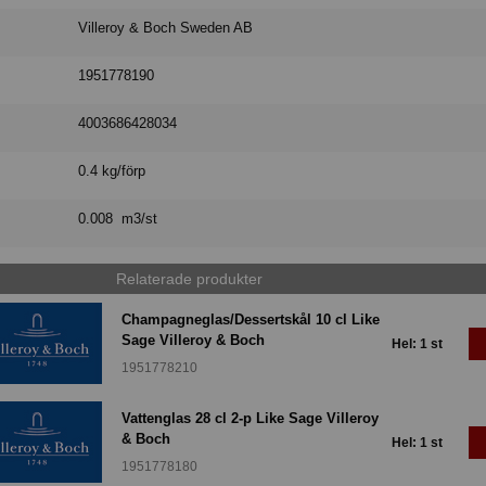
Villeroy & Boch Sweden AB
1951778190
4003686428034
0.4 kg/förp
0.008 m3/st
Relaterade produkter
Champagneglas/Dessertskål 10 cl Like
Sage Villeroy & Boch
Hel: 1 st
1951778210
Vattenglas 28 cl 2-p Like Sage Villeroy
& Boch
Hel: 1 st
1951778180