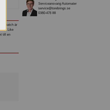
Serviceansvarig Automater
service@torebrings.se
0380-478 88
ix & match är
 från Like
 till en