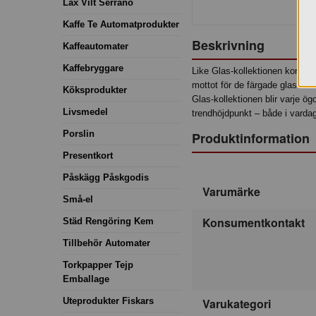
Lax Vilt Serrano
Kaffe Te Automatprodukter
Beskrivning
Kaffeautomater
Kaffebryggare
Like Glas-kollektionen kombine
mottot för de färgade glasen. R
Köksprodukter
Glas-kollektionen blir varje ög
Livsmedel
trendhöjdpunkt – både i varda
Porslin
Produktinformation
Presentkort
Påskägg Påskgodis
Varumärke
Små-el
Konsumentkontakt
Städ Rengöring Kem
Tillbehör Automater
Torkpapper Tejp
Emballage
Uteprodukter Fiskars
Varukategori