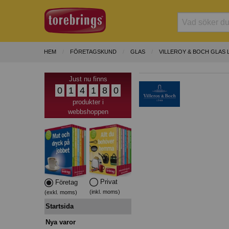
HEM
FÖRETAGSKUND
GLAS
VILLEROY & BOCH GLAS 
Just nu finns
0
1
4
1
8
0
produkter i
webbshoppen
Privat
Företag
(inkl. moms)
(exkl. moms)
Startsida
Nya varor