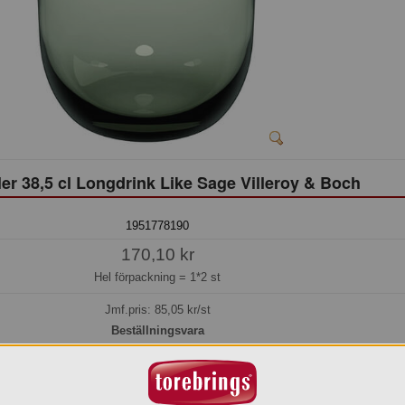
er 38,5 cl Longdrink Like Sage Villeroy & Boch
1951778190
170,10 kr
Hel förpackning =
1*2 st
Jmf.pris:
85,05
kr/st
Beställningsvara
os oss kan du alltid beställa även om varan inte finns i lager.
eräknar vi kunna leverera inom 10-15 arbetsdagar, eller senare om du önskar.