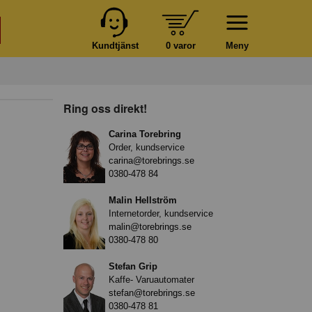
Kundtjänst
0 varor
Meny
Ring oss direkt!
Carina Torebring
Order, kundservice
carina@torebrings.se
0380-478 84
Malin Hellström
Internetorder, kundservice
malin@torebrings.se
0380-478 80
Stefan Grip
Kaffe- Varuautomater
stefan@torebrings.se
0380-478 81