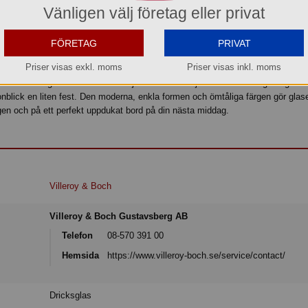
Köp »
Vänligen välj företag eller privat
FÖRETAG
PRIVAT
Priser visas exkl. moms
Priser visas inkl. moms
rar lekfullt spontanitet och lusten att ständigt upptäcka nya saker. Happy m
esultatet: ögonblick som är lika ljusa som livet självt. Med det färgade glaset
onblick en liten fest. Den moderna, enkla formen och ömtåliga färgen gör glaset
gen och på ett perfekt uppdukat bord på din nästa middag.
Villeroy & Boch
Villeroy & Boch Gustavsberg AB
Telefon
08-570 391 00
Hemsida
https://www.villeroy-boch.se/service/contact/
Dricksglas