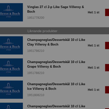
Vinglas 27 cl 2-p Like Sage Villeroy &
Boch
Hel: 1 st
1951778200
Liknande produkter
Champagneglas/Dessertskål 10 cl Like
Clay Villeroy & Boch
Hel: 1 st
1951798210
Champagneglas/Dessertskål 10 cl Like
Grape Villeroy & Boch
Hel: 1 st
1951788210
Champagneglas/Dessertskål 10 cl Like
Ice Villeroy & Boch
Hel: 1 st
1951808210
Champagneglas/Dessertskål 10 cl Like