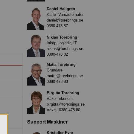
Daniel Hallgren
Kaffe- Varuautomater
daniel@torebrings.se
0380-478 87
Niklas Torebring
Inköp, logistik, IT
niklas@torebrings.se
0380-478 82
Matts Torebring
Grundare
matts@torebrings.se
0380-478 83
Birgitta Torebring
Växel, ekonomi
birgitta@torebrings.se
Växel:
0380-478 80
Support Maskiner
Kristoffer Fyhr