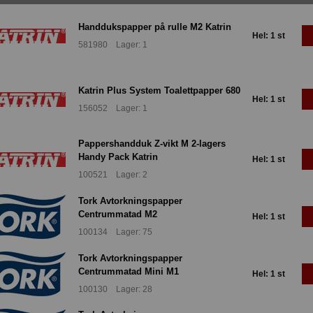
Handdukspapper på rulle M2 Katrin
Hel: 1 st
581980 Lager: 1
Katrin Plus System Toalettpapper 680
Hel: 1 st
156052 Lager: 1
Pappershandduk Z-vikt M 2-lagers
Handy Pack Katrin
Hel: 1 st
100521 Lager: 2
Tork Avtorkningspapper
Centrummatad M2
Hel: 1 st
100134 Lager: 75
Tork Avtorkningspapper
Centrummatad Mini M1
Hel: 1 st
100130 Lager: 28