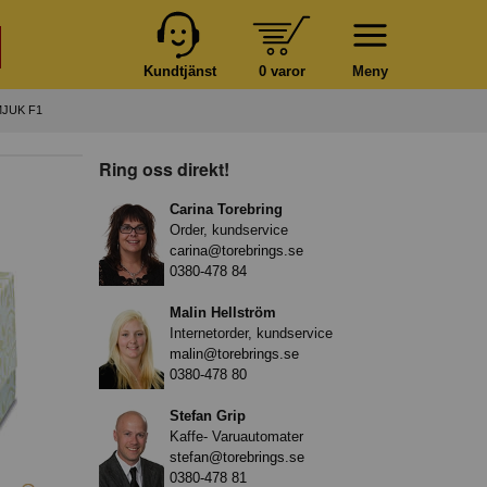
Kundtjänst
0 varor
Meny
JUK F1
Ring oss direkt!
Carina Torebring
Order, kundservice
carina@torebrings.se
0380-478 84
Malin Hellström
Internetorder, kundservice
malin@torebrings.se
0380-478 80
Stefan Grip
Kaffe- Varuautomater
stefan@torebrings.se
0380-478 81