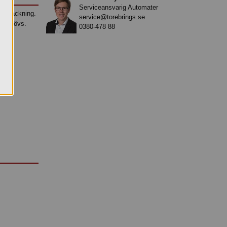
Serviceansvarig Automater
 förpackning.
service@torebrings.se
n behövs.
0380-478 88