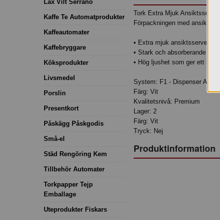
Lax Vilt Serrano
Tork Extra Mjuk Ansiktsservett
Kaffe Te Automatprodukter
Förpackningen med ansiktsserv
Kaffeautomater
• Extra mjuk ansiktsservett 
Kaffebryggare
• Stark och absorberande för 
• Hög ljushet som ger ett hygi
Köksprodukter
Livsmedel
System: F1 - Dispenser Ansik
Färg: Vit
Porslin
Kvalitetsnivå: Premium
Presentkort
Lager: 2
Färg: Vit
Påskägg Påskgodis
Tryck: Nej
Små-el
Produktinformation
Städ Rengöring Kem
Tillbehör Automater
Torkpapper Tejp
Emballage
Uteprodukter Fiskars