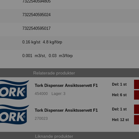
7322540594805
7322540595024
7322540595017
0.16 kg/st 4.8 kg/förp
0.001 m3/st, 0.03 m3/förp
Relaterade produkter
Del: 1 st
Tork Dispenser Ansiktsservett F1
454000 Lager: 3
Hel: 6 st
Del: 1 st
Tork Dispenser Ansiktsservett F1
270023
Hel: 12 st
Liknande produkter