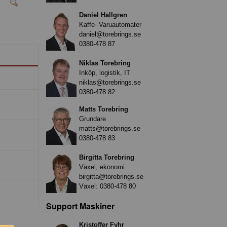
Daniel Hallgren
Kaffe- Varuautomater
daniel@torebrings.se
0380-478 87
Niklas Torebring
Inköp, logistik, IT
niklas@torebrings.se
0380-478 82
Matts Torebring
Grundare
matts@torebrings.se
0380-478 83
Birgitta Torebring
Växel, ekonomi
birgitta@torebrings.se
Växel:
0380-478 80
Support Maskiner
Kristoffer Fyhr