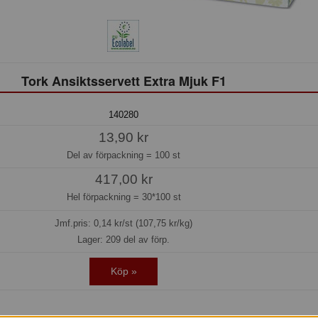
Tork Ansiktsservett Extra Mjuk F1
140280
13,90 kr
Del av förpackning =
100 st
417,00 kr
Hel förpackning =
30*100 st
Jmf.pris:
0,14
kr/st (107,75 kr/kg)
Lager: 209 del av förp.
Köp »