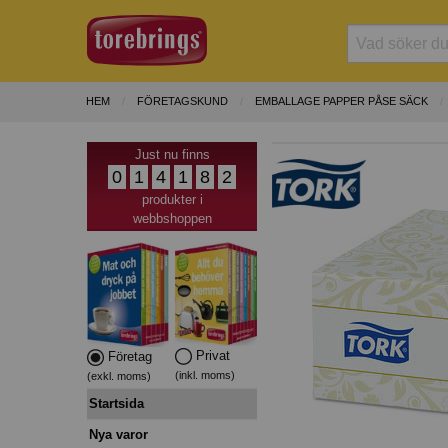
HEM
FÖRETAGSKUND
EMBALLAGE PAPPER PÅSE SÄCK
Just nu finns
0
1
4
1
8
2
produkter i
webbshoppen
Privat
Företag
(inkl. moms)
(exkl. moms)
Startsida
Nya varor