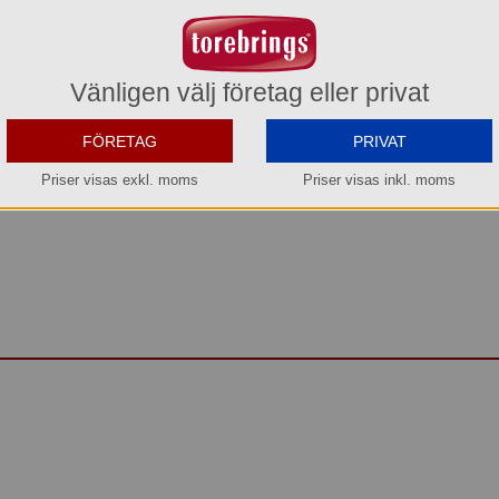
 erbjuder en mjuk känsla och hög kvalitet. Servetterna ligger i en snygg platt
etter passar i Tork Dispenser Ansiktsservett och är enkel att placera där de
Vänligen välj företag eller privat
som är skonsam mot huden
extra komfort
FÖRETAG
PRIVAT
eniskt intryck
Priser visas exkl. moms
Priser visas inkl. moms
tsservett