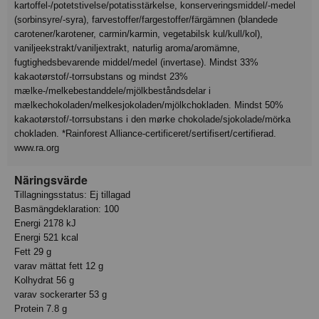
kartoffel-/potetstivelse/potatisstärkelse, konserveringsmiddel/-medel
(sorbinsyre/-syra), farvestoffer/fargestoffer/färgämnen (blandede
carotener/karotener, carmin/karmin, vegetabilsk kul/kull/kol),
vaniljeekstrakt/vaniljextrakt, naturlig aroma/aromämne,
fugtighedsbevarende middel/medel (invertase). Mindst 33%
kakaotørstof/-torrsubstans og mindst 23%
mælke-/melkebestanddele/mjölkbeståndsdelar i
mælkechokoladen/melkesjokoladen/mjölkchokladen. Mindst 50%
kakaotørstof/-torrsubstans i den mørke chokolade/sjokolade/mörka
chokladen. *Rainforest Alliance-certificeret/sertifisert/certifierad.
www.ra.org
Näringsvärde
Tillagningsstatus: Ej tillagad
Basmängdeklaration: 100
Energi 2178 kJ
Energi 521 kcal
Fett 29 g
varav mättat fett 12 g
Kolhydrat 56 g
varav sockerarter 53 g
Protein 7.8 g