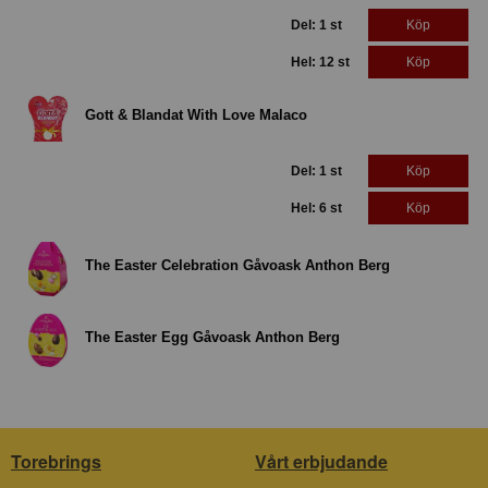
Del: 1 st
Köp
Hel: 12 st
Köp
Gott & Blandat With Love Malaco
Del: 1 st
Köp
Hel: 6 st
Köp
The Easter Celebration Gåvoask Anthon Berg
The Easter Egg Gåvoask Anthon Berg
Torebrings
Vårt erbjudande