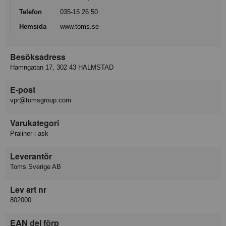
Telefon
035-15 26 50
Hemsida
www.toms.se
Besöksadress
Hamngatan 17, 302 43 HALMSTAD
E-post
vpr@tomsgroup.com
Varukategori
Praliner i ask
Leverantör
Toms Sverige AB
Lev art nr
802000
EAN del förp