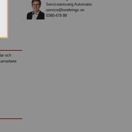
Serviceansvarig Automater
service@torebrings.se
0380-478 88
lar och
 samarbete