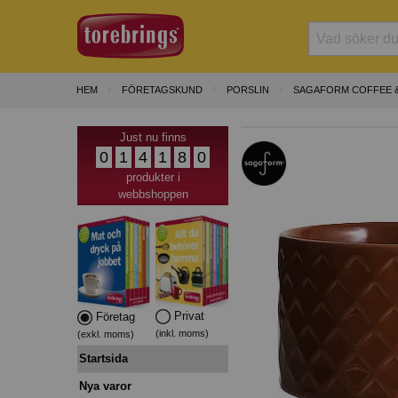
HEM
FÖRETAGSKUND
PORSLIN
SAGAFORM COFFEE 
Just nu finns
0
1
4
1
8
0
produkter i
webbshoppen
Privat
Företag
(inkl. moms)
(exkl. moms)
Startsida
Nya varor