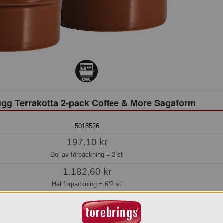
gg Terrakotta 2-pack Coffee & More Sagaform
5018526
197,10 kr
Del av förpackning =
2 st
1.182,60 kr
Hel förpackning =
6*2 st
Jmf.pris:
98,55
kr/st
Beställningsvara