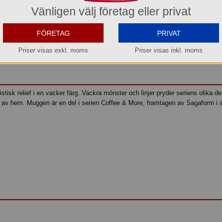
os oss kan du alltid beställa även om varan inte finns i lager.
Vänligen välj företag eller privat
l idag före kl. 15:00 så beräknar vi få in den i lager den 2026-08-12.
Transporttid till Dig som kund tillkommer.
FÖRETAG
PRIVAT
Köp »
Priser visas exkl. moms
Priser visas inkl. moms
tisk relief i en vacker färg. Vackra mönster och linjer pryder seriens olika de
a av hem. Muggen är en del i serien Coffee & More, framtagen av Sagaform i