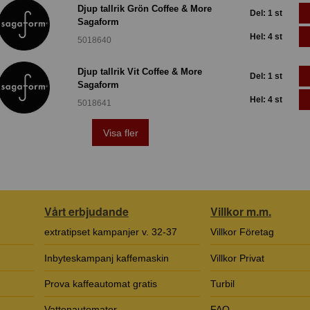
Djup tallrik Grön Coffee & More
Del: 1 st
Sagaform
Hel: 4 st
5018640
Djup tallrik Vit Coffee & More
Del: 1 st
Sagaform
Hel: 4 st
5018641
Visa fler
Vårt erbjudande
Villkor m.m.
extratipset kampanjer v. 32-37
Villkor Företag
Inbyteskampanj kaffemaskin
Villkor Privat
Prova kaffeautomat gratis
Turbil
Vattenautomater
FAQ