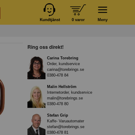
Kundtjänst
0 varor
Meny
Ring oss direkt!
Carina Torebring
Order, kundservice
carina@torebrings.se
0380-478 84
Malin Hellström
Internetorder, kundservice
malin@torebrings.se
0380-478 80
Stefan Grip
Kaffe- Varuautomater
stefan@torebrings.se
0380-478 81