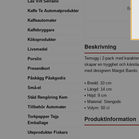
Lax Vilt Serrano
H
Bestäl
Kaffe Te Automatprodukter
Kaffeautomater
Kaffebryggare
Köksprodukter
Beskrivning
Livsmedel
Temugg i 2-pack med karakteris
Porslin
skapar en trygghet och känsl
Presentkort
med designern Margot Barolo.
Påskägg Påskgodis
• Bredd: 10 cm
Små-el
• Längd: 14 cm
• Höjd: 9 cm
Städ Rengöring Kem
• Material: Stengods
Tillbehör Automater
• Volym: 50 cl
Torkpapper Tejp
Produktinformation
Emballage
Uteprodukter Fiskars