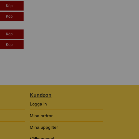
Köp
Köp
Köp
Köp
Kundzon
Logga in
Mina ordrar
Mina uppgifter
Välkommen!