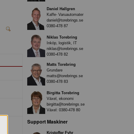
Daniel Hallgren
Kaffe- Varuautomater
daniel@torebrings.se
0380-478 87
Niklas Torebring
Inköp, logistik, IT
niklas@torebrings.se
0380-478 82
Matts Torebring
Grundare
matts@torebrings.se
0380-478 83
Birgitta Torebring
Växel, ekonomi
birgitta@torebrings.se
Växel:
0380-478 80
Support Maskiner
Kristoffer Fyhr