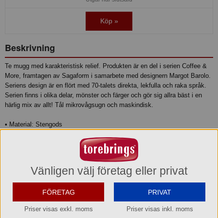
Köp »
Beskrivning
Te mugg med karakteristisk relief. Produkten är en del i serien Coffee &
More, framtagen av Sagaform i samarbete med designern Margot Barolo.
Seriens design är en flört med 70-talets direkta, lekfulla och raka språk.
Serien finns i olika delar, mönster och färger och gör sig allra bäst i en
härlig mix av allt! Tål mikrovågsugn och maskindisk.
• Material: Stengods
• Mått: 14x10x9cm
• Volym: 40cl
• Skötselråd: Tål maskindisk
Produktinformation
Vänligen välj företag eller privat
FÖRETAG
PRIVAT
Varumärke
Priser visas exkl. moms
Priser visas inkl. moms
Sagaform