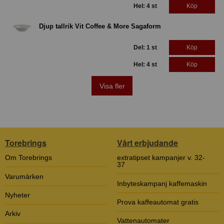
Hel: 4 st
Köp
Djup tallrik Vit Coffee & More Sagaform
Del: 1 st
Köp
Hel: 4 st
Köp
Visa fler
Torebrings
Vårt erbjudande
Om Torebrings
extratipset kampanjer v. 32-
37
Varumärken
Inbyteskampanj kaffemaskin
Nyheter
Prova kaffeautomat gratis
Arkiv
Vattenautomater