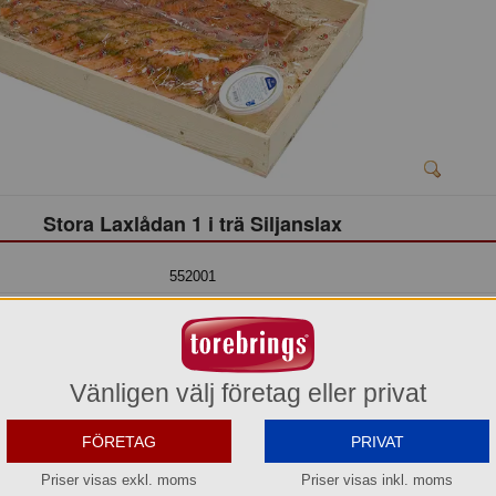
Stora Laxlådan 1 i trä Siljanslax
552001
559,90 kr
Hel förpackning =
1*ca1,6kg
Jmf.pris:
349,94
kr/kg
Vänligen välj företag eller privat
Säsongsvara jul
FÖRETAG
PRIVAT
Beställningsbar senare
Priser visas exkl. moms
Priser visas inkl. moms