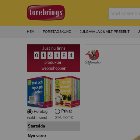
HEM
FÖRETAGSKUND
JULGÅVA LAX & VILT PRESENT
Just nu finns
0
1
4
1
8
4
produkter i
webbshoppen
Privat
Företag
(inkl. moms)
(exkl. moms)
Startsida
Nya varor