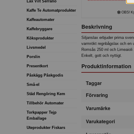
Lax Vilt Serrano
Kaffe Te Automatprodukter
OBS! Kyl
Kaffeautomater
Beskrivning
Kaffebryggare
Siljanslax erbjuder prima sven
Köksprodukter
varmrökt regnbågslax och en 
Livsmedel
Romsås 250 ml och Limeaioli 2
Enkelt, gott och nyttigt.
Porslin
Produktinformation
Presentkort
Påskägg Påskgodis
Taggar
Små-el
Städ Rengöring Kem
Förvaring
Tillbehör Automater
Varumärke
Torkpapper Tejp
Emballage
Varukategori
Uteprodukter Fiskars