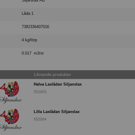
Siljanslax AB
Låda 1
7382336407016
4 kg/förp
0.017 m3/st
Liknande produkter
Halva Laxlådan Siljanslax
552003
Lilla Laxlådan Siljanslax
552004