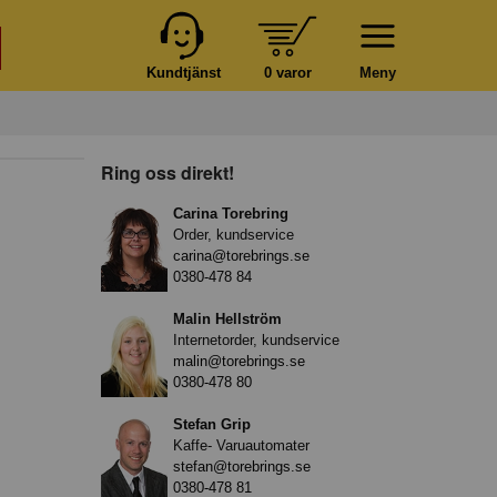
Kundtjänst
0 varor
Meny
Ring oss direkt!
Carina Torebring
Order, kundservice
carina@torebrings.se
0380-478 84
Malin Hellström
Internetorder, kundservice
malin@torebrings.se
0380-478 80
Stefan Grip
Kaffe- Varuautomater
stefan@torebrings.se
0380-478 81