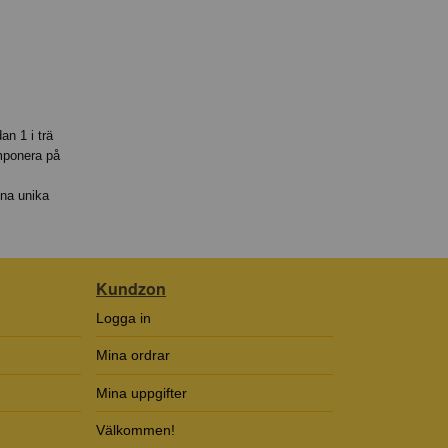
an 1 i trä
imponera på
enna unika
Kundzon
Logga in
Mina ordrar
Mina uppgifter
Välkommen!