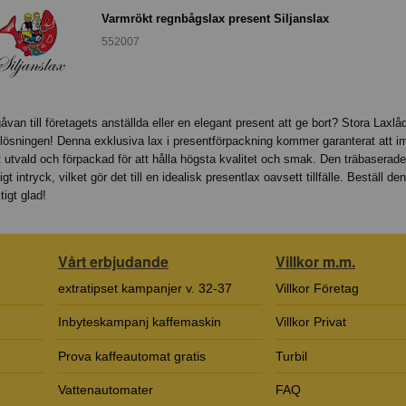
Varmrökt regnbågslax present Siljanslax
552007
gåvan till företagets anställda eller en elegant present att ge bort? Stora Laxlåd
a lösningen! Denna exklusiva lax i presentförpackning kommer garanterat att 
 utvald och förpackad för att hålla högsta kvalitet och smak. Den träbaserade
gt intryck, vilket gör det till en idealisk presentlax oavsett tillfälle. Beställ d
igt glad!
Vårt erbjudande
Villkor m.m.
extratipset kampanjer v. 32-37
Villkor Företag
Inbyteskampanj kaffemaskin
Villkor Privat
Prova kaffeautomat gratis
Turbil
Vattenautomater
FAQ