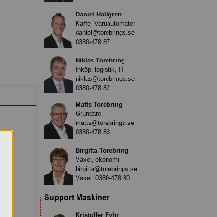
Daniel Hallgren
Kaffe- Varuautomater
daniel@torebrings.se
0380-478 87
Niklas Torebring
Inköp, logistik, IT
niklas@torebrings.se
0380-478 82
Matts Torebring
Grundare
matts@torebrings.se
0380-478 83
Birgitta Torebring
Växel, ekonomi
birgitta@torebrings.se
Växel:
0380-478 80
Support Maskiner
Kristoffer Fyhr