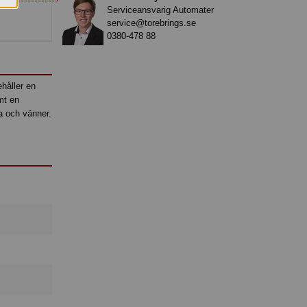
Serviceansvarig Automater
service@torebrings.se
0380-478 88
håller en
mt en
a och vänner.