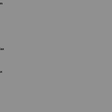
om
lax
ax