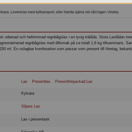
vara. Levereras med kyltransport, eller hämta själva vid vårt lager i Aneby.
sk urbenad och heltrimmad regnbågslax i en lyxig trälåda. Stora Laxlådan inne
ugnsmarinerad regnbågslax med dillsmak på ca totalt 1,6 kg tillsammans. Sa
50 ml. En oslagbar kombination som passar som present till företag, bekant
Lax
Presentlax
Presentförpackad Lax
Kylvara
Siljans Lax
Lax i presentask