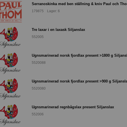
Serranoskinka med ben ställning & kniv Paul och Th
179875 Lager: 6
Tre laxar i en laxask Siljanslax
552005
Ugnsmarinerad norsk fjordlax present >1800 g Siljans
5520088
Ugnsmarinerad norsk fjordlax present >900 g Siljansl
5520080
Ugnsmarinerad regnbågslax present Siljanslax
552006