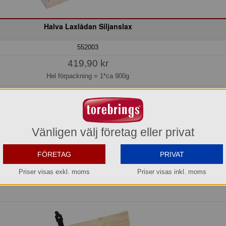
Halva Laxlådan Siljanslax
552003
419,90 kr
Hel förpackning =
1*ca 900g
Jmf.pris:
466,56
kr/kg
Säsongsvara jul
Vänligen välj företag eller privat
Beställningsbar senare
FÖRETAG
PRIVAT
vara. Levereras med kyltransport, eller hämta själva vid vårt lager i Aneby.
Priser visas exkl. moms
Priser visas inkl. moms