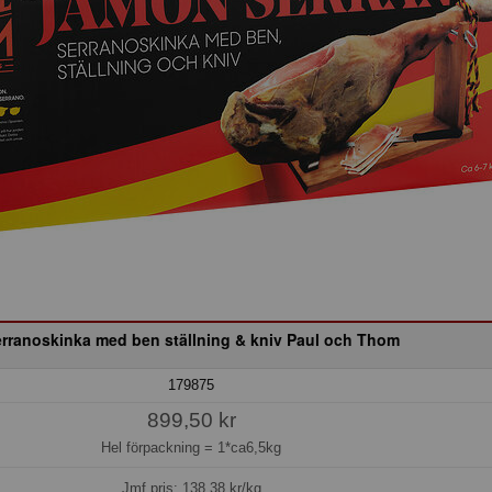
rranoskinka med ben ställning & kniv Paul och Thom
179875
899,50 kr
Hel förpackning =
1*ca6,5kg
Jmf.pris:
138,38
kr/kg