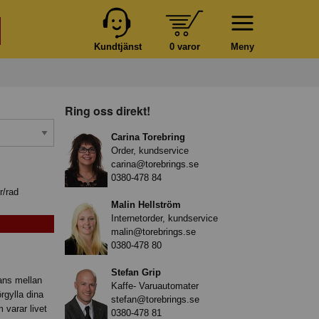
Kundtjänst
0 varor
Meny
Ring oss direkt!
Carina Torebring
Order, kundservice
carina@torebrings.se
0380-478 84
r/rad
Malin Hellström
Internetorder, kundservice
malin@torebrings.se
0380-478 80
Stefan Grip
ans mellan
Kaffe- Varuautomater
rgylla dina
stefan@torebrings.se
 varar livet
0380-478 81