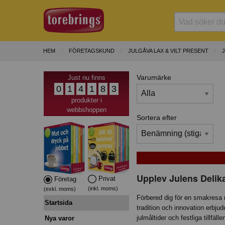
HEM
FÖRETAGSKUND
JULGÅVA LAX & VILT PRESENT
Varumärke
Just nu finns
0
1
4
1
8
3
produkter i
webbshoppen
Sortera efter
Upplev Julens Delik
Privat
Företag
(inkl. moms)
(exkl. moms)
Förbered dig för en smakresa 
Startsida
tradition och innovation erbju
julmåltider och festliga tillfä
Nya varor