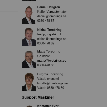
Daniel Hallgren
Kaffe- Varuautomater
daniel@torebrings.se
0380-478 87
Niklas Torebring
Inköp, logistik, IT
niklas@torebrings.se
0380-478 82
Matts Torebring
Grundare
matts@torebrings.se
0380-478 83
Birgitta Torebring
Växel, ekonomi
birgitta@torebrings.se
Växel:
0380-478 80
Support Maskiner
Kristoffer Fyhr