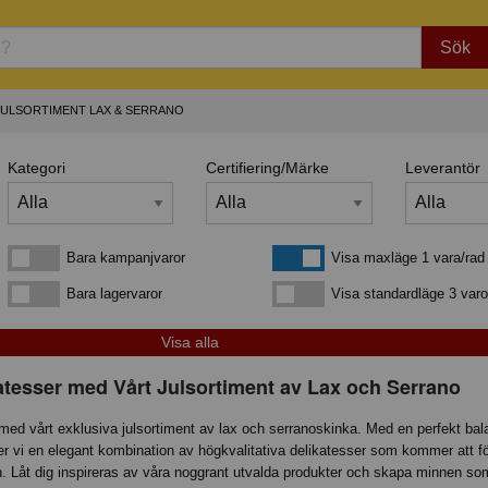
Sök
JULSORTIMENT LAX & SERRANO
Kategori
Certifiering/Märke
Leverantör
Bara kampanjvaror
Visa maxläge 1 vara/rad
Bara kampanjvaror
Visa maxläge 1 vara/rad
Bara lagervaror
Visa standardläge
Bara lagervaror
Visa standardläge 3 varo
atesser med Vårt Julsortiment av Lax och Serrano
med vårt exklusiva julsortiment av lax och serranoskinka. Med en perfekt bal
der vi en elegant kombination av högkvalitativa delikatesser som kommer att fö
llen. Låt dig inspireras av våra noggrant utvalda produkter och skapa minnen som