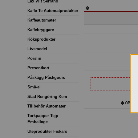
Lax Vilt Serrano
Kaffe Te Automatprodukter
Kaffeautomater
Kaffebryggare
Köksprodukter
Livsmedel
Porslin
Presentkort
Påskägg Påskgodis
Små-el
Städ Rengöring Kem
OBS! Kyl
Tillbehör Automater
Torkpapper Tejp
Emballage
Uteprodukter Fiskars