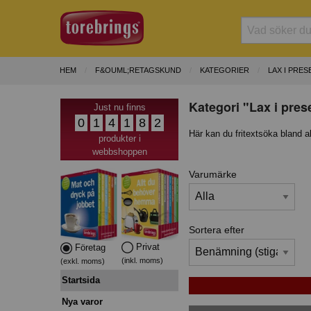
HEM
F&OUML;RETAGSKUND
KATEGORIER
LAX I PRE
Kategori "Lax i pres
Just nu finns
0
1
4
1
8
2
Här kan du fritextsöka bland a
produkter i
webbshoppen
Varumärke
Sortera efter
Privat
Företag
(inkl. moms)
(exkl. moms)
Startsida
Nya varor