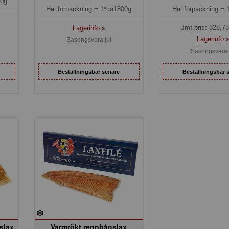
00g
Hel förpackning =
Hel förpackning =
1*ca1800g
Jmf.pris:
328,78
Lagerinfo »
Lagerinfo 
Säsongsvara jul
Säsongsvara 
Beställningsbar senare
Beställningsbar 
slax
Varmrökt regnbågslax