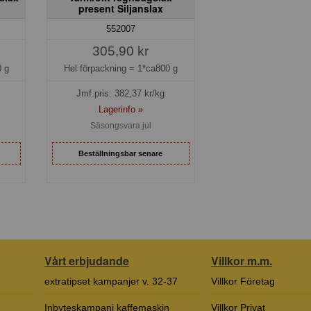
present Siljanslax
552007
305,90 kr
 g
Hel förpackning =
1*ca800 g
Jmf.pris:
382,37
kr/kg
Lagerinfo »
Säsongsvara jul
Beställningsbar senare
Vårt erbjudande
Villkor m.m.
extratipset kampanjer v. 32-37
Villkor Företag
Inbyteskampanj kaffemaskin
Villkor Privat