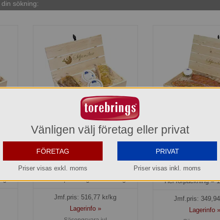
din sökning:
Vänligen välj företag eller privat
lax
Lilla Laxlådan Siljanslax
Stora Laxlådan 
Siljansla
FÖRETAG
PRIVAT
552004
552001
335,90 kr
559,90 
Priser visas exkl. moms
Priser visas inkl. moms
0g
Hel förpackning =
1*ca 650g
Hel förpackning =
1
Jmf.pris:
516,77
kr/kg
Jmf.pris:
349,94
Lagerinfo »
Lagerinfo 
Säsongsvara jul