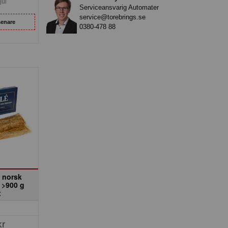
jul
Serviceansvarig Automater
service@torebrings.se
senare
0380-478 88
 norsk
t >900 g
x
kr