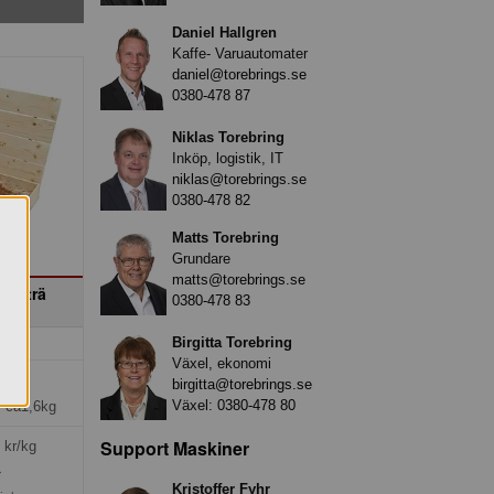
Daniel Hallgren
Kaffe- Varuautomater
daniel@torebrings.se
0380-478 87
Niklas Torebring
Inköp, logistik, IT
niklas@torebrings.se
0380-478 82
Matts Torebring
Grundare
matts@torebrings.se
1 i trä
0380-478 83
x
Birgitta Torebring
Växel, ekonomi
kr
birgitta@torebrings.se
Växel:
0380-478 80
*ca1,6kg
Support Maskiner
kr/kg
»
Kristoffer Fyhr