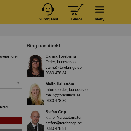
Kundtjänst
0 varor
Meny
Ring oss direkt!
everantörer.
Carina Torebring
Order, kundservice
carina@torebrings.se
0380-478 84
Malin Hellström
Internetorder, kundservice
malin@torebrings.se
0380-478 80
r/rad
Stefan Grip
Kaffe- Varuautomater
stefan@torebrings.se
0380-478 81