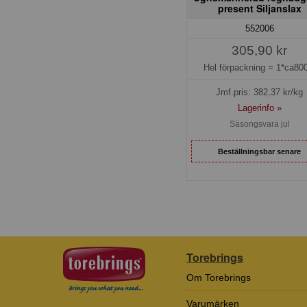
present Siljanslax
552006
305,90 kr
Hel förpackning =
1*ca800
Jmf.pris:
382,37
kr/kg
Lagerinfo »
Säsongsvara jul
Beställningsbar senare
Torebrings
Om Torebrings
Varumärken