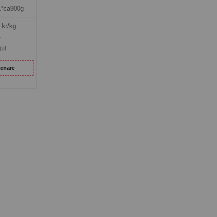
1*ca900g
kr/kg
»
jul
senare