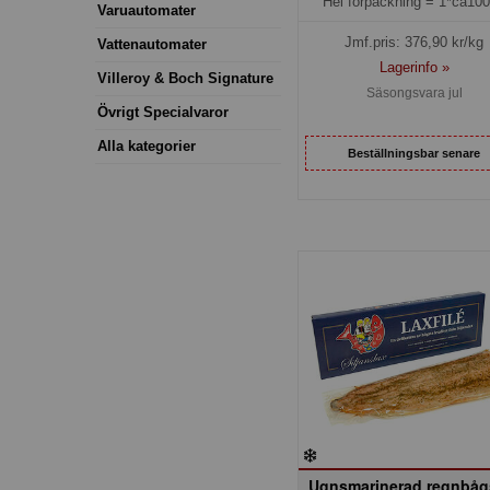
Hel förpackning =
1*ca10
Varuautomater
Jmf.pris:
376,90
kr/kg
Vattenautomater
Lagerinfo »
Villeroy & Boch Signature
Säsongsvara jul
Övrigt Specialvaror
Alla kategorier
Beställningsbar senare
Ugnsmarinerad regnbåg