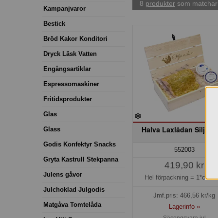
8
produkter
som matchar 
Kampanjvaror
Bestick
Bröd Kakor Konditori
Dryck Läsk Vatten
Engångsartiklar
Espressomaskiner
Fritidsprodukter
Glas
Halva Laxlådan Siljans
Glass
Godis Konfektyr Snacks
552003
Gryta Kastrull Stekpanna
419,90 kr
Julens gåvor
Hel förpackning =
1*ca 90
Julchoklad Julgodis
Jmf.pris:
466,56
kr/kg
Matgåva Tomtelåda
Lagerinfo »
Säsongsvara jul