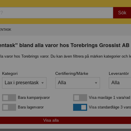
Sök
SENTASK
entask" bland alla varor hos Torebrings Grossist AB
lla varor hos Torebrings varor. Du kan även filtrera på märken kategorier och l
Kategori
Certifiering/Märke
Leverantör
Bara kampanjvaror
Visa maxläge 1 vara/rad
Bara kampanjvaror
Visa maxläge 1 vara/rad
Bara lagervaror
Visa standardläge
Bara lagervaror
Visa standardläge 3 varo