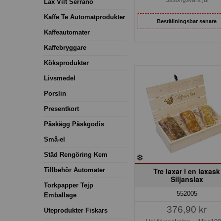
Lax Vilt Serrano
Kaffe Te Automatprodukter
Beställningsbar senare
Kaffeautomater
Kaffebryggare
Köksprodukter
Livsmedel
Porslin
Presentkort
Påskägg Påskgodis
Små-el
Städ Rengöring Kem
Tillbehör Automater
Tre laxar i en laxask
Siljanslax
Torkpapper Tejp
552005
Emballage
376,90 kr
Uteprodukter Fiskars