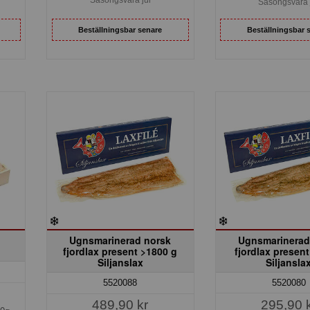
Säsongsvara 
Beställningsbar senare
Beställningsbar 
Ugnsmarinerad norsk
Ugnsmarinerad
fjordlax present >1800 g
fjordlax presen
Siljanslax
Siljansla
5520080
5520088
295,90 
489,90 kr