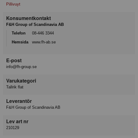
Pillivuyt
Konsumentkontakt
F&H Group of Scandinavia AB
Telefon
08-446 3344
Hemsida
www.fh-ab.se
E-post
info@fh-group.se
Varukategori
Tallrik flat
Leverantör
F&H Group of Scandinavia AB
Lev art nr
210129