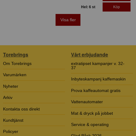
Hel: 6 st
Köp
Visa fler
Torebrings
Vårt erbjudande
Om Torebrings
extratipset kampanjer v. 32-
37
Varumärken
Inbyteskampanj kaffemaskin
Nyheter
Prova kaffeautomat gratis
Arkiv
Vattenautomater
Kontakta oss direkt
Mat & dryck på jobbet
Kundtjänst
Service & operating
Policyer
Glad Påsk 2026