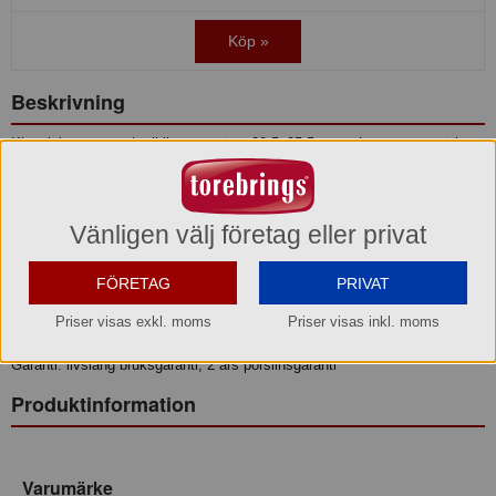
Köp »
Beskrivning
Klassisk, stor steaktallrik som mäter 29,5x25,5 cm och passar utmärkt
till den saftiga steken.
Steaktallrik oval stor vit - 29,5 cm
Vänligen välj företag eller privat
Producent: Pillivuyt
Färg: vit
Material: ugnsfast porslin
FÖRETAG
PRIVAT
Längd: 29,5 cm
Bredd: 25,5 cm
Priser visas exkl. moms
Priser visas inkl. moms
Form: oval stor
Garanti: livslång bruksgaranti, 2 års porslinsgaranti
Produktinformation
Varumärke