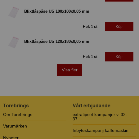
Blixtlåspåse US 100x100x0,05 mm
Hel: 1 st
Köp
Blixtlåspåse US 120x180x0,05 mm
Hel: 1 st
Köp
Visa fler
Torebrings
Vårt erbjudande
Om Torebrings
extratipset kampanjer v. 32-
37
Varumärken
Inbyteskampanj kaffemaskin
Nyheter