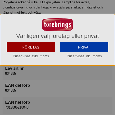
Polyetensäckar på rulle i LLD-polyeten. Lämpliga för avfall,
utomhusförvaring och där höga krav ställs på styrka, smidighet och
tålighet mot fukt och väta.
Bredd 400, Invik 280, Längd 800, Tjocklek 0,04
Produktinformation
Vänligen välj företag eller privat
FÖRETAG
PRIVAT
Varukategori
Priser visas exkl. moms
Priser visas inkl. moms
Sopsäck plast
Lev art nr
834385
EAN del förp
834385
EAN hel förp
7319895218043