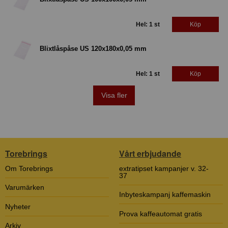
Hel: 1 st
Köp
Blixtlåspåse US 120x180x0,05 mm
Hel: 1 st
Köp
Visa fler
Torebrings
Vårt erbjudande
Om Torebrings
extratipset kampanjer v. 32-
37
Varumärken
Inbyteskampanj kaffemaskin
Nyheter
Prova kaffeautomat gratis
Arkiv