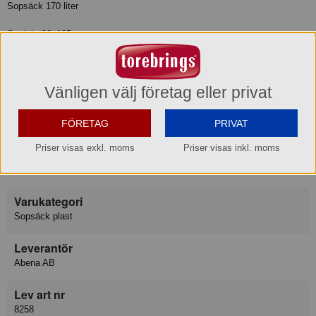
Sopsäck 170 liter
Storlek: 80x125 cm
Tjocklek: 55 my
Påsar per rulle: 25 st
Färg: Svart
Vänligen välj företag eller privat
Produktinformation
FÖRETAG
PRIVAT
Priser visas exkl. moms
Priser visas inkl. moms
Varumärke
Abena
Varukategori
Sopsäck plast
Leverantör
Abena AB
Lev art nr
8258