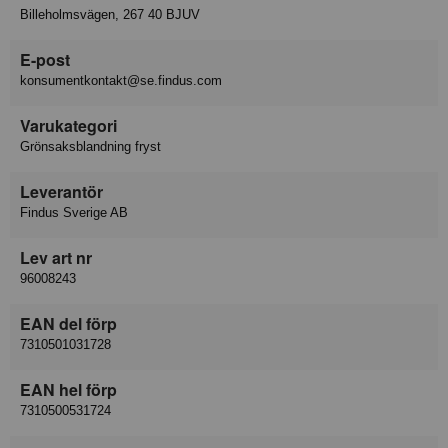
Billeholmsvägen, 267 40 BJUV
E-post
konsumentkontakt@se.findus.com
Varukategori
Grönsaksblandning fryst
Leverantör
Findus Sverige AB
Lev art nr
96008243
EAN del förp
7310501031728
EAN hel förp
7310500531724