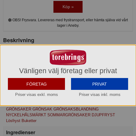
Köp »
OBS! Frysvara. Levereras med frystransport, eller hämta själva vid vårt
lager i Aneby.
Beskrivning
Findus härliga sommargrönsaker består av skivad gul och orangea
morötter, ärter, bönor och blomkål. Koka lätt och servera med någon
annan av sommarens rätter, varför inte en god lax?
Vänligen välj företag eller privat
Produktinformation
FÖRETAG
PRIVAT
Relaterade sökord
Priser visas exkl. moms
Priser visas inkl. moms
iddsiec7 IDDSI ec7 DJUPFRYSTA BLANDNINGAR DJUPFRYSTA
GRÖNSAKER FRYSPRODUKT FRYSPRODUKTER FRYST FRYSTA
GRÖNSAKER GRÖNSAK GRÖNSAKSBLANDNING
NYCKELHÅLSMÄRKT SOMMARGRÖNSAKER DJUPFRYST
Lösfryst Buketter
Ingredienser