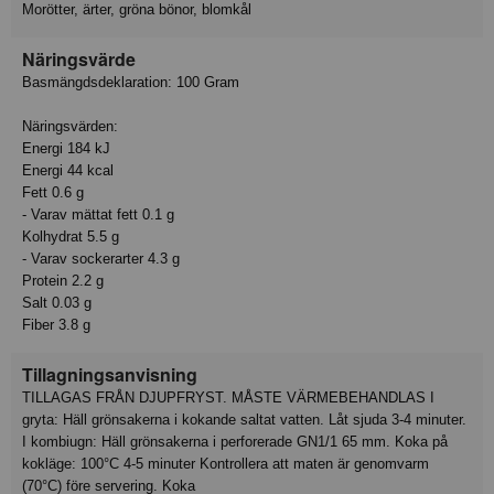
Morötter, ärter, gröna bönor, blomkål
Näringsvärde
Basmängdsdeklaration: 100 Gram
Näringsvärden:
Energi 184 kJ
Energi 44 kcal
Fett 0.6 g
- Varav mättat fett 0.1 g
Kolhydrat 5.5 g
- Varav sockerarter 4.3 g
Protein 2.2 g
Salt 0.03 g
Fiber 3.8 g
Tillagningsanvisning
TILLAGAS FRÅN DJUPFRYST. MÅSTE VÄRMEBEHANDLAS I
gryta: Häll grönsakerna i kokande saltat vatten. Låt sjuda 3-4 minuter.
I kombiugn: Häll grönsakerna i perforerade GN1/1 65 mm. Koka på
kokläge: 100°C 4-5 minuter Kontrollera att maten är genomvarm
(70°C) före servering. Koka