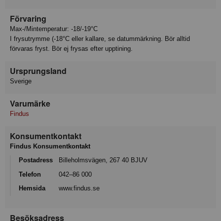
Förvaring
Max-/Mintemperatur: -18/-19°C
I frysutrymme (-18°C eller kallare, se datummärkning. Bör alltid
förvaras fryst. Bör ej frysas efter upptining.
Ursprungsland
Sverige
Varumärke
Findus
Konsumentkontakt
Findus Konsumentkontakt
Postadress
Billeholmsvägen, 267 40 BJUV
Telefon
042–86 000
Hemsida
www.findus.se
Besöksadress