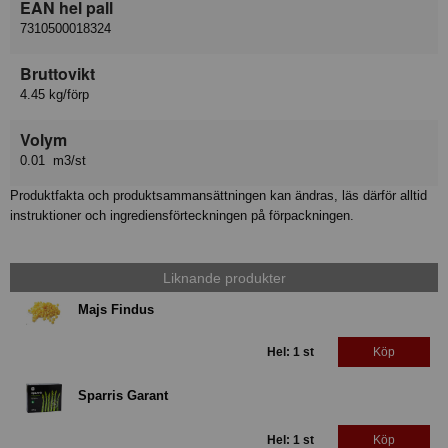
EAN hel pall
7310500018324
Bruttovikt
4.45 kg/förp
Volym
0.01 m3/st
Produktfakta och produktsammansättningen kan ändras, läs därför alltid
instruktioner och ingrediensförteckningen på förpackningen.
Liknande produkter
Majs Findus
Hel: 1 st
Köp
Sparris Garant
Hel: 1 st
Köp