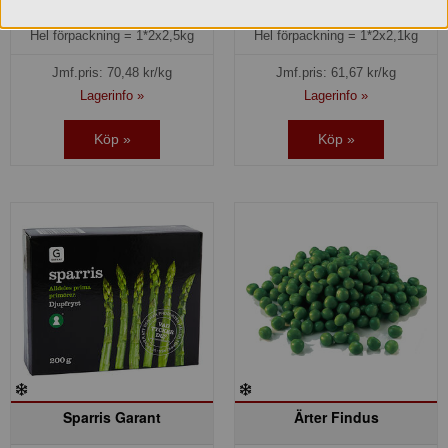
352,40 kr
259,00 kr
Hel förpackning =
1*2x2,5kg
Hel förpackning =
1*2x2,1kg
Jmf.pris:
70,48
kr/kg
Jmf.pris:
61,67
kr/kg
Lagerinfo »
Lagerinfo »
Köp »
Köp »
Sparris Garant
Ärter Findus