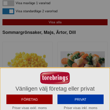
Visa maxläge 1 vara/rad
Visa maxläge 1 vara/rad
Visa standardläge
Visa standardläge 2 varor/rad
Sommargrönsaker, Majs, Ärtor, Dill
Vänligen välj företag eller privat
Majs Findus
Sommargrönsaker Findus
FÖRETAG
PRIVAT
113107
113172
Priser visas exkl. moms
Priser visas inkl. moms