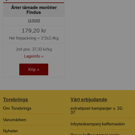
Ärter tärnade morötter
Findus
113102
179,20 kr
Hel förpackning =
1*2x2,4kg
Jmf.pris:
37,33
kr/kg
Lagerinfo »
Köp »
Torebrings
Vårt erbjudande
Om Torebrings
extratipset kampanjer v. 32-
37
Varumärken
Inbyteskampanj kaffemaskin
Nyheter
Prova kaffeautomat gratis