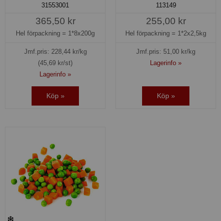
31553001
113149
365,50 kr
255,00 kr
Hel förpackning =
1*8x200g
Hel förpackning =
1*2x2,5kg
Jmf.pris:
228,44
kr/kg
Jmf.pris:
51,00
kr/kg
(45,69 kr/st)
Lagerinfo »
Lagerinfo »
Köp »
Köp »