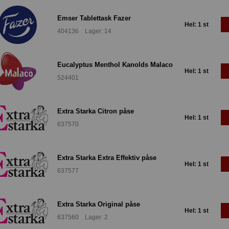
Emser Tablettask Fazer
Hel: 1 st
404136 Lager: 14
Eucalyptus Menthol Kanolds Malaco
Hel: 1 st
524401
Extra Starka Citron påse
Hel: 1 st
637570
Extra Starka Extra Effektiv påse
Hel: 1 st
637577
Extra Starka Original påse
Hel: 1 st
637560 Lager: 2