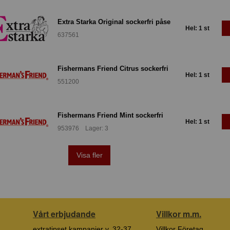
Extra Starka Original sockerfri påse
Hel: 1 st
637561
Fishermans Friend Citrus sockerfri
Hel: 1 st
551200
Fishermans Friend Mint sockerfri
Hel: 1 st
953976 Lager: 3
Visa fler
Vårt erbjudande
Villkor m.m.
extratipset kampanjer v. 32-37
Villkor Företag