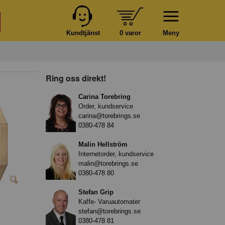
Kundtjänst
0 varor
Meny
Ring oss direkt!
Carina Torebring
Order, kundservice
carina@torebrings.se
0380-478 84
Malin Hellström
Internetorder, kundservice
malin@torebrings.se
0380-478 80
Stefan Grip
Kaffe- Varuautomater
stefan@torebrings.se
0380-478 81