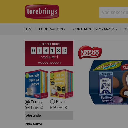
HEM
FÖRETAGSKUND
GODIS KONFEKTYR SNACKS
K
Just nu finns
0
1
4
1
8
0
produkter i
webbshoppen
Privat
Företag
(inkl. moms)
(exkl. moms)
Startsida
Nya varor