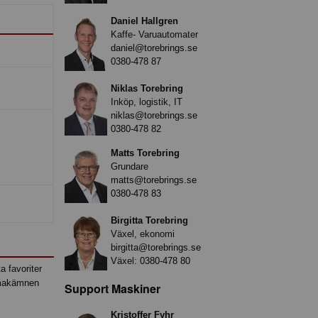
Daniel Hallgren
Kaffe- Varuautomater
daniel@torebrings.se
0380-478 87
Niklas Torebring
Inköp, logistik, IT
niklas@torebrings.se
0380-478 82
Matts Torebring
Grundare
matts@torebrings.se
0380-478 83
Birgitta Torebring
Växel, ekonomi
birgitta@torebrings.se
Växel:
0380-478 80
 favoriter
 smakämnen
Support Maskiner
Kristoffer Fyhr