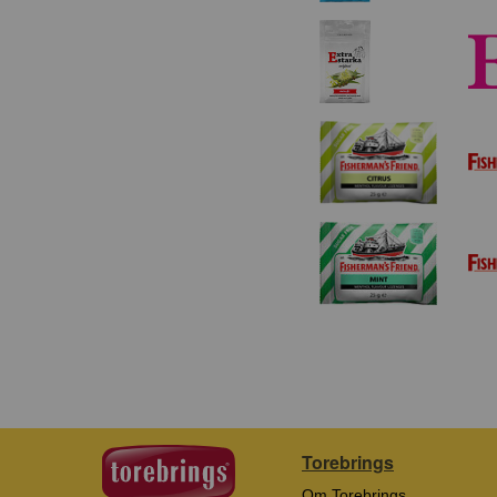
Torebrings
Om Torebrings