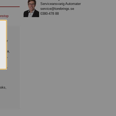
Serviceansvarig Automater
service@torebrings.se
0380-478 88
nstop
osmör
massa,
Emel,
palm,
,
,
voks,