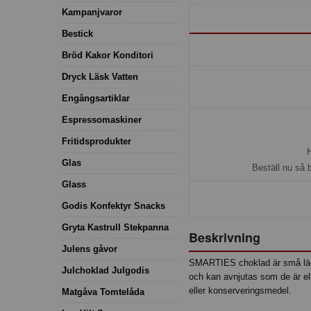
Kampanjvaror
Bestick
Bröd Kakor Konditori
Dryck Läsk Vatten
Engångsartiklar
Espressomaskiner
Fritidsprodukter
H
Glas
Beställ nu så 
Glass
Godis Konfektyr Snacks
Gryta Kastrull Stekpanna
Beskrivning
Julens gåvor
SMARTIES choklad är små läckr
Julchoklad Julgodis
och kan avnjutas som de är el
eller konserveringsmedel.
Matgåva Tomtelåda