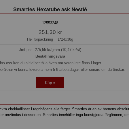
Smarties Hexatube ask Nestlé
12553248
251,30 kr
Hel förpackning =
1*24x38g
Jmf.pris:
275,55
kr/gram (10,47 kr/st)
Beställningsvara
os oss kan du alltid beställa även om varan inte finns i lager.
beräknar vi kunna leverera inom 5-8 arbetsdagar, eller senare om du önskar.
Köp »
a chokladlinser i regnbågens alla färger. Smarties är en av barnens absoluta
ler användas i desserten. Smarties innehåller inga konstgjorda färgämnen,