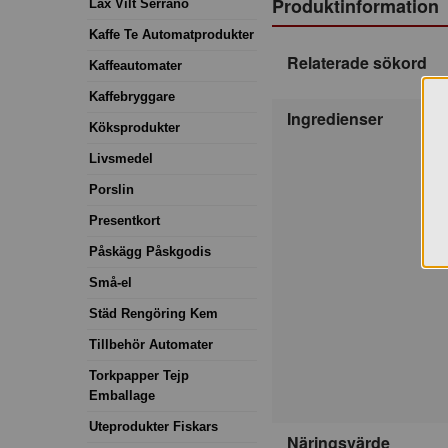
Produktinformation
Lax Vilt Serrano
Kaffe Te Automatprodukter
Relaterade sökord
Kaffeautomater
Kaffebryggare
Ingredienser
Köksprodukter
Livsmedel
Porslin
Presentkort
Påskägg Påskgodis
Små-el
Städ Rengöring Kem
Tillbehör Automater
Torkpapper Tejp
Emballage
Uteprodukter Fiskars
Näringsvärde