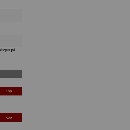
ningen på
Köp
Köp