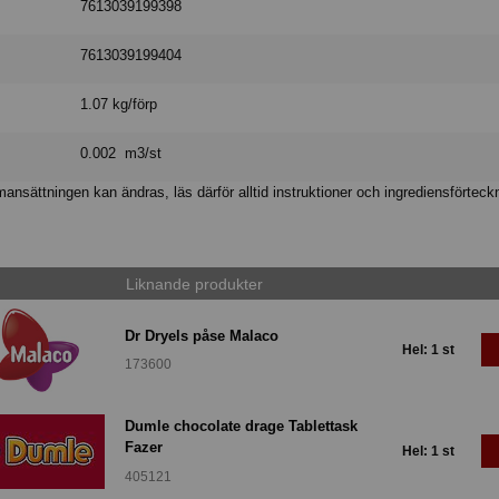
7613039199398
7613039199404
1.07 kg/förp
0.002 m3/st
nsättningen kan ändras, läs därför alltid instruktioner och ingrediensförteck
Liknande produkter
Dr Dryels påse Malaco
Hel: 1 st
173600
Dumle chocolate drage Tablettask
Fazer
Hel: 1 st
405121