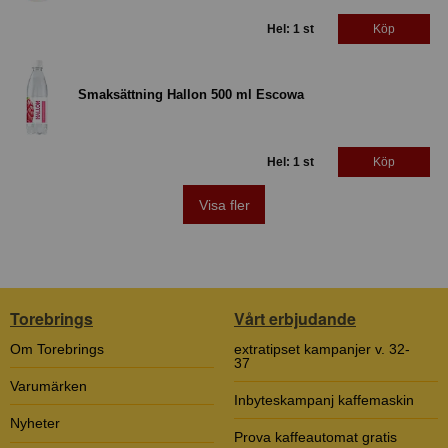
Hel: 1 st
Köp
Smaksättning Hallon 500 ml Escowa
Hel: 1 st
Köp
Visa fler
Torebrings
Vårt erbjudande
Om Torebrings
extratipset kampanjer v. 32-
37
Varumärken
Inbyteskampanj kaffemaskin
Nyheter
Prova kaffeautomat gratis