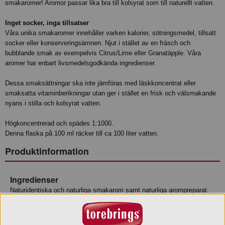
smakaromer! Aromor passar lika bra till kolsyrat som till naturellt vatten.
Inget socker, inga tillsatser
Våra unika smakaromer innehåller varken kalorier, sötningsmedel, tillsatt
socker eller konserveringsämnen. Njut i stället av en fräsch och
bubblande smak av exempelvis Citrus/Lime eller Granatäpple. Våra
aromer har enbart livsmedelsgodkända ingredienser.
Dessa smaksättningar ska inte jämföras med läskkoncentrat eller
smaksatta vitaminberikningar utan ger i stället en frisk och välsmakande
nyans i stilla och kolsyrat vatten.
Högkoncentrerad och spädes 1:1000.
Denna flaska på 100 ml räcker till ca 100 liter vatten.
Produktinformation
Ingredienser
Naturidentiska och naturliga smakarom samt naturliga arompreparat.
Produktdata: Produkten är avsedd för smaksättning av livsmedel och
uppfyller kraven i EU-direktiv 88/388/EG.