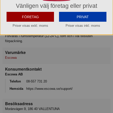
Tillagningsanvisning
Vänligen välj företag eller privat
Spädes 1:1000 (1g/liter)
OBS! Skall inte förtäras outspädd.
FÖRETAG
PRIVAT
Förvaring
Priser visas exkl. moms
Priser visas inkl. moms
Hållbar i ca 12 månader från tillverkning i obruten förpackning.
Förvaras i rumstemperatur (12-24°C), torrt och i väl tillsluten
förpackning.
Varumärke
Escowa
Konsumentkontakt
Escowa AB
Telefon
08-557 731 20
Hemsida
https://www.escowa.se/support/
Besöksadress
Moränvägen 9, 186 40 VALLENTUNA