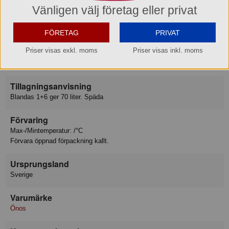
Energi 30 kcal
Vänligen välj företag eller privat
Fett 0 g
- Varav mättat fett 0 g
FÖRETAG
PRIVAT
Kolhydrat 7 g
- Varav sockerarter 6.8 g
Priser visas exkl. moms
Priser visas inkl. moms
Protein 0 g
Salt 0 g
Tillagningsanvisning
Blandas 1+6 ger 70 liter. Späda
Förvaring
Max-/Mintemperatur: /°C
Förvara öppnad förpackning kallt.
Ursprungsland
Sverige
Varumärke
Önos