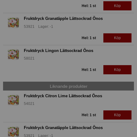
Hel: 1 st
Köp
Fruktdryck Granatäpple Lättsockrad Önos
53921 Lager: -1
Hel: 1 st
Köp
Fruktdryck Lingon Lättsockrad Önos
58021
Hel: 1 st
Köp
Liknande produkter
Fruktdryck Citron Lime Lättsockrad Önos
54021
Hel: 1 st
Köp
Fruktdryck Granatäpple Lättsockrad Önos
53921 Lager: -1