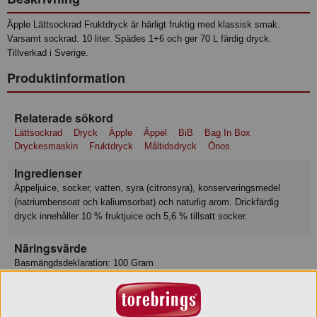
Äpple Lättsockrad Fruktdryck är härligt fruktig med klassisk smak.
Varsamt sockrad. 10 liter. Spädes 1+6 och ger 70 L färdig dryck.
Tillverkad i Sverige.
Produktinformation
Relaterade sökord
Lättsockrad
Dryck
Äpple
Äppel
BiB
Bag In Box
Dryckesmaskin
Fruktdryck
Måltidsdryck
Önos
Ingredienser
Äppeljuice, socker, vatten, syra (citronsyra), konserveringsmedel
(natriumbensoat och kaliumsorbat) och naturlig arom. Drickfärdig
dryck innehåller 10 % fruktjuice och 5,6 % tillsatt socker.
Näringsvärde
Basmängdsdeklaration: 100 Gram
Näringsvärden:
Energi 120 kJ