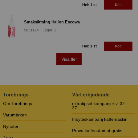
Hel: 1 st
Köp
Smaksättning Hallon Escowa
5851124 Lager: 2
Hel: 1 st
Köp
Visa fler
Torebrings
Vårt erbjudande
Om Torebrings
extratipset kampanjer v. 32-
37
Varumärken
Inbyteskampanj kaffemaskin
Nyheter
Prova kaffeautomat gratis
Arkiv